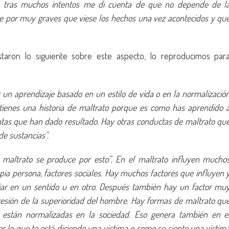
 tras muchos intentos me di cuenta de que no depende de l
 por muy graves que viese los hechos una vez acontecidos y qu
staron lo siguiente sobre este aspecto, lo reproducimos par
n aprendizaje basado en un estilo de vida o en la normalizació
í tienes una historia de maltrato porque es como has aprendido 
entas que han dado resultado. Hay otras conductas de maltrato qu
e sustancias”.
 maltrato se produce por esto”. En el maltrato influyen mucho
ropia persona, factores sociales. Hay muchos factores que influyen 
jar en un sentido u en otro. Después también hay un factor mu
ncesión de la superioridad del hombre. Hay formas de maltrato qu
están normalizadas en la sociedad. Eso genera también en e
er lo que te está diciendo una víctima o como se siente una víctim