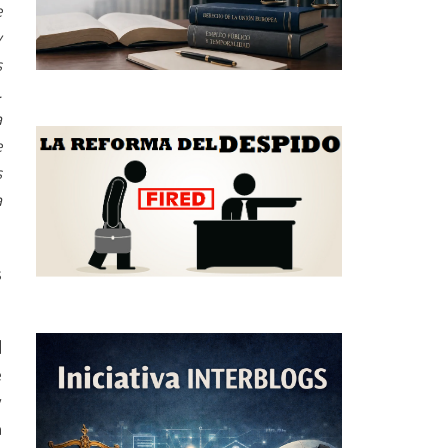
e
y
s
.
a
e
s
a
s
d
e
y
n