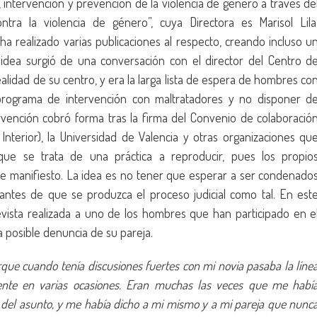
intervención y prevención de la violencia de género a través de
ntra la violencia de género”, cuya Directora es Marisol Lila
ha realizado varias publicaciones al respecto, creando incluso u
 idea surgió de una conversación con el director del Centro d
 realidad de su centro, y era la larga lista de espera de hombres co
 programa de intervención con maltratadores y no disponer d
ervención cobró forma tras la firma del Convenio de colaboració
l Interior), la Universidad de Valencia y otras organizaciones qu
ue se trata de una práctica a reproducir, pues los propio
de manifiesto. La idea es no tener que esperar a ser condenado
antes de que se produzca el proceso judicial como tal. En est
vista realizada a uno de los hombres que han participado en e
a posible denuncia de su pareja.
rque cuando tenía discusiones fuertes con mi novia pasaba la líne
mente en varias ocasiones. Eran muchas las veces que me habí
d del asunto, y me había dicho a mi mismo y a mi pareja que nunc