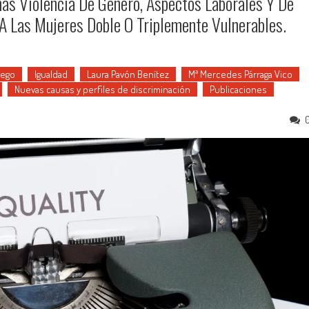
mas Violencia De Género, Aspectos Laborales Y De
 A Las Mujeres Doble O Triplemente Vulnerables.
lego
Igualdad
Laura Pavón Benítez
Mª Mercedes Párraga Vico
Nuevas causas y perfiles de discriminación
Publicaciones