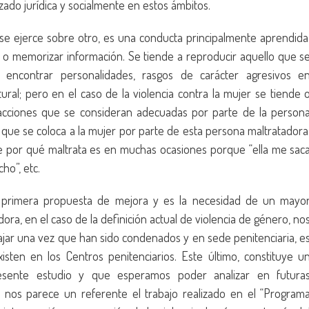
do jurídica y socialmente en estos ámbitos.
 se ejerce sobre otro, es una conducta principalmente aprendida
s o memorizar información. Se tiende a reproducir aquello que s
encontrar personalidades, rasgos de carácter agresivos e
ral; pero en el caso de la violencia contra la mujer se tiende 
r acciones que se consideran adecuadas por parte de la person
a que se coloca a la mujer por parte de esta persona maltratadora
e por qué maltrata es en muchas ocasiones porque “ella me sac
ho”, etc.
la primera propuesta de mejora y es la necesidad de un mayo
dora, en el caso de la definición actual de violencia de género, no
bajar una vez que han sido condenados y en sede penitenciaria, e
sten en los Centros penitenciarios. Este último, constituye u
esente estudio y que esperamos poder analizar en futura
o nos parece un referente el trabajo realizado en el “Program