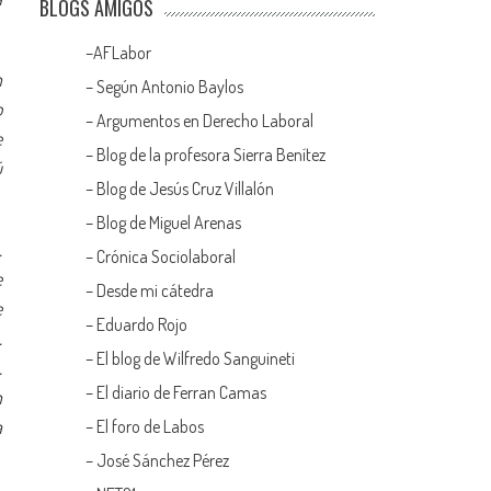
BLOGS AMIGOS
–
AFLabor
n
– Según Antonio Baylos
o
–
Argumentos en Derecho Laboral
e
–
Blog de la profesora Sierra Benítez
ú
–
Blog de Jesús Cruz Villalón
–
Blog de Miguel Arenas
.
–
Crónica Sociolaboral
e
–
Desde mi cátedra
e
–
Eduardo Rojo
.
–
El blog de Wilfredo Sanguineti
.
–
El diario de Ferran Camas
n
a
–
El foro de Labos
–
José Sánchez Pérez