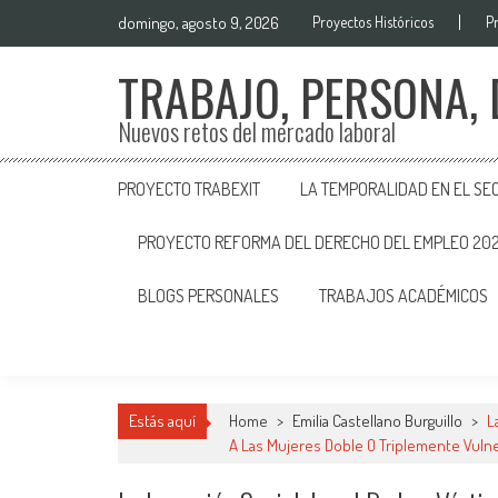
domingo, agosto 9, 2026
Proyectos Históricos
P
TRABAJO, PERSONA,
Nuevos retos del mercado laboral
PROYECTO TRABEXIT
LA TEMPORALIDAD EN EL SE
PROYECTO REFORMA DEL DERECHO DEL EMPLEO 20
BLOGS PERSONALES
TRABAJOS ACADÉMICOS
Estás aquí
Home
>
Emilia Castellano Burguillo
>
L
A Las Mujeres Doble O Triplemente Vul