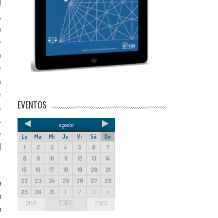
l
,
n
e
n
e
n
e
EVENTOS
s
s
agosto
e
Lu
Ma
Mi
Ju
Vi
Sá
Do
l
1
2
3
4
5
6
7
8
9
10
11
12
13
14
15
16
17
18
19
20
21
22
23
24
25
26
27
28
a
29
30
31
1
2
3
4
a
2022
2021
2023
a