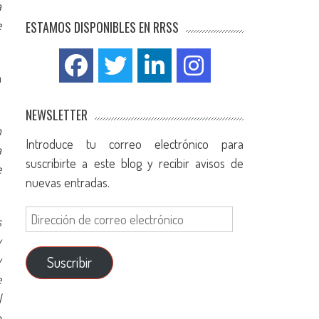
a
e
ESTAMOS DISPONIBLES EN RRSS
a
NEWSLETTER
n
Introduce tu correo electrónico para
a
suscribirte a este blog y recibir avisos de
e
nuevas entradas.
s
y
y
Suscribir
e
l
a