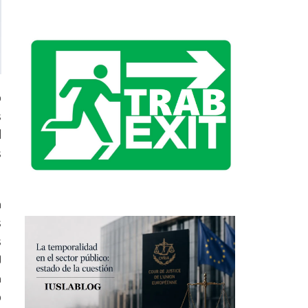
o
s
l
s
a
s
s
)
n
o