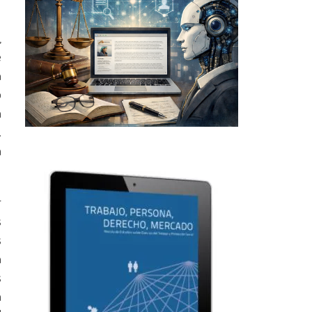
,
e
n
o
a
.
a
r
s
s
n
s
a