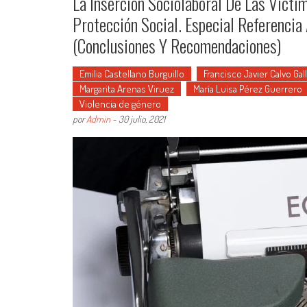
La Inserción Sociolaboral De Las Vícti
Protección Social. Especial Referencia
(Conclusiones Y Recomendaciones)
Emilia Castellano Burguillo
Francisco Javier Calvo Gal
Margarita Arenas Viruez
María Luisa Pérez Guerrero
Violencia de género
por
Admin
-
30 julio, 2021