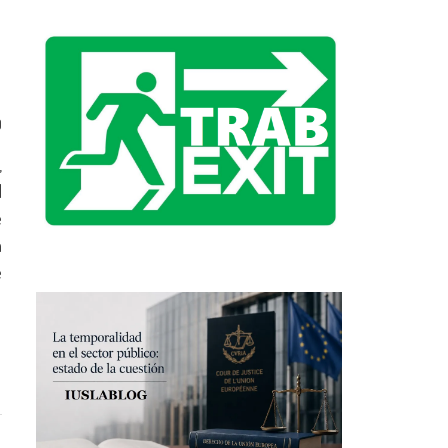
0
,
l
e
a
e