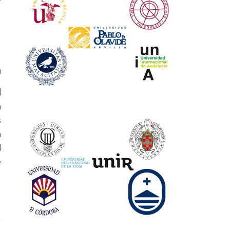
0
d
a
s
a
l
e