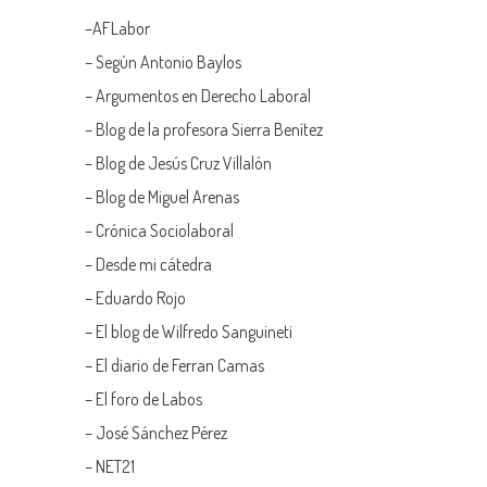
–
AFLabor
– Según Antonio Baylos
–
Argumentos en Derecho Laboral
–
Blog de la profesora Sierra Benítez
–
Blog de Jesús Cruz Villalón
–
Blog de Miguel Arenas
–
Crónica Sociolaboral
–
Desde mi cátedra
–
Eduardo Rojo
–
El blog de Wilfredo Sanguineti
–
El diario de Ferran Camas
–
El foro de Labos
–
José Sánchez Pérez
–
NET21