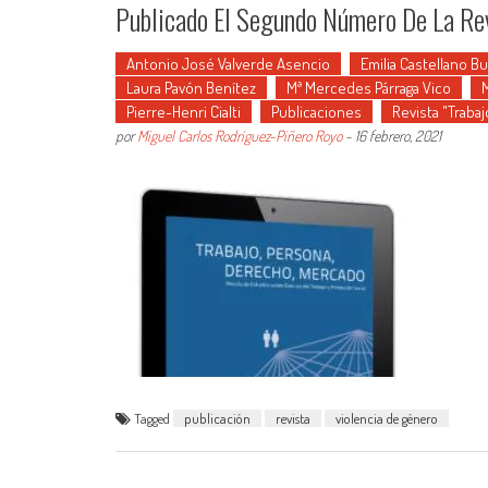
Publicado El Segundo Número De La Re
Antonio José Valverde Asencio
Emilia Castellano Bu
Laura Pavón Benítez
Mª Mercedes Párraga Vico
Pierre-Henri Cialti
Publicaciones
Revista "Trabaj
por
Miguel Carlos Rodríguez-Piñero Royo
-
16 febrero, 2021
Tagged
publicación
revista
violencia de género