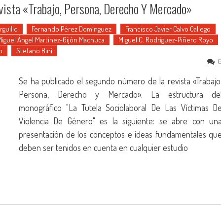
vista «Trabajo, Persona, Derecho Y Mercado»
rguillo
Fernando Pérez Domínguez
Francisco Javier Calvo Gallego
Miguel Ángel Martínez-Gijón Machuca
Miguel C. Rodríguez-Piñero Royo
o
Stefano Bini
Se ha publicado el segundo número de la revista «Trabajo
Persona, Derecho y Mercado». La estructura de
monográfico "La Tutela Sociolaboral De Las Víctimas D
Violencia De Género" es la siguiente: se abre con un
presentación de los conceptos e ideas fundamentales qu
deben ser tenidos en cuenta en cualquier estudio