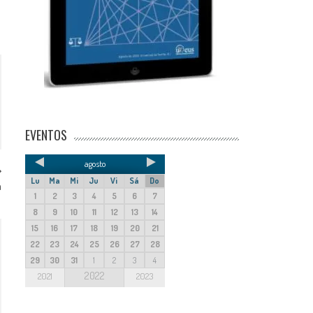
EVENTOS
agosto
Lu
Ma
Mi
Ju
Vi
Sá
Do
a
1
2
3
4
5
6
7
8
9
10
11
12
13
14
15
16
17
18
19
20
21
22
23
24
25
26
27
28
29
30
31
1
2
3
4
2022
2021
2023