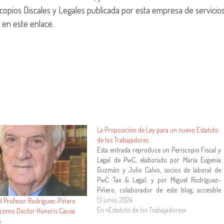
scopios Discales y Legales publicada por esta empresa de servicio
 en este enlace.
La Proposición de Ley para un nuevo Estatuto
de los Trabajadores
Esta entrada reproduce un Periscopio Fiscal y
Legal de PwC, elaborado por María Eugenia
Guzmán y Julio Calvo, socios de laboral de
PwC Tax & Legal; y por Miguel Rodríguez-
Piñero, colaborador de este blog, accesible
mediante este enlace Los que nos dedicamos
13 junio, 2024
el Profesor Rodríguez-Piñero
a las cuestiones laborales nos sorprendimos
En «Estatuto de los Trabajadores»
 como Doctor Honoris Causa
hace unas…
4