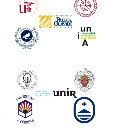
0
n
a
e
r
s
d
s
y
o