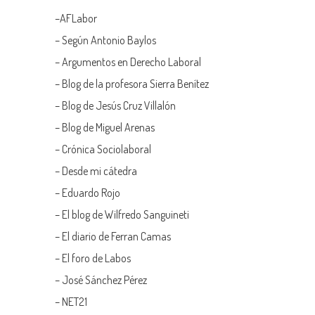
–
AFLabor
– Según Antonio Baylos
–
Argumentos en Derecho Laboral
–
Blog de la profesora Sierra Benítez
–
Blog de Jesús Cruz Villalón
–
Blog de Miguel Arenas
–
Crónica Sociolaboral
–
Desde mi cátedra
–
Eduardo Rojo
–
El blog de Wilfredo Sanguineti
–
El diario de Ferran Camas
–
El foro de Labos
–
José Sánchez Pérez
–
NET21