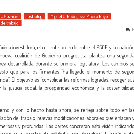
ia Guzmán
Iuslablog
Miguel C. Rodríguez-Piñero Royo
de trabajo
ima investidura, el reciente acuerdo entre el PSOE y la coalició
 nueva coalición de Gobierno progresista’ plantea una segund
nea desarrollada durante su primera legislatura. Los cambios s
esto que para los firmantes “ha llegado el momento de segui
ia”. El objetivo es “consolidar las reformas logradas, recoger su
la justicia social, la prosperidad económica y la sostenibilida
ierno y con lo hecho hasta ahora, se refleja sobre todo en la
ación del trabajo, nuevas modificaciones laborales que enlacen 
umerosas y profundas. Las partes concretan esta visión indicand