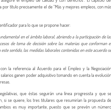
asegure el empleo de calidad y con derechos”. El capítulo de
a por título precisamente el de “Más y mejores empleos, con má
dentificador para lo que se propone hacer:
undamental en el ámbito laboral, abriendo a la participación de la
rocesos de toma de decisión sobre las materias que conforman e
 este sentido, las medidas laborales contenidas en este acuerdo s
 con la referencia al Acuerdo para el Empleo y la Negociació
s salarios ganen poder adquisitivo tomando en cuenta la evolució
resas.
egislativas, que éstas seguirán una línea progresista y que s
n, si se quiere, los tres titulares que resumirían la propuesta d
s cambios es muy importante, puesto que se prevén un númer