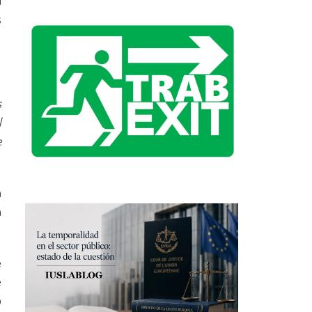
l
s
s
l
e
n
n
e
e
o