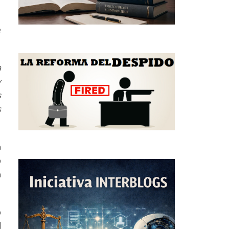
e
a
y
s
s
n
o
a
o
l