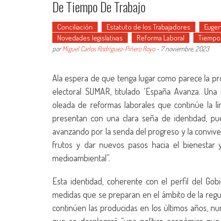
De Tiempo De Trabajo
Conciliación
Estatuto de los Trabajadores
Eugen
Novedades legislativas
Reforma Laboral
Tiempo 
por
Miguel Carlos Rodríguez-Piñero Royo
-
7 noviembre, 2023
Ala espera de que tenga lugar como parece la próx
electoral SUMAR, titulado ‘España Avanza. Una
oleada de reformas laborales que continúe la lí
presentan con una clara seña de identidad, pu
avanzando por la senda del progreso y la convivenc
frutos y dar nuevos pasos hacia el bienestar y 
medioambiental”.
Esta identidad, coherente con el perfil del Gob
medidas que se preparan en el ámbito de la regul
continúen las producidas en los últimos años, n