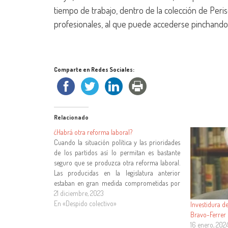
tiempo de trabajo, dentro de la colección de Peri
profesionales, al que puede accederse pinchando
Comparte en Redes Sociales:
Relacionado
¿Habrá otra reforma laboral?
Cuando la situación política y las prioridades
de los partidos así lo permitan es bastante
seguro que se produzca otra reforma laboral.
Las producidas en la legislatura anterior
estaban en gran medida comprometidas por
el Componente 23 del Plan de Recuperación,
21 diciembre, 2023
Transformación y Resiliencia. Las que se
En «Despido colectivo»
Investidura d
prevén para la…
Bravo-Ferrer
16 enero, 202