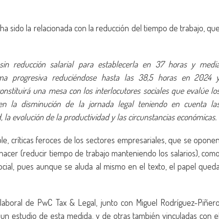
a sido la relacionada con la reducción del tiempo de trabajo, qu
sin reducción salarial para establecerla en 37 horas y medi
rma progresiva reduciéndose hasta las 38,5 horas en 2024 
nstituirá una mesa con los interlocutores sociales que evalúe lo
en la disminución de la jornada legal teniendo en cuenta la
ad, la evolución de la productividad y las circunstancias económicas.
le, críticas feroces de los sectores empresariales, que se opone
 hacer (reducir tiempo de trabajo manteniendo los salarios), com
ocial, pues aunque se aluda al mismo en el texto, el papel qued
 laboral de PwC Tax & Legal, junto con Miguel Rodríguez-Piñer
n estudio de esta medida, y de otras también vinculadas con e