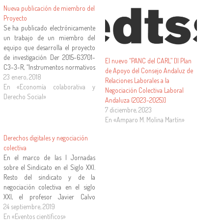
Nueva publicación de miembro del
Proyecto
Se ha publicado electrónicamente
un trabajo de un miembro del
equipo que desarrolla el proyecto
de investigación Der 2015-63701-
El nuevo “PANC del CARL” [II Plan
C3-3-R, “Instrumentos normativos
de Apoyo del Consejo Andaluz de
sociales ante el nuevo contexto
23 enero, 2018
Relaciones Laborales a la
tecnológico”, que gestiona este
En «Economía colaborativa y
Negociación Colectiva Laboral
portal. Se trata del estudio "El
Derecho Social»
Andaluza (2023-2025)]
papel de la negociación colectiva.
7 diciembre, 2023
Contenidos a afrontar, aparición de
En «Amparo M. Molina Martín»
nuevas actividades y nuevas…
Derechos digitales y negociación
colectiva
En el marco de las I Jornadas
sobre el Sindicato en el Siglo XXI.
Resto del sindicato y de la
negociación colectiva en el siglo
XXI, el profesor Javier Calvo
Gallego, IP de los proyectos Nuevas
24 septiembre, 2019
Dinámicas y Riesgos Sociales en el
En «Eventos científicos»