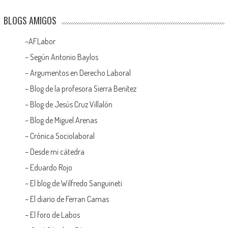
BLOGS AMIGOS
–
AFLabor
– Según Antonio Baylos
–
Argumentos en Derecho Laboral
–
Blog de la profesora Sierra Benítez
–
Blog de Jesús Cruz Villalón
–
Blog de Miguel Arenas
–
Crónica Sociolaboral
–
Desde mi cátedra
–
Eduardo Rojo
–
El blog de Wilfredo Sanguineti
–
El diario de Ferran Camas
–
El foro de Labos