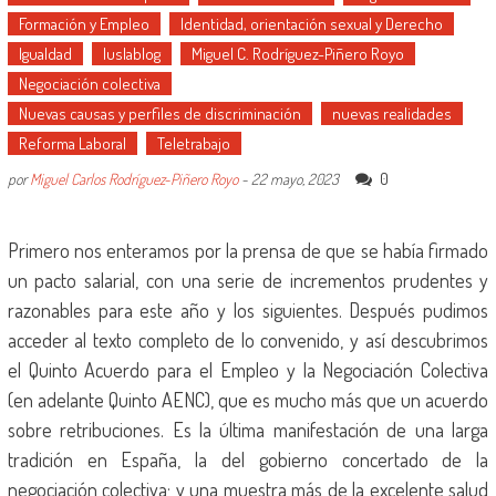
Formación y Empleo
Identidad, orientación sexual y Derecho
Igualdad
Iuslablog
Miguel C. Rodríguez-Piñero Royo
Negociación colectiva
Nuevas causas y perfiles de discriminación
nuevas realidades
Reforma Laboral
Teletrabajo
0
por
Miguel Carlos Rodríguez-Piñero Royo
-
22 mayo, 2023
Primero nos enteramos por la prensa de que se había firmado
un pacto salarial, con una serie de incrementos prudentes y
razonables para este año y los siguientes. Después pudimos
acceder al texto completo de lo convenido, y así descubrimos
el Quinto Acuerdo para el Empleo y la Negociación Colectiva
(en adelante Quinto AENC), que es mucho más que un acuerdo
sobre retribuciones. Es la última manifestación de una larga
tradición en España, la del gobierno concertado de la
negociación colectiva; y una muestra más de la excelente salud