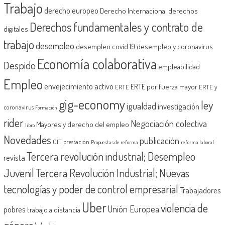
Trabajo
derecho europeo
Derecho Internacional
derechos
Derechos fundamentales y contrato de
digitales
trabajo
desempleo
desempleo covid 19
desempleo y coronavirus
Economía colaborativa
Despido
empleabilidad
Empleo
envejecimiento activo
ERTE por fuerza mayor
ERTE
ERTE y
gig-economy
ley
igualdad
investigación
coronavirus
Formación
rider
Negociación colectiva
Mayores y derecho del empleo
libro
Novedades
publicación
OIT
prestación
Propuestas de reforma
reforma laboral
Tercera revolución industrial; Desempleo
revista
Juvenil
Tercera Revolución Industrial; Nuevas
tecnologías y poder de control empresarial
Trabajadores
Uber
violencia de
Unión Europea
pobres
trabajo a distancia
género