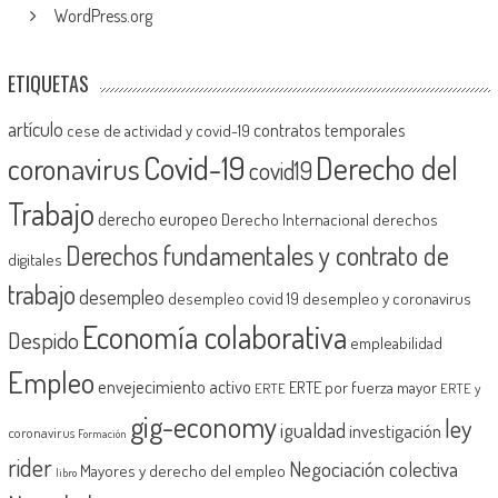
WordPress.org
ETIQUETAS
artículo
contratos temporales
cese de actividad y covid-19
Covid-19
Derecho del
coronavirus
covid19
Trabajo
derecho europeo
Derecho Internacional
derechos
Derechos fundamentales y contrato de
digitales
trabajo
desempleo
desempleo covid 19
desempleo y coronavirus
Economía colaborativa
Despido
empleabilidad
Empleo
envejecimiento activo
ERTE por fuerza mayor
ERTE
ERTE y
gig-economy
ley
igualdad
investigación
coronavirus
Formación
rider
Negociación colectiva
Mayores y derecho del empleo
libro