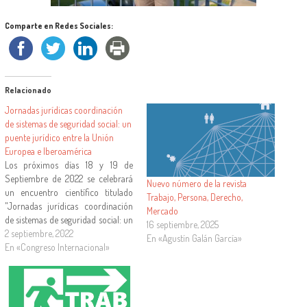
Comparte en Redes Sociales:
Relacionado
Jornadas jurídicas coordinación
de sistemas de seguridad social: un
puente jurídico entre la Unión
Europea e Iberoamérica
Los próximos días 18 y 19 de
Septiembre de 2022 se celebrará
Nuevo número de la revista
un encuentro científico titulado
Trabajo, Persona, Derecho,
"Jornadas jurídicas coordinación
Mercado
de sistemas de seguridad social: un
16 septiembre, 2025
puente jurídico entre la Unión
2 septiembre, 2022
En «Agustín Galán García»
Europea e Iberoamérica" Estas
En «Congreso Internacional»
jornadas se celebrarán entre los A
través de estas Jornadas jurídicas
se pretende analizar la
coordinación…