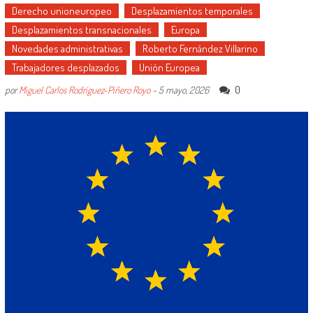
Derecho unioneuropeo
Desplazamientos temporales
Desplazamientos transnacionales
Europa
Novedades administrativas
Roberto Fernández Villarino
Trabajadores desplazados
Unión Europea
0
por
Miguel Carlos Rodríguez-Piñero Royo
-
5 mayo, 2026