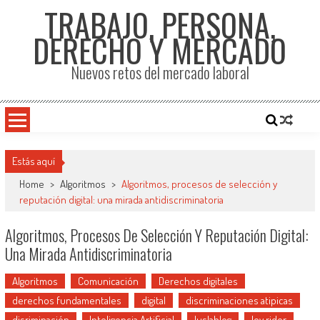
TRABAJO, PERSONA,
DERECHO Y MERCADO
Nuevos retos del mercado laboral
Estás aquí
Home
>
Algoritmos
>
Algoritmos, procesos de selección y
reputación digital: una mirada antidiscriminatoria
Algoritmos, Procesos De Selección Y Reputación Digital:
Una Mirada Antidiscriminatoria
Algoritmos
Comunicación
Derechos digitales
derechos fundamentales
digital
discriminaciones atipicas
disriminación
Inteligencia Artificial
Iuslablog
ley rider