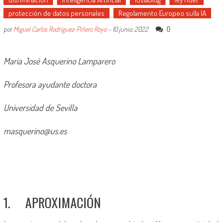
protección de datos personales
Regolamento Europeo sulla IA
0
por
Miguel Carlos Rodríguez-Piñero Royo
-
10 junio, 2022
María José Asquerino Lamparero
Profesora ayudante doctora
Universidad de Sevilla
masquerino@us.es
1. APROXIMACIÓN