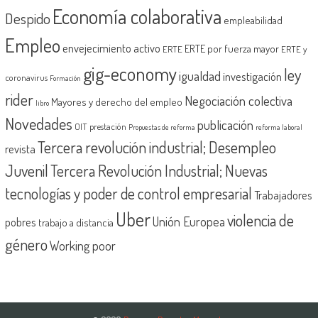
Economía colaborativa
Despido
empleabilidad
Empleo
envejecimiento activo
ERTE por fuerza mayor
ERTE
ERTE y
gig-economy
ley
igualdad
investigación
coronavirus
Formación
rider
Negociación colectiva
Mayores y derecho del empleo
libro
Novedades
publicación
OIT
prestación
Propuestas de reforma
reforma laboral
Tercera revolución industrial; Desempleo
revista
Juvenil
Tercera Revolución Industrial; Nuevas
tecnologías y poder de control empresarial
Trabajadores
Uber
violencia de
Unión Europea
pobres
trabajo a distancia
género
Working poor