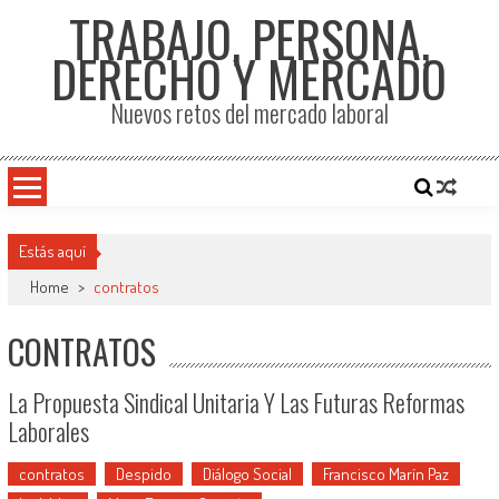
TRABAJO, PERSONA,
DERECHO Y MERCADO
Nuevos retos del mercado laboral
Estás aquí
Home
>
contratos
CONTRATOS
La Propuesta Sindical Unitaria Y Las Futuras Reformas
Laborales
contratos
Despido
Diálogo Social
Francisco Marín Paz