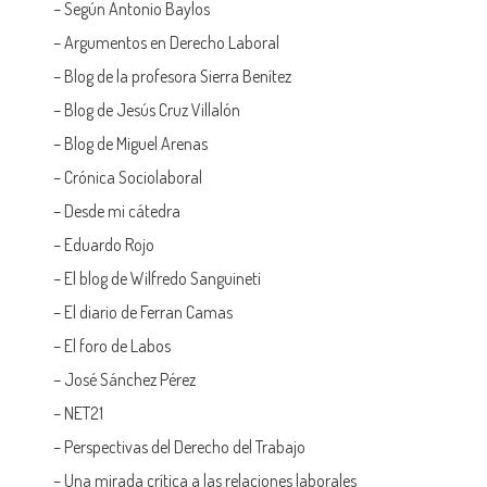
– Según Antonio Baylos
–
Argumentos en Derecho Laboral
–
Blog de la profesora Sierra Benítez
–
Blog de Jesús Cruz Villalón
–
Blog de Miguel Arenas
–
Crónica Sociolaboral
–
Desde mi cátedra
–
Eduardo Rojo
–
El blog de Wilfredo Sanguineti
–
El diario de Ferran Camas
–
El foro de Labos
–
José Sánchez Pérez
–
NET21
–
Perspectivas del Derecho del Trabajo
–
Una mirada crítica a las relaciones laborales