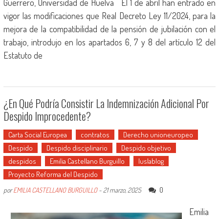
Guerrero, Universidad de Huelva El 1 de abril han entrado en
vigor las modificaciones que Real Decreto Ley 11/2024, para la
mejora de la compatibilidad de la pensión de jubilación con el
trabajo, introdujo en los apartados 6, 7 y 8 del artículo 12 del
Estatuto de
¿En Qué Podría Consistir La Indemnización Adicional Por
Despido Improcedente?
Carta Social Europea
contratos
Derecho unioneuropeo
Despido
Despido disciplinario
Despido objetivo
despidos
Emilia Castellano Burguillo
Iuslablog
Proyecto Reforma del Despido
0
por
EMILIA CASTELLANO BURGUILLO
-
21 marzo, 2025
Emilia