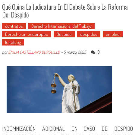
Qué Opina La Judicatura En El Debate Sobre La Reforma
Del Despido
contratos
Derecho Internacional del Trabajo
Derecho unioneuropeo
Despido
despidos
empleo
Iuslablog
0
por
EMILIA CASTELLANO BURGUILLO
-
5 marzo, 2025
INDEMNIZACIÓN ADICIONAL EN CASO DE DESPIDO