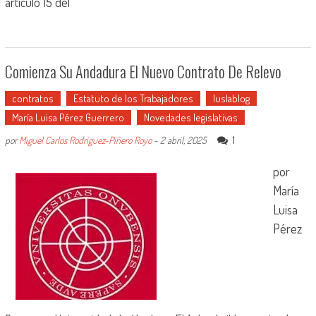
artículo 15 del
Comienza Su Andadura El Nuevo Contrato De Relevo
contratos
Estatuto de los Trabajadores
Iuslablog
María Luisa Pérez Guerrero
Novedades legislativas
1
por
Miguel Carlos Rodríguez-Piñero Royo
-
2 abril, 2025
por
María
Luisa
Pérez