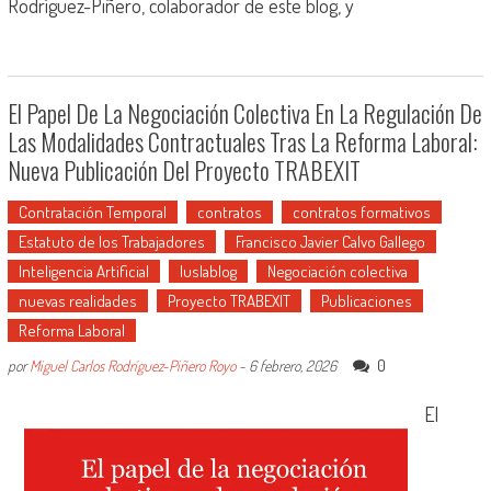
Rodríguez-Piñero, colaborador de este blog, y
El Papel De La Negociación Colectiva En La Regulación De
Las Modalidades Contractuales Tras La Reforma Laboral:
Nueva Publicación Del Proyecto TRABEXIT
Contratación Temporal
contratos
contratos formativos
Estatuto de los Trabajadores
Francisco Javier Calvo Gallego
Inteligencia Artificial
Iuslablog
Negociación colectiva
nuevas realidades
Proyecto TRABEXIT
Publicaciones
Reforma Laboral
0
por
Miguel Carlos Rodríguez-Piñero Royo
-
6 febrero, 2026
El