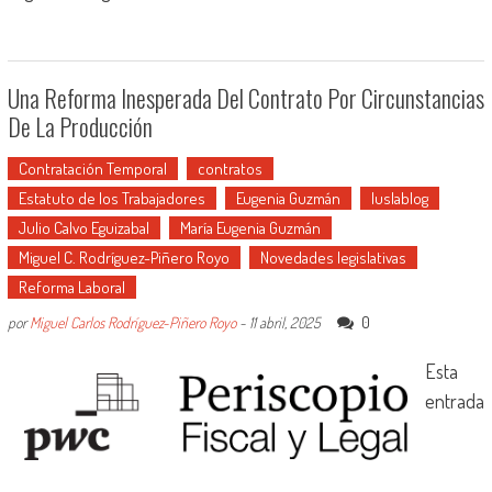
Una Reforma Inesperada Del Contrato Por Circunstancias
De La Producción
Contratación Temporal
contratos
Estatuto de los Trabajadores
Eugenia Guzmán
Iuslablog
Julio Calvo Eguizabal
María Eugenia Guzmán
Miguel C. Rodríguez-Piñero Royo
Novedades legislativas
Reforma Laboral
0
por
Miguel Carlos Rodríguez-Piñero Royo
-
11 abril, 2025
Esta
entrada