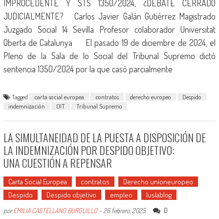
IMPROCEDENTE Y STS 1350/2024, ¿DEBATE CERRADO
JUDICIALMENTE? Carlos Javier Galán Gutiérrez Magistrado
Juzgado Social 14 Sevilla Profesor colaborador Universitat
Oberta de Catalunya El pasado 19 de diciembre de 2024, el
Pleno de la Sala de lo Social del Tribunal Supremo dictó
sentencia 1350/2024 por la que casó parcialmente
Tagged
carta social europea
contratos
derecho europeo
Despido
indemnización
OIT
Tribunal Supremo
LA SIMULTANEIDAD DE LA PUESTA A DISPOSICIÓN DE
LA INDEMNIZACIÓN POR DESPIDO OBJETIVO:
UNA CUESTIÓN A REPENSAR
Carta Social Europea
contratos
Derecho unioneuropeo
Despido
Despido objetivo
empleo
Iuslablog
0
por
EMILIA CASTELLANO BURGUILLO
-
26 febrero, 2025