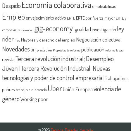
Economía colaborativa
Despido
empleabilidad
Empleo
envejecimiento activo
ERTE por fuerza mayor
ERTE
ERTE y
gig-economy
ley
igualdad
investigación
coronavirus
Formación
rider
Negociación colectiva
Mayores y derecho del empleo
libro
Novedades
publicación
OIT
prestación
Propuestas de reforma
reforma laboral
Tercera revolución industrial; Desempleo
revista
Juvenil
Tercera Revolución Industrial; Nuevas
tecnologías y poder de control empresarial
Trabajadores
Uber
violencia de
Unión Europea
pobres
trabajo a distancia
género
Working poor
© 2026
Persona, Derecho, Mercado