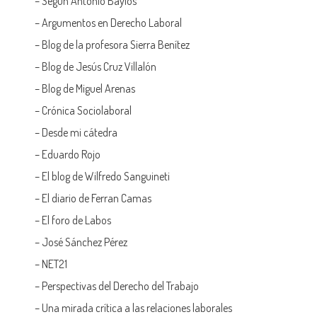
– Según Antonio Baylos
–
Argumentos en Derecho Laboral
–
Blog de la profesora Sierra Benítez
–
Blog de Jesús Cruz Villalón
–
Blog de Miguel Arenas
–
Crónica Sociolaboral
–
Desde mi cátedra
–
Eduardo Rojo
–
El blog de Wilfredo Sanguineti
–
El diario de Ferran Camas
–
El foro de Labos
–
José Sánchez Pérez
–
NET21
–
Perspectivas del Derecho del Trabajo
–
Una mirada crítica a las relaciones laborales