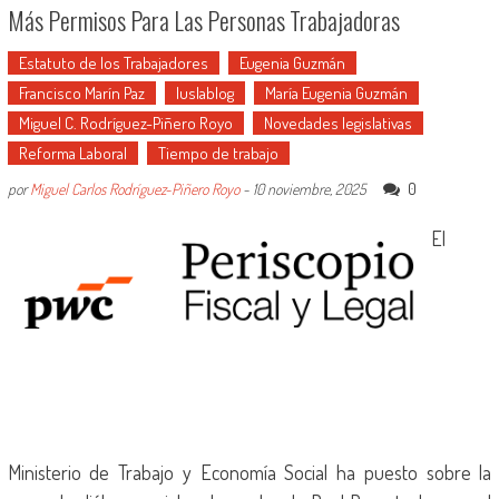
Más Permisos Para Las Personas Trabajadoras
Estatuto de los Trabajadores
Eugenia Guzmán
Francisco Marín Paz
Iuslablog
María Eugenia Guzmán
Miguel C. Rodríguez-Piñero Royo
Novedades legislativas
Reforma Laboral
Tiempo de trabajo
0
por
Miguel Carlos Rodríguez-Piñero Royo
-
10 noviembre, 2025
El
Ministerio de Trabajo y Economía Social ha puesto sobre la