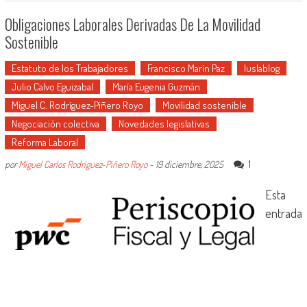
Obligaciones Laborales Derivadas De La Movilidad
Sostenible
Estatuto de los Trabajadores
Francisco Marín Paz
Iuslablog
Julio Calvo Eguizabal
María Eugenia Guzmán
Miguel C. Rodríguez-Piñero Royo
Movilidad sostenible
Negociación colectiva
Novedades legislativas
Reforma Laboral
1
por
Miguel Carlos Rodríguez-Piñero Royo
-
19 diciembre, 2025
Esta
entrada