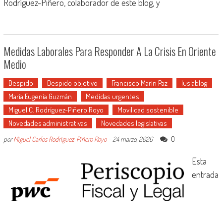
Rodríguez-Piñero, colaborador de este blog, y
Medidas Laborales Para Responder A La Crisis En Oriente
Medio
Despido
Despido objetivo
Francisco Marín Paz
Iuslablog
María Eugenia Guzmán
Medidas urgentes
Miguel C. Rodríguez-Piñero Royo
Movilidad sostenible
Novedades administrativas
Novedades legislativas
0
por
Miguel Carlos Rodríguez-Piñero Royo
-
24 marzo, 2026
Esta
entrada