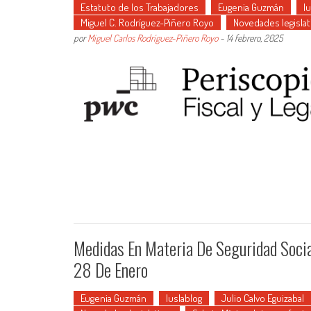
Estatuto de los Trabajadores
Eugenia Guzmán
I
Miguel C. Rodríguez-Piñero Royo
Novedades legislat
por
Miguel Carlos Rodríguez-Piñero Royo
-
14 febrero, 2025
Medidas En Materia De Seguridad Socia
28 De Enero
Eugenia Guzmán
Iuslablog
Julio Calvo Eguizabal