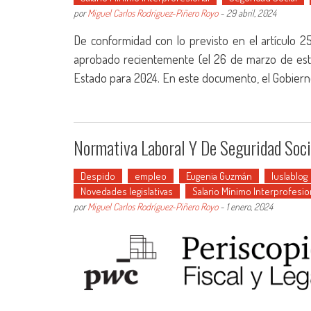
por
Miguel Carlos Rodríguez-Piñero Royo
-
29 abril, 2024
De conformidad con lo previsto en el artículo 2
aprobado recientemente (el 26 de marzo de este
Estado para 2024. En este documento, el Gobierno p
Normativa Laboral Y De Seguridad Soci
Despido
empleo
Eugenia Guzmán
Iuslablog
Novedades legislativas
Salario Mínimo Interprofesio
por
Miguel Carlos Rodríguez-Piñero Royo
-
1 enero, 2024