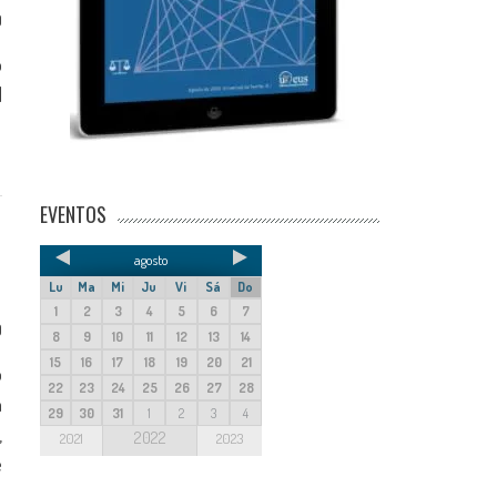
0
o
l
EVENTOS
agosto
Lu
Ma
Mi
Ju
Vi
Sá
Do
1
2
3
4
5
6
7
0
8
9
10
11
12
13
14
15
16
17
18
19
20
21
o
22
23
24
25
26
27
28
n
29
30
31
1
2
3
4
,
2022
2021
2023
e
.