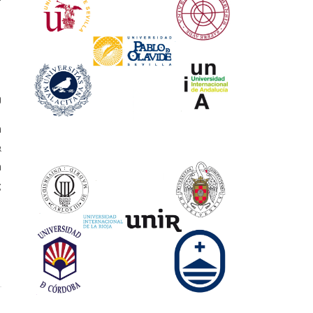
0
a
&
a
;