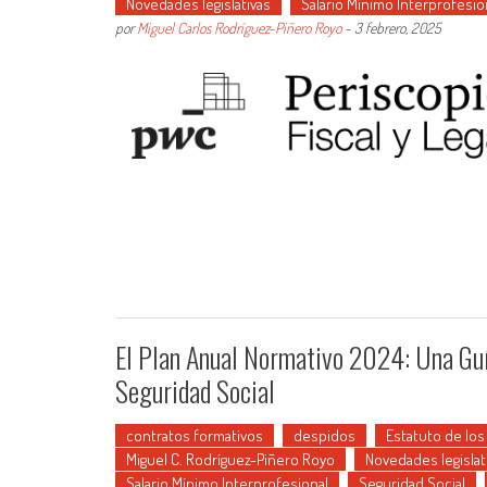
Novedades legislativas
Salario Mínimo Interprofesio
por
Miguel Carlos Rodríguez-Piñero Royo
-
3 febrero, 2025
El Plan Anual Normativo 2024: Una Gu
Seguridad Social
contratos formativos
despidos
Estatuto de los
Miguel C. Rodríguez-Piñero Royo
Novedades legislat
Salario Mínimo Interprofesional
Seguridad Social