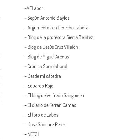
–
AFLabor
– Según Antonio Baylos
–
Argumentos en Derecho Laboral
–
Blog de la profesora Sierra Benítez
–
Blog de Jesús Cruz Villalón
0
–
Blog de Miguel Arenas
–
Crónica Sociolaboral
e
–
Desde mi cátedra
o
o
–
Eduardo Rojo
e
–
El blog de Wilfredo Sanguineti
o
–
El diario de Ferran Camas
–
El foro de Labos
–
José Sánchez Pérez
–
NET21