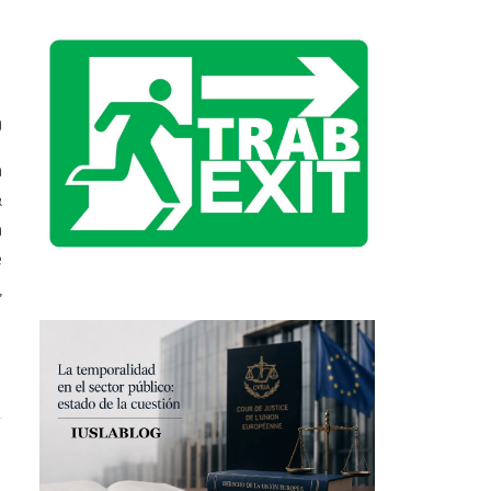
0
a
&
a
e
,