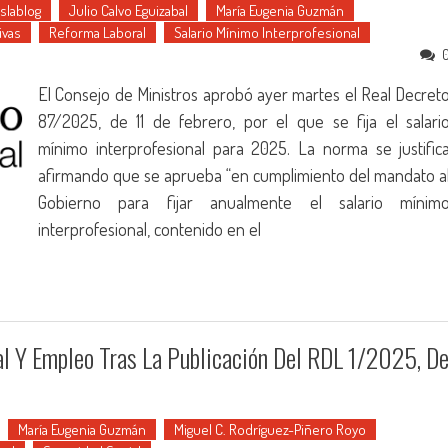
uslablog
Julio Calvo Eguizabal
María Eugenia Guzmán
ivas
Reforma Laboral
Salario Mínimo Interprofesional
El Consejo de Ministros aprobó ayer martes el Real Decret
87/2025, de 11 de febrero, por el que se fija el salari
mínimo interprofesional para 2025. La norma se justific
afirmando que se aprueba “en cumplimiento del mandato a
Gobierno para fijar anualmente el salario mínim
interprofesional, contenido en el
l Y Empleo Tras La Publicación Del RDL 1/2025, D
María Eugenia Guzmán
Miguel C. Rodríguez-Piñero Royo