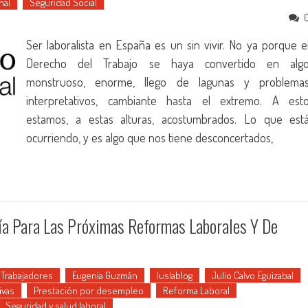
nal
Seguridad Social
Ser laboralista en España es un sin vivir. No ya porque e
Derecho del Trabajo se haya convertido en alg
monstruoso, enorme, llego de lagunas y problema
interpretativos, cambiante hasta el extremo. A est
estamos, a estas alturas, acostumbrados. Lo que est
ocurriendo, y es algo que nos tiene desconcertados,
ía Para Las Próximas Reformas Laborales Y De
 Trabajadores
Eugenia Guzmán
Iuslablog
Julio Calvo Eguizabal
ivas
Prestación por desempleo
Reforma Laboral
Seguridad y salud laboral