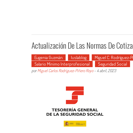
Actualización De Las Normas De Cotiz
Eugenia Guzmán
Iuslablog
Miguel C. Rodríguez-
Salario Mínimo Interprofesional
Seguridad Social
por
Miguel Carlos Rodríguez-Piñero Royo
-
4 abril, 2023