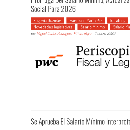
Social Para 2026
Eugenia Guzmán
Francisco Marín Paz
Iuslablog
Novedades legislativas
Salario Mínimo
Salario M
por
Miguel Carlos Rodríguez-Piñero Royo
-
7 enero, 2026
Se Aprueba El Salario Mínimo Interpro