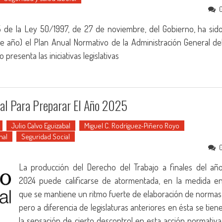
5 de la Ley 50/1997, de 27 de noviembre, del Gobierno, ha sid
 año) el Plan Anual Normativo de la Administración General de
resenta las iniciativas legislativas
al Para Preparar El Año 2025
Julio Calvo Eguizabal
Miguel C. Rodríguez-Piñero Royo
nal
Seguridad Social
La producción del Derecho del Trabajo a finales del añ
2024 puede calificarse de atormentada, en la medida e
que se mantiene un ritmo fuerte de elaboración de normas
pero a diferencia de legislaturas anteriores en ésta se tien
la sensación de cierto descontrol en esta acción normativa