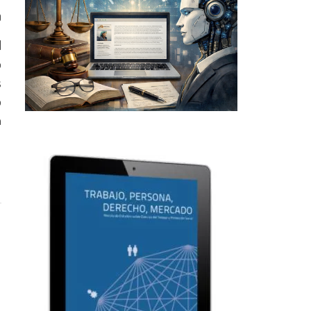
0
l
o
s
o
á