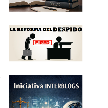
0
o
o
a
l
o
e