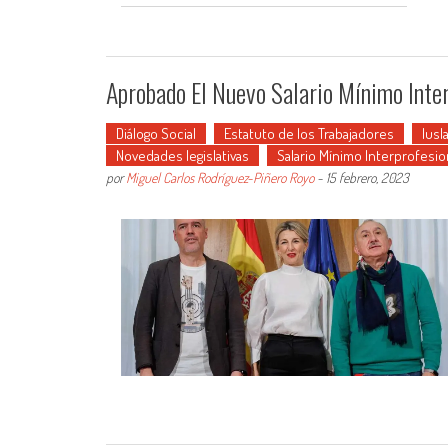
Aprobado El Nuevo Salario Mínimo Inter
Diálogo Social
Estatuto de los Trabajadores
Iusl
Novedades legislativas
Salario Mínimo Interprofesio
por
Miguel Carlos Rodríguez-Piñero Royo
-
15 febrero, 2023