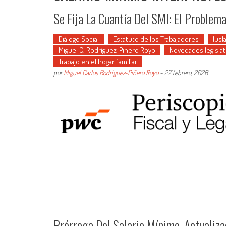
Se Fija La Cuantía Del SMI: El Problem
Diálogo Social
Estatuto de los Trabajadores
Iusl
Miguel C. Rodríguez-Piñero Royo
Novedades legislat
Trabajo en el hogar familiar
por
Miguel Carlos Rodríguez-Piñero Royo
-
27 febrero, 2026
Prórroga Del Salario Mínimo, Actualiz