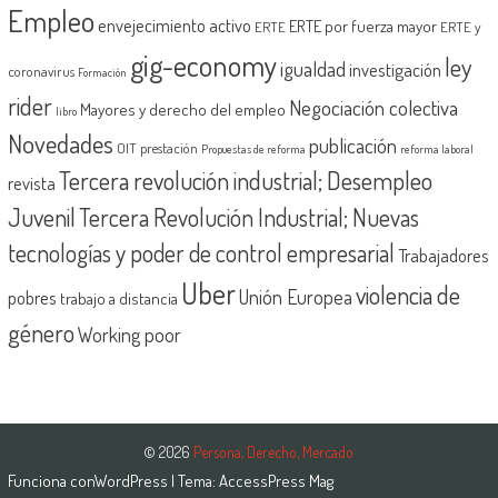
Empleo
envejecimiento activo
ERTE por fuerza mayor
ERTE
ERTE y
gig-economy
ley
igualdad
investigación
coronavirus
Formación
rider
Negociación colectiva
Mayores y derecho del empleo
libro
Novedades
publicación
OIT
prestación
Propuestas de reforma
reforma laboral
Tercera revolución industrial; Desempleo
revista
Juvenil
Tercera Revolución Industrial; Nuevas
tecnologías y poder de control empresarial
Trabajadores
Uber
violencia de
Unión Europea
pobres
trabajo a distancia
género
Working poor
© 2026
Persona, Derecho, Mercado
Funciona con
WordPress
| Tema:
AccessPress Mag