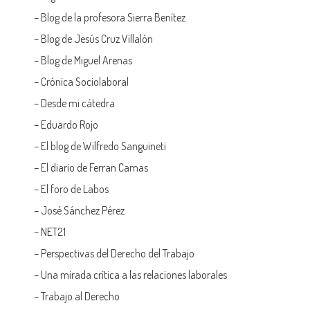
–
Blog de la profesora Sierra Benítez
–
Blog de Jesús Cruz Villalón
–
Blog de Miguel Arenas
–
Crónica Sociolaboral
–
Desde mi cátedra
–
Eduardo Rojo
–
El blog de Wilfredo Sanguineti
–
El diario de Ferran Camas
–
El foro de Labos
–
José Sánchez Pérez
–
NET21
–
Perspectivas del Derecho del Trabajo
–
Una mirada crítica a las relaciones laborales
–
Trabajo al Derecho