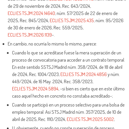
de 29 de noviembre de 2024, Rec. 643/2024,
ECLI:ES:TSJM:2024:14640
; núm. 57/2025 de 22 de enero de
2025, Rec. 845/2024,
ECLI:ES:TSJM:2025:435
; núm. 95/2026
de 30 de enero de 2026, Rec. 559/2025,
ECLI:ES:TSJM:2026:1139
-.
En cambio, no ocurría lo mismo lo mismo, parece:
Cuando lo que se acreditase fuese la mera superación de un
proceso de convocatoria para acceder a un contrato temporal.
En este sentido SSTSJ Madrid núm. 358/2024, de 18 de abril
de 2024, Rec. 1004/2023,
ECLI:ES:TSJM:2024:4856
y núm.
449/2024, de 16 May. 2024, Rec. 358/2023,
ECLI:ES:TSJM:2024:5894
, -si bien es cierto que en este último
caso aquel hecho en concreto no constaba acreditado-;
Cuando se participó en un proceso selectivo para una bolsa de
empleo temporal. Así STSJ Madrid núm. 357/2025, de 10 de
abril de 2025, Rec. 1110/2024,
ECLI:ES:TSJM:2025:5002
;
U, obviamente, cuando no conste superación de proceso