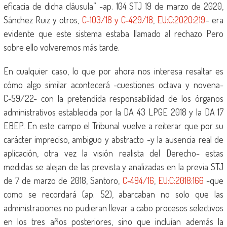
eficacia de dicha cláusula” -ap. 104 STJ 19 de marzo de 2020,
Sánchez Ruiz y otros,
C‑103/18 y C‑429/18
,
EU:C:2020:219
– era
evidente que este sistema estaba llamado al rechazo Pero
sobre ello volveremos más tarde.
En cualquier caso, lo que por ahora nos interesa resaltar es
cómo algo similar acontecerá -cuestiones octava y novena-
C‑59/22- con la pretendida responsabilidad de los órganos
administrativos establecida por la DA 43 LPGE 2018 y la DA 17
EBEP. En este campo el Tribunal vuelve a reiterar que por su
carácter impreciso, ambiguo y abstracto -y la ausencia real de
aplicación, otra vez la visión realista del Derecho- estas
medidas se alejan de las prevista y analizadas en la previa STJ
de 7 de marzo de 2018, Santoro,
C‑494/16
,
EU:C:2018:166
-que
como se recordará (ap. 52), abarcaban no solo que las
administraciones no pudieran llevar a cabo procesos selectivos
en los tres años posteriores, sino que incluían además la