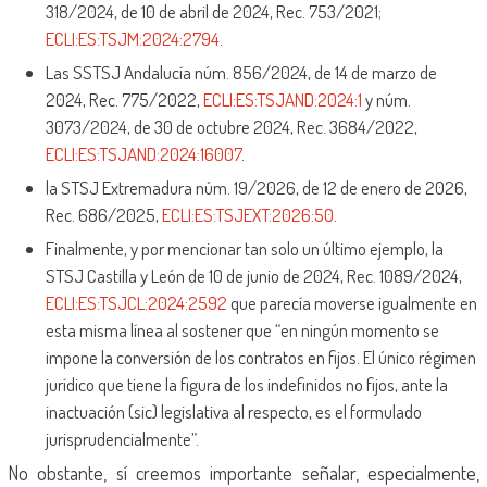
318/2024, de 10 de abril de 2024, Rec. 753/2021;
ECLI:ES:TSJM:2024:2794
.
Las SSTSJ Andalucía núm. 856/2024, de 14 de marzo de
2024, Rec. 775/2022,
ECLI:ES:TSJAND:2024:1
y núm.
3073/2024, de 30 de octubre 2024, Rec. 3684/2022,
ECLI:ES:TSJAND:2024:16007
.
la STSJ Extremadura núm. 19/2026, de 12 de enero de 2026,
Rec. 686/2025,
ECLI:ES:TSJEXT:2026:50
.
Finalmente, y por mencionar tan solo un último ejemplo, la
STSJ Castilla y León de 10 de junio de 2024, Rec. 1089/2024,
ECLI:ES:TSJCL:2024:2592
que parecía moverse igualmente en
esta misma línea al sostener que “en ningún momento se
impone la conversión de los contratos en fijos. El único régimen
jurídico que tiene la figura de los indefinidos no fijos, ante la
inactuación (sic) legislativa al respecto, es el formulado
jurisprudencialmente”.
No obstante, sí creemos importante señalar, especialmente,