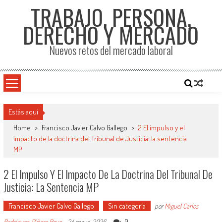
TRABAJO, PERSONA,
DERECHO Y MERCADO
Nuevos retos del mercado laboral
Estás aquí
Home
>
Francisco Javier Calvo Gallego
>
2 El impulso y el
impacto de la doctrina del Tribunal de Justicia: la sentencia
MP
2 El Impulso Y El Impacto De La Doctrina Del Tribunal De
Justicia: La Sentencia MP
Francisco Javier Calvo Gallego
Sin categoría
por
Miguel Carlos
0
Rodríguez-Piñero Royo
-
24 mayo, 2026