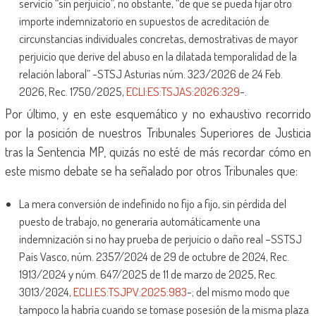
servicio “sin perjuicio”, no obstante, “de que se pueda fijar otro
importe indemnizatorio en supuestos de acreditación de
circunstancias individuales concretas, demostrativas de mayor
perjuicio que derive del abuso en la dilatada temporalidad de la
relación laboral” -STSJ Asturias núm. 323/2026 de 24 Feb.
2026, Rec. 1750/2025,
ECLI:ES:TSJAS:2026:329
-.
Por último, y en este esquemático y no exhaustivo recorrido
por la posición de nuestros Tribunales Superiores de Justicia
tras la Sentencia MP, quizás no esté de más recordar cómo en
este mismo debate se ha señalado por otros Tribunales que:
La mera conversión de indefinido no fijo a fijo, sin pérdida del
puesto de trabajo, no generaría automáticamente una
indemnización si no hay prueba de perjuicio o daño real –SSTSJ
País Vasco, núm. 2357/2024 de 29 de octubre de 2024, Rec.
1913/2024 y núm. 647/2025 de 11 de marzo de 2025, Rec.
3013/2024,
ECLI:ES:TSJPV:2025:983
-; del mismo modo que
tampoco la habría cuando se tomase posesión de la misma plaza