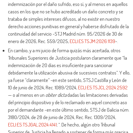
indemnización por el daño sufrido, eso sí, y al menos en aquellos
casos en los que no se hubo acreditado un daño concreto y se
trataba de simples intereses difusos, al no existir en nuestro
derecho acciones punitivas en general y haberse disfrutado de la
continuidad del servicio -STJ Madrid núm. 95/2026 de 30 de
enero de 2026, Rec. 559/2025,
ECLI:ES:TSJM:2026:1139
-.
En cambio, y a mi juicio de forma quizás más acertada, otros
Tribunales Superiores de Justicia postularon claramente que “la
indemnización de 20 días es insuficiente para sancionar
debidamente la utilización abusiva de sucesivos contratos”. Y ello,
ya fuese “claramente” -en este sentido, STSJ Castilla y León de
10 de junio de 2024, Rec. 1089/2024,
ECLI:ES:TSJCL:2024:2592
— o al menos en un
obiter dicta
dadas las limitaciones derivadas
del principio dispositivo y de lo reclamado en aquel concreto aso
por el demandante -en este último sentido, STSJ de Galicia núm.
3180/2024, de 28 de junio de 2024, Rec. Rec. 1309/2024,
ECLI:ES:TSJGAL:2024:4141
; “. De hecho, algún otro Tribunal
Superior de Justicia ha llegado a sostener de forma más precisa,