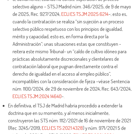
selectivo alguno – STSJ Madrid núm. 346/2025, de 9 de mayo
de 2025, Rec. 927/2024,
ECLI:ES:TSJM:2025:6214
-; esto es,
cuando la contratación se realiza “sin sujeción a un proceso
selectivo público respetuoso con los principios de igualdad,
mérito y capacidad, esto es, en forma directa por la
Administración”; unas situaciones estas que constituyen -
reitera este mismo Tribunal- un “caldo de cultivo idóneo para
prácticas absolutamente discrecionales y clientelares de
contratación laboral que pugnan directamente contra el
derecho de igualdad en el acceso al empleo público”,
incompatibles con la consideración de fijeza –véase Sentencia
núm. 1100/2024, de 29 de noviembre de 2024, Rec. 643/2024,
ECLI:ES:TSJM:2024:14640
-.
En definitiva, el TSJ de Madrid habría procedido a extender la
doctrina que en su momento, y al menos inicialmente,
construyeron las STS núm. 1112/2021 de 16 de noviembre de 2021
(Rec. 3245/2019,
ECLI:ES:TS:2021:4328
) y núm. 971/2021 5 de