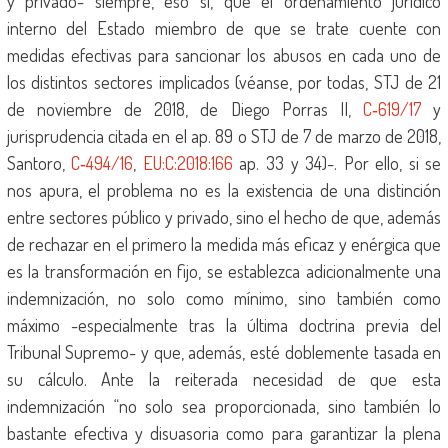
y privado- siempre, eso sí, que el ordenamiento jurídico
interno del Estado miembro de que se trate cuente con
medidas efectivas para sancionar los abusos en cada uno de
los distintos sectores implicados (véanse, por todas, STJ de 21
de noviembre de 2018, de Diego Porras II,
C‑619/17
y
jurisprudencia citada en el ap. 89 o STJ de 7 de marzo de 2018,
Santoro,
C‑494/16
,
EU:C:2018:166
ap. 33 y 34)-. Por ello, si se
nos apura, el problema no es la existencia de una distinción
entre sectores público y privado, sino el hecho de que, además
de rechazar en el primero la medida más eficaz y enérgica que
es la transformación en fijo, se establezca adicionalmente una
indemnización, no solo como mínimo, sino también como
máximo -especialmente tras la última doctrina previa del
Tribunal Supremo- y que, además, esté doblemente tasada en
su cálculo. Ante la reiterada necesidad de que esta
indemnización “no solo sea proporcionada, sino también lo
bastante efectiva y disuasoria como para garantizar la plena