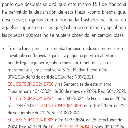
por lo que después se dirá, que este mismo TSJ de Madrid sí
ha permitido la declaración de esta fijeza -como brecha que,
obsérvese, progresivamente podría dar bastante más de si- en
aquellos supuestos en los que, habiendo realizado y aprobado
las pruebas públicas, no se hubiera obtenido, en cambio, plaza.
En esta línea, pero como prueba también, dado su número, de la
inevitable conflictividad que esta pequeña puerta o abertura
puede llegar a generar, cabría consultar, repetimos, a título
meramente ejemplificativo, la STSJ Madrid, Pleno, núm.
317/2024 de 10 de abril de 2024, Rec. 797/2021,
ECLI:ES:TSJM:2024:2796
y las Sentencias de este mismo
Tribunal núm. 404/2024, de 30 de mayo de 2024, Rec. 604/2021,
ECLI:ES:TSJM:2024:6294
; núm. 610/2024, de 14 de junio de 2024,
Rec. 794/2023,
ECLI:ES:TSJM:2024:6961
; núm. 851/2024, de 27
de septiembre de 2024, Rec. 408/2024,
ECLI:ES:TSJM:2024:10813
; núm. 973/2024, de 25 de octubre de
2024, Rec. 426/2024,
ECLI:ES:TSJM:2024:11413
; núm. 1100/2024,