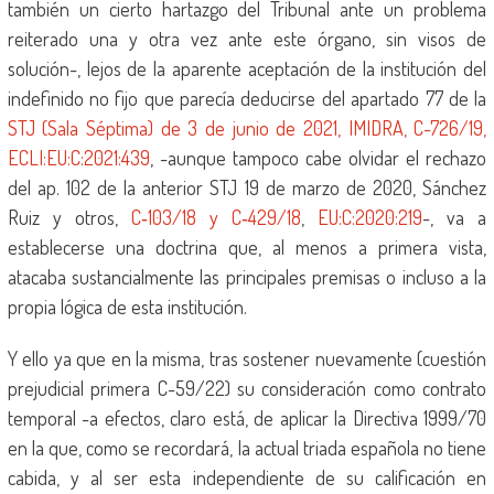
también un cierto hartazgo del Tribunal ante un problema
reiterado una y otra vez ante este órgano, sin visos de
solución-, lejos de la aparente aceptación de la institución del
indefinido no fijo que parecía deducirse del apartado 77 de la
STJ (Sala Séptima) de 3 de junio de 2021, IMIDRA, C-726/19,
ECLI:EU:C:2021:439
, -aunque tampoco cabe olvidar el rechazo
del ap. 102 de la anterior STJ 19 de marzo de 2020, Sánchez
Ruiz y otros,
C‑103/18 y C‑429/18
,
EU:C:2020:219
-, va a
establecerse una doctrina que, al menos a primera vista,
atacaba sustancialmente las principales premisas o incluso a la
propia lógica de esta institución.
Y ello ya que en la misma, tras sostener nuevamente (cuestión
prejudicial primera C-59/22) su consideración como contrato
temporal -a efectos, claro está, de aplicar la Directiva 1999/70
en la que, como se recordará, la actual triada española no tiene
cabida, y al ser esta independiente de su calificación en