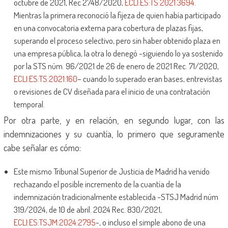
octubre de 2021, Rec 2748/2020,
ECLI:ES:TS:2021:3694
.
Mientras la primera reconoció la fijeza de quien había participado
en una convocatoria externa para cobertura de plazas fijas,
superando el proceso selectivo, pero sin haber obtenido plaza en
una empresa pública, la otra lo denegó -siguiendo lo ya sostenido
por la STS núm. 96/2021 de 26 de enero de 2021 Rec. 71/2020,
ECLI:ES:TS:2021:160
– cuando lo superado eran bases, entrevistas
o revisiones de CV diseñada para el inicio de una contratación
temporal.
Por otra parte, y en relación, en segundo lugar, con las
indemnizaciones y su cuantía, lo primero que seguramente
cabe señalar es cómo:
Este mismo Tribunal Superior de Justicia de Madrid ha venido
rechazando el posible incremento de la cuantía de la
indemnización tradicionalmente establecida -STSJ Madrid núm
319/2024, de 10 de abril. 2024 Rec. 830/2021,
ECLI:ES:TSJM:2024:2795
-, o incluso el simple abono de una