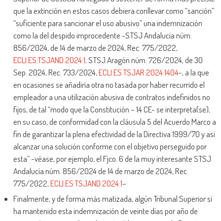
que la extinción en estos casos debiera conllevar como “sanción”
“suficiente para sancionar el uso abusivo” una indemnización
como la del despido improcedente -STSJ Andalucía núm.
856/2024, de 14 de marzo de 2024, Rec. 775/2022,
ECLI:ES:TSJAND:2024:1
; STSJ Aragón núm. 726/2024, de 30
Sep. 2024, Rec. 733/2024,
ECLI:ES:TSJAR:2024:1404
-, a la que
en ocasiones se añadiría otra no tasada por haber recurrido el
empleador a una utilización abusiva de contratos indefinidos no
fijos, de tal “modo que la Constitución – 14 CE- se interpreta(se),
en su caso, de conformidad con la cláusula 5 del Acuerdo Marco a
fin de garantizar la plena efectividad de la Directiva 1999/70 y así
alcanzar una solución conforme con el objetivo perseguido por
esta” -véase, por ejemplo, el Fjco. 6 de la muy interesante STSJ
Andalucía núm. 856/2024 de 14 de marzo de 2024, Rec.
775/2022,
ECLI:ES:TSJAND:2024:1
–
Finalmente, y de forma más matizada, algún Tribunal Superior sí
ha mantenido esta indemnización de veinte días por año de