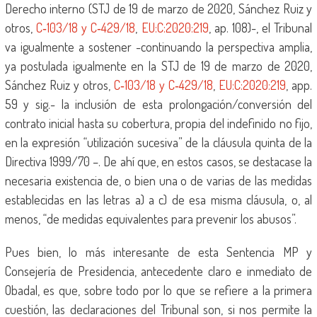
Derecho interno (STJ de 19 de marzo de 2020, Sánchez Ruiz y
otros,
C‑103/18 y C‑429/18
,
EU:C:2020:219
, ap. 108)-, el Tribunal
va igualmente a sostener -continuando la perspectiva amplia,
ya postulada igualmente en la STJ de 19 de marzo de 2020,
Sánchez Ruiz y otros,
C‑103/18 y C‑429/18
,
EU:C:2020:219
, app.
59 y sig.- la inclusión de esta prolongación/conversión del
contrato inicial hasta su cobertura, propia del indefinido no fijo,
en la expresión “utilización sucesiva” de la cláusula quinta de la
Directiva 1999/70 –. De ahí que, en estos casos, se destacase la
necesaria existencia de, o bien una o de varias de las medidas
establecidas en las letras a) a c) de esa misma cláusula, o, al
menos, “de medidas equivalentes para prevenir los abusos”.
Pues bien, lo más interesante de esta Sentencia MP y
Consejería de Presidencia, antecedente claro e inmediato de
Obadal, es que, sobre todo por lo que se refiere a la primera
cuestión, las declaraciones del Tribunal son, si nos permite la