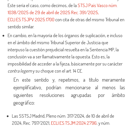
Este sería el caso, como decimos, de la
STSJ País Vasco núm.
1038/2025 de 29 de abril de 2025 Rec. 391/2025,
ECLI:ES:TSJPV:2025:1700
con cita de otras del mismo Tribunal en
sentido similar.
En cambio, en la mayoría de los órganos de suplicación, e incluso
en el ámbito del mismo Tribunal Superior de Justicia que
interpuso la cuestión prejudicial resuelta en la Sentencia MP, la
conclusión va a ser llamativamente la opuesta. Esto es, la
imposibilidad de acceder a la fijeza, básicamente por su carácter
contra legem
y su choque con el art. 14 CE.
En este sentido y, repetimos, a título meramente
ejemplificativo, podrían mencionarse al menos las
siguientes resoluciones agrupadas por ámbito
geográfico:
Las SSTSJ Madrid, Pleno núm. 317/2024, de 10 de abril de
2024, Rec. 797/2021,
ECLI:ES:TSJM:2024:2796
; y núm.