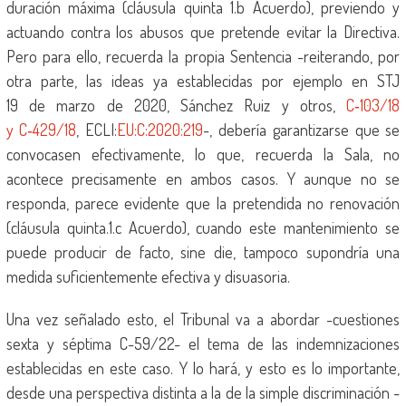
duración máxima (cláusula quinta 1.b Acuerdo), previendo y
actuando contra los abusos que pretende evitar la Directiva.
Pero para ello, recuerda la propia Sentencia -reiterando, por
otra parte, las ideas ya establecidas por ejemplo en STJ
19 de marzo de 2020, Sánchez Ruiz y otros,
C‑103/18
y C‑429/18
, ECLI:
EU:C:2020:219
-, debería garantizarse que se
convocasen efectivamente, lo que, recuerda la Sala, no
acontece precisamente en ambos casos. Y aunque no se
responda, parece evidente que la pretendida no renovación
(cláusula quinta.1.c Acuerdo), cuando este mantenimiento se
puede producir de facto, sine die, tampoco supondría una
medida suficientemente efectiva y disuasoria.
Una vez señalado esto, el Tribunal va a abordar -cuestiones
sexta y séptima C-59/22- el tema de las indemnizaciones
establecidas en este caso. Y lo hará, y esto es lo importante,
desde una perspectiva distinta a la de la simple discriminación -