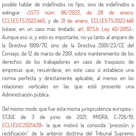
posible hablar de indefinidos no fijos, sino de indefinidos a
extinguir –
SSTS núm. 86/2022, de 28 de enero,
ECLI:ES:TS:2022:445
, y de
31 de enero, ECLI:ES:TS:2022:446
(véase, en un caso más limitado,
art. 87.5.b Ley 40/201
5
)-.
Aunque eso sí, y esto es importante, no ya tanto al amparo de
la Directiva 1999/70, sino de la Directiva 2001/23/CE del
Consejo, de 12 de marzo de 2001, sobre mantenimiento de los
derechos de los trabajadores en caso de traspasos de
empresas que, recuérdese, en este caso sí establece una
norma perfecta y directamente aplicable, al menos en las
relaciones verticales en las que esté presente una
Administración pública.
Del mismo modo que fue esta misma jurisprudencia europea -
STJUE de 3 de junio de 2021, IMIDRA, C-726/19,
ECLI:EU:C:2021:439
– la que motivó la conocida “precisión y
rectificación” de la anterior doctrina del Tribunal Supremo