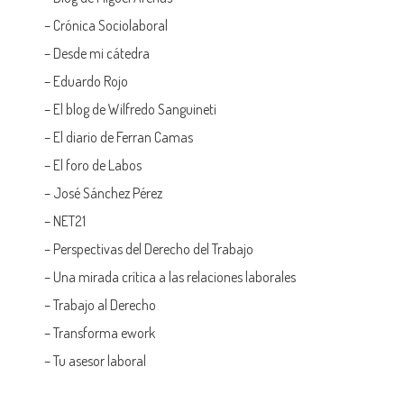
–
Crónica Sociolaboral
–
Desde mi cátedra
–
Eduardo Rojo
–
El blog de Wilfredo Sanguineti
–
El diario de Ferran Camas
–
El foro de Labos
–
José Sánchez Pérez
–
NET21
–
Perspectivas del Derecho del Trabajo
–
Una mirada crítica a las relaciones laborales
–
Trabajo al Derecho
–
Transforma ework
–
Tu asesor laboral