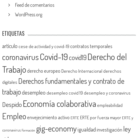
Feed de comentarios
WordPress.org
ETIQUETAS
artículo
contratos temporales
cese de actividad y covid-19
Covid-19
Derecho del
coronavirus
covid19
Trabajo
derecho europeo
Derecho Internacional
derechos
Derechos fundamentales y contrato de
digitales
trabajo
desempleo
desempleo covid 19
desempleo y coronavirus
Economía colaborativa
Despido
empleabilidad
Empleo
envejecimiento activo
ERTE por fuerza mayor
ERTE
ERTE y
gig-economy
ley
igualdad
investigación
coronavirus
Formación