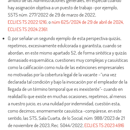
ámbito de las Administraciones generales, en especial cuando
hay asignación objetiva a un puesto de trabajo -por ejemplo,
SSTS núm. 277/2022 de 29 de marzo de 2022,
ECLI:ES:TS:2022:1216
; o
núm 625/2024 de 29 de abril de 2024,
ECLI:ES:TS:2024:2361
.
O, por señalar un segundo ejemplo de esta perspectiva quizás,
repetimos, excesivamente edulcorada o garantista, cuando se
abordan, en este mismo apartado 52, de forma sintética y quizás
demasiado esquemática, cuestiones muy complejas y casuísticas
como la calificación como nula de las extinciones empresariales
no motivadas por la cobertura legal de la vacante –“una vez
declarada tal condición y bajo la invocación por el empleador de la
llegada de un término temporal que es inexistente”- cuando en
realidad lo que existe en muchas ocasiones, repetimos, al menos
a nuestro juicio, es una nulidad por indemnidad, cuestión esta,
como decimos, enormemente casuística -compárese, en este
sentido, las STS, Sala Cuarta, de lo Social, núm. 988/2023 de 21
de noviembre de 2023, Rec. 5044/2022,
ECLI:ES:TS:2023:4916