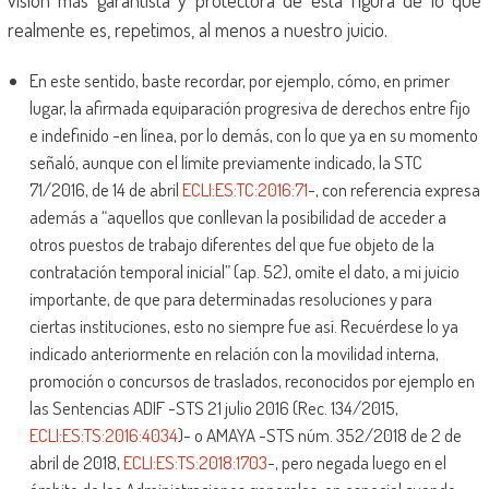
visión más garantista y protectora de esta figura de lo que
realmente es, repetimos, al menos a nuestro juicio.
En este sentido, baste recordar, por ejemplo, cómo, en primer
lugar, la afirmada equiparación progresiva de derechos entre fijo
e indefinido -en línea, por lo demás, con lo que ya en su momento
señaló, aunque con el límite previamente indicado, la STC
71/2016, de 14 de abril
ECLI:ES:TC:2016:71
-, con referencia expresa
además a “aquellos que conllevan la posibilidad de acceder a
otros puestos de trabajo diferentes del que fue objeto de la
contratación temporal inicial” (ap. 52), omite el dato, a mi juicio
importante, de que para determinadas resoluciones y para
ciertas instituciones, esto no siempre fue así. Recuérdese lo ya
indicado anteriormente en relación con la movilidad interna,
promoción o concursos de traslados, reconocidos por ejemplo en
las Sentencias ADIF -STS 21 julio 2016 (Rec. 134/2015,
ECLI:ES:TS:2016:4034
)- o AMAYA -STS núm. 352/2018 de 2 de
abril de 2018,
ECLI:ES:TS:2018:1703
-, pero negada luego en el