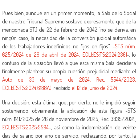
Pues bien, aunque en un primer momento, la Sala de lo Social
de nuestro Tribunal Supremo sostuvo expresamente que de la
mencionada STJ de 22 de febrero de 2042 “no se deriva, en
ningún caso, la necesidad de la conversión judicial automática
de los trabajadores indefinidos no fijos en fijos” –
STS núm.
625/2024 de 29 de abril de 2024, ECLI:ES:TS:2024:2361
-, lo
confuso de la situación llevó a que esta misma Sala decidiera
finalmente plantear su propia cuestión prejudicial mediante el
Auto de 30 de mayo de 2024, Rec. 5544/2023,
ECLI:ES:TS:2024:6188A)
, recibido
el 12 de junio de 2024
.
Una decisión, esta última, que, por cierto, no le impidió seguir
sosteniendo, obviamente, la aplicación de esta figura -STS
núm. 1141/2025 de 26 de noviembre de 2025, Rec. 3835/2024,
ECLI:ES:TS:2025:5594
–, así como la indemnización de veinte
días de salario por año de servicio, rechazando, por tanto, la