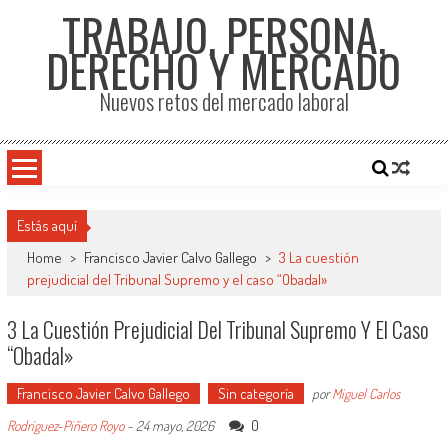
TRABAJO, PERSONA,
DERECHO Y MERCADO
Nuevos retos del mercado laboral
Estás aquí
Home
>
Francisco Javier Calvo Gallego
>
3 La cuestión
prejudicial del Tribunal Supremo y el caso “Obadal»
3 La Cuestión Prejudicial Del Tribunal Supremo Y El Caso
“Obadal»
Francisco Javier Calvo Gallego
Sin categoría
por
Miguel Carlos
0
Rodríguez-Piñero Royo
-
24 mayo, 2026