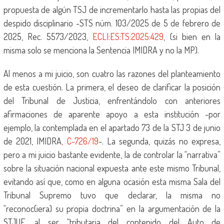
propuesta de algún TSJ de incrementarlo hasta las propias del
despido disciplinario -STS núm. 103/2025 de 5 de febrero de
2025, Rec. 5573/2023,
ECLI:ES:TS:2025:429
, (si bien en la
misma solo se menciona la Sentencia IMIDRA y no la MP).
Al menos a mi juicio, son cuatro las razones del planteamiento
de esta cuestión. La primera, el deseo de clarificar la posición
del Tribunal de Justicia, enfrentándolo con anteriores
afirmaciones de aparente apoyo a esta institución -por
ejemplo, la contemplada en el apartado 73 de la STJ 3 de junio
de 2021, IMIDRA
, C-726/19
-. La segunda, quizás no expresa,
pero a mi juicio bastante evidente, la de controlar la “narrativa”
sobre la situación nacional expuesta ante este mismo Tribunal,
evitando así que, como en alguna ocasión esta misma Sala del
Tribunal Supremo tuvo que declarar, la misma no
“reconoc(iera) su propia doctrina” en la argumentación de la
STJUE, al ser “tributaria del contenido del Auto de