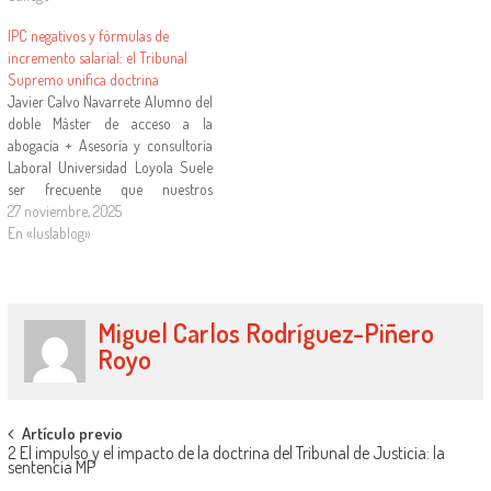
sino en la propia actuación de
figura Y ello ya que, como también
IPC negativos y fórmulas de
otras instituciones europeas y,…
se…
incremento salarial: el Tribunal
Supremo unifica doctrina
Javier Calvo Navarrete Alumno del
doble Máster de acceso a la
abogacía + Asesoría y consultoría
Laboral Universidad Loyola Suele
ser frecuente que nuestros
convenios colectivos establezcan
27 noviembre, 2025
fórmulas de incremento salarial
En «Iuslablog»
que incluyan el Índice de Precios al
Consumo (IPC en adelante) de un
periodo temporal -normalmente
anual- anterior. De…
Miguel Carlos Rodríguez-Piñero
Royo
Artículo previo
2 El impulso y el impacto de la doctrina del Tribunal de Justicia: la
sentencia MP