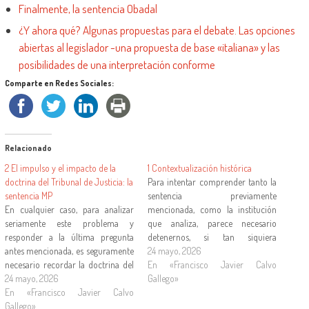
Finalmente, la sentencia Obadal
¿Y ahora qué? Algunas propuestas para el debate. Las opciones
abiertas al legislador -una propuesta de base «italiana» y las
posibilidades de una interpretación conforme
Comparte en Redes Sociales:
Relacionado
2 El impulso y el impacto de la
1 Contextualización histórica
doctrina del Tribunal de Justicia: la
Para intentar comprender tanto la
sentencia MP
sentencia previamente
En cualquier caso, para analizar
mencionada, como la institución
seriamente este problema y
que analiza, parece necesario
responder a la última pregunta
detenernos, si tan siquiera
antes mencionada, es seguramente
brevemente, en un rápido
24 mayo, 2026
necesario recordar la doctrina del
recordatorio de estas cuestiones y
En «Francisco Javier Calvo
Tribunal de Justicia, así como su
24 mayo, 2026
de su evolución durante estos
Gallego»
impacto, no solo en los distintos
En «Francisco Javier Calvo
últimos treinta años. 1.1 El
tribunal españoles del orden social,
Gallego»
nacimiento jurisprudencial de la