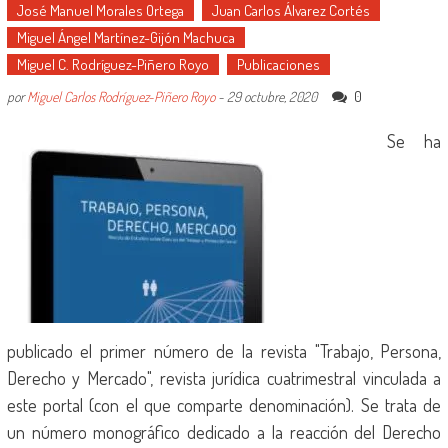
José Manuel Morales Ortega
Juan Carlos Álvarez Cortés
Miguel Ángel Martínez-Gijón Machuca
Miguel C. Rodríguez-Piñero Royo
Publicaciones
0
por
Miguel Carlos Rodríguez-Piñero Royo
-
29 octubre, 2020
Se ha
publicado el primer número de la revista "Trabajo, Persona,
Derecho y Mercado", revista jurídica cuatrimestral vinculada a
este portal (con el que comparte denominación). Se trata de
un número monográfico dedicado a la reacción del Derecho