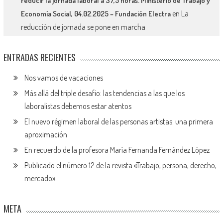
reducir la jornada laboral a 37,5 horas. Ministerio de Trabajo y
en
La
Economía Social, 04.02.2025 – Fundación Electra
reducción de jornada se pone en marcha
ENTRADAS RECIENTES
Nos vamos de vacaciones
Más allá del triple desafío: las tendencias a las que los
laboralistas debemos estar atentos
El nuevo régimen laboral de las personas artistas: una primera
aproximación
En recuerdo de la profesora María Fernanda Fernández López
Publicado el número 12 de la revista «Trabajo, persona, derecho,
mercado»
META