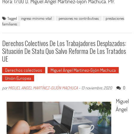
Hora: 17:00 D. Miguel Ángel Martínez-Gijón Machuca. Pfr.
Tagged
ingreso mínimo vital
pensiones no contributivas
prestaciones
familiares
Derechos Colectivos De Los Trabajadores Desplazados:
Situación De Statu Quo Salvo Reforma De Los Tratados
UE
Derechos colectivos
Miguel Ángel Martínez-Gijón Machuca
Unión Europea
0
por
MIGUEL ANGEL MARTÍNEZ-GIJÓN MACHUCA
-
13 noviembre, 2020
Miguel
Ángel