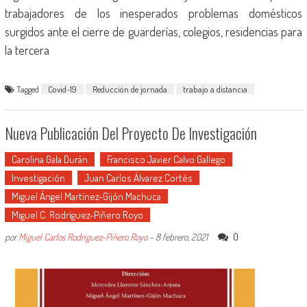
trabajadores de los inesperados problemas domésticos
surgidos ante el cierre de guarderías, colegios, residencias para
la tercera
Tagged
Covid-19
Reducción de jornada
trabajo a distancia
Nueva Publicación Del Proyecto De Investigación
Carolina Gala Durán
Francisco Javier Calvo Gallego
Investigación
Juan Carlos Álvarez Cortés
Miguel Ángel Martínez-Gijón Machuca
Miguel C. Rodríguez-Piñero Royo
0
por
Miguel Carlos Rodríguez-Piñero Royo
-
8 febrero, 2021