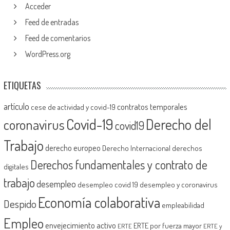
Acceder
Feed de entradas
Feed de comentarios
WordPress.org
ETIQUETAS
artículo
contratos temporales
cese de actividad y covid-19
Covid-19
Derecho del
coronavirus
covid19
Trabajo
derecho europeo
Derecho Internacional
derechos
Derechos fundamentales y contrato de
digitales
trabajo
desempleo
desempleo covid 19
desempleo y coronavirus
Economía colaborativa
Despido
empleabilidad
Empleo
envejecimiento activo
ERTE por fuerza mayor
ERTE
ERTE y