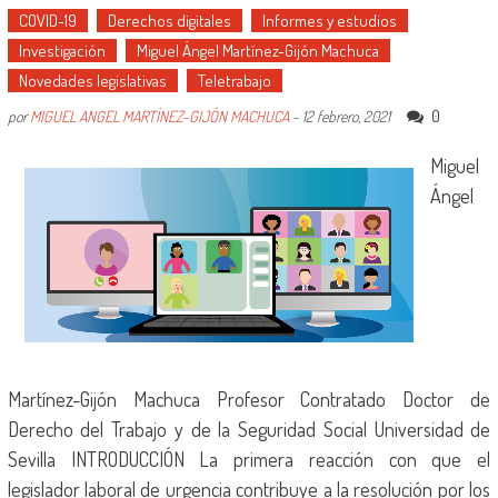
COVID-19
Derechos digitales
Informes y estudios
Investigación
Miguel Ángel Martínez-Gijón Machuca
Novedades legislativas
Teletrabajo
0
por
MIGUEL ANGEL MARTÍNEZ-GIJÓN MACHUCA
-
12 febrero, 2021
Miguel
Ángel
Martínez-Gijón Machuca Profesor Contratado Doctor de
Derecho del Trabajo y de la Seguridad Social Universidad de
Sevilla INTRODUCCIÓN La primera reacción con que el
legislador laboral de urgencia contribuye a la resolución por los