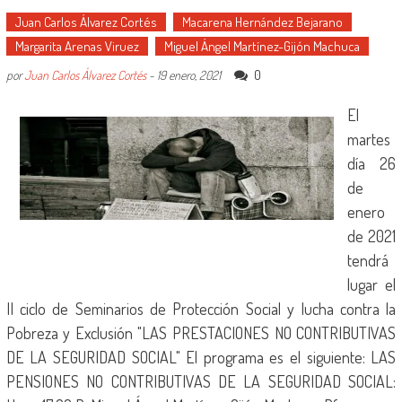
Juan Carlos Álvarez Cortés
Macarena Hernández Bejarano
Margarita Arenas Viruez
Miguel Ángel Martínez-Gijón Machuca
0
por
Juan Carlos Álvarez Cortés
-
19 enero, 2021
El
martes
día 26
de
enero
de 2021
tendrá
lugar el
II ciclo de Seminarios de Protección Social y lucha contra la
Pobreza y Exclusión "LAS PRESTACIONES NO CONTRIBUTIVAS
DE LA SEGURIDAD SOCIAL" El programa es el siguiente: LAS
PENSIONES NO CONTRIBUTIVAS DE LA SEGURIDAD SOCIAL: