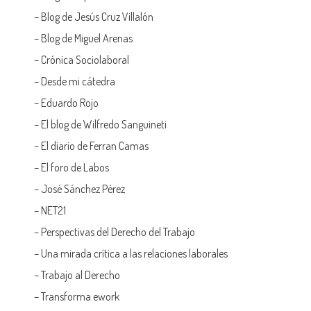
–
Blog de Jesús Cruz Villalón
–
Blog de Miguel Arenas
–
Crónica Sociolaboral
–
Desde mi cátedra
–
Eduardo Rojo
–
El blog de Wilfredo Sanguineti
–
El diario de Ferran Camas
–
El foro de Labos
–
José Sánchez Pérez
–
NET21
–
Perspectivas del Derecho del Trabajo
–
Una mirada crítica a las relaciones laborales
–
Trabajo al Derecho
–
Transforma ework