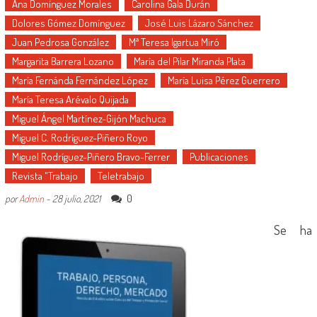
Ana Domínguez Morales
Carolina Gala Durán
Dolores Gómez Domínguez
José Luis Lázaro Sánchez
Juan Pedrosa González
Mª Teresa Igartua Miró
Margarita Barrera Lozano
María del Pilar Miranda Plata
María Fernánda Fernández López
María Luisa Pérez Guerrero
María Teresa Arévalo Quijada
Miguel Ángel Martínez-Gijón Machuca
Miguel C. Rodríguez-Piñero Royo
Miguel Rodríguez-Piñero Bravo-Ferrer
Publicaciones
Revista "Trabajo
Teletrabajo
0
por
Admin
-
28 julio, 2021
Se ha