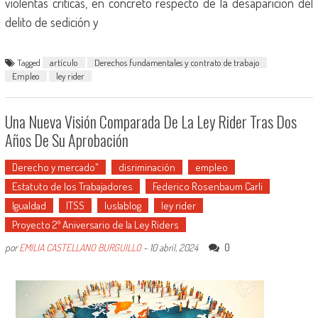
violentas críticas, en concreto respecto de la desaparición del
delito de sedición y
Tagged
artículo
Derechos fundamentales y contrato de trabajo
Empleo
ley rider
Una Nueva Visión Comparada De La Ley Rider Tras Dos
Años De Su Aprobación
Derecho y mercado"
disriminación
empleo
Estatuto de los Trabajadores
Federico Rosenbaum Carli
Igualdad
ITSS
Iuslablog
ley rider
Proyecto 2º Aniversario de la Ley Riders
0
por
EMILIA CASTELLANO BURGUILLO
-
10 abril, 2024