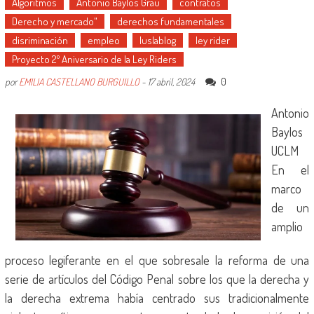
Algoritmos
Antonio Baylos Grau
contratos
Derecho y mercado"
derechos fundamentales
disriminación
empleo
Iuslablog
ley rider
Proyecto 2º Aniversario de la Ley Riders
0
por
EMILIA CASTELLANO BURGUILLO
-
17 abril, 2024
Antonio
Baylos
UCLM
En el
marco
de un
amplio
proceso legiferante en el que sobresale la reforma de una
serie de artículos del Código Penal sobre los que la derecha y
la derecha extrema había centrado sus tradicionalmente