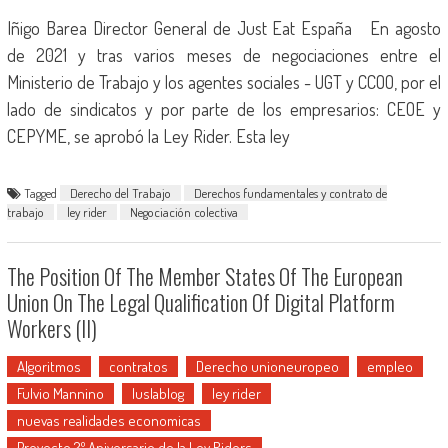
Iñigo Barea Director General de Just Eat España En agosto
de 2021 y tras varios meses de negociaciones entre el
Ministerio de Trabajo y los agentes sociales - UGT y CCOO, por el
lado de sindicatos y por parte de los empresarios: CEOE y
CEPYME, se aprobó la Ley Rider. Esta ley
Tagged
Derecho del Trabajo
Derechos fundamentales y contrato de
trabajo
ley rider
Negociación colectiva
The Position Of The Member States Of The European
Union On The Legal Qualification Of Digital Platform
Workers (II)
Algoritmos
contratos
Derecho unioneuropeo
empleo
Fulvio Mannino
Iuslablog
ley rider
nuevas realidades economicas
Proyecto 2º Aniversario de la Ley Riders