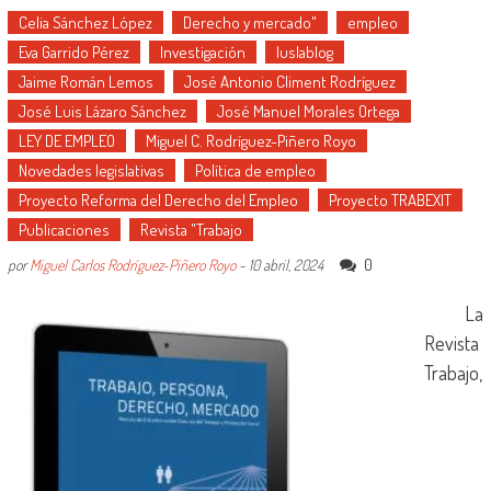
Celia Sánchez López
Derecho y mercado"
empleo
Eva Garrido Pérez
Investigación
Iuslablog
Jaime Román Lemos
José Antonio Climent Rodríguez
José Luis Lázaro Sánchez
José Manuel Morales Ortega
LEY DE EMPLEO
Miguel C. Rodríguez-Piñero Royo
Novedades legislativas
Política de empleo
Proyecto Reforma del Derecho del Empleo
Proyecto TRABEXIT
Publicaciones
Revista "Trabajo
0
por
Miguel Carlos Rodríguez-Piñero Royo
-
10 abril, 2024
La
Revista
Trabajo,