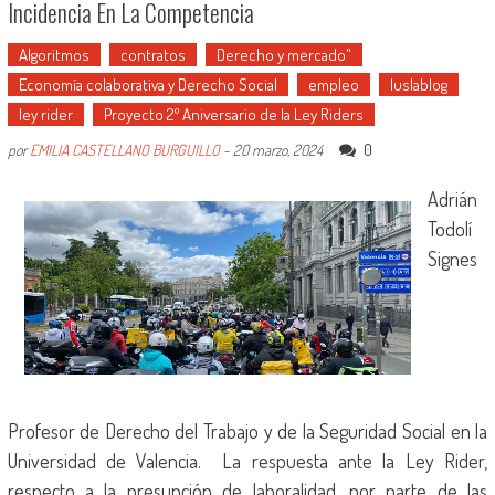
Incidencia En La Competencia
Algoritmos
contratos
Derecho y mercado"
Economía colaborativa y Derecho Social
empleo
Iuslablog
ley rider
Proyecto 2º Aniversario de la Ley Riders
0
por
EMILIA CASTELLANO BURGUILLO
-
20 marzo, 2024
Adrián
Todolí
Signes
Profesor de Derecho del Trabajo y de la Seguridad Social en la
Universidad de Valencia. La respuesta ante la Ley Rider,
respecto a la presunción de laboralidad, por parte de las