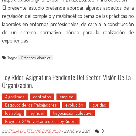
El presente estudio pretende abordar algunos aspectos de la
regulación del complejo y multifacético tema de las prácticas no
laborales en entornos profesionales, de cara a la construcción
de un sistema normativo idóneo para la realización de
experiencias
Tagged
Prácticas laborales
Ley Rider, Asignatura Pendiente Del Sector, Visión De La
Organización.
Algoritmos
contratos
empleo
Estatuto de los Trabajadores
evolución
Igualdad
Iuslablog
ley rider
Negociación colectiva
Proyecto 2º Aniversario de la Ley Riders
0
por
EMILIA CASTELLANO BURGUILLO
-
29 febrero, 2024