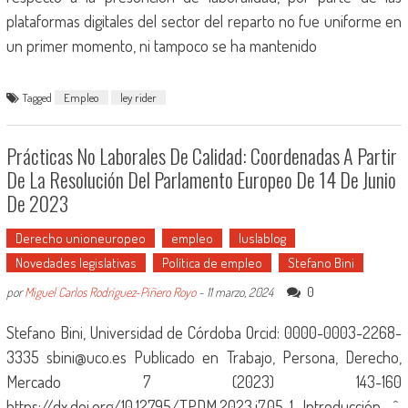
plataformas digitales del sector del reparto no fue uniforme en
un primer momento, ni tampoco se ha mantenido
Tagged
Empleo
ley rider
Prácticas No Laborales De Calidad: Coordenadas A Partir
De La Resolución Del Parlamento Europeo De 14 De Junio
De 2023
Derecho unioneuropeo
empleo
Iuslablog
Novedades legislativas
Política de empleo
Stefano Bini
0
por
Miguel Carlos Rodríguez-Piñero Royo
-
11 marzo, 2024
Stefano Bini, Universidad de Córdoba Orcid: 0000-0003-2268-
3335 sbini@uco.es Publicado en Trabajo, Persona, Derecho,
Mercado 7 (2023) 143-160
https://dx.doi.org/10.12795/TPDM.2023.i7.05 1. Introducción ^