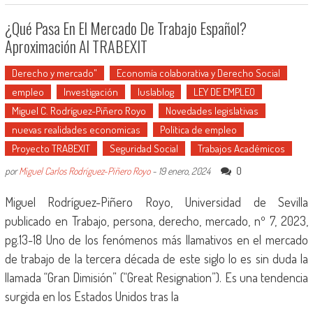
¿Qué Pasa En El Mercado De Trabajo Español?
Aproximación Al TRABEXIT
Derecho y mercado"
Economía colaborativa y Derecho Social
empleo
Investigación
Iuslablog
LEY DE EMPLEO
Miguel C. Rodríguez-Piñero Royo
Novedades legislativas
nuevas realidades economicas
Política de empleo
Proyecto TRABEXIT
Seguridad Social
Trabajos Académicos
0
por
Miguel Carlos Rodríguez-Piñero Royo
-
19 enero, 2024
Miguel Rodríguez-Piñero Royo, Universidad de Sevilla
publicado en Trabajo, persona, derecho, mercado, nº 7, 2023,
pg.13-18 Uno de los fenómenos más llamativos en el mercado
de trabajo de la tercera década de este siglo lo es sin duda la
llamada “Gran Dimisión” (“Great Resignation”). Es una tendencia
surgida en los Estados Unidos tras la