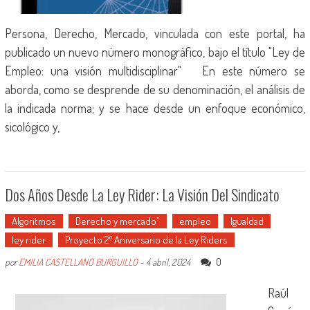
Persona, Derecho, Mercado, vinculada con este portal, ha
publicado un nuevo número monográfico, bajo el título "Ley de
Empleo: una visión multidisciplinar" En este número se
aborda, como se desprende de su denominación, el análisis de
la indicada norma; y se hace desde un enfoque económico,
sicológico y,
Dos Años Desde La Ley Rider: La Visión Del Sindicato
Algoritmos
Derecho y mercado"
empleo
Igualdad
ley rider
Proyecto 2º Aniversario de la Ley Riders
0
por
EMILIA CASTELLANO BURGUILLO
-
4 abril, 2024
Raúl