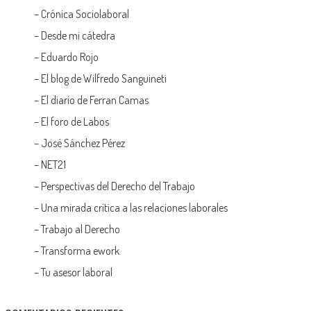
–
Crónica Sociolaboral
–
Desde mi cátedra
–
Eduardo Rojo
–
El blog de Wilfredo Sanguineti
–
El diario de Ferran Camas
–
El foro de Labos
–
José Sánchez Pérez
–
NET21
–
Perspectivas del Derecho del Trabajo
–
Una mirada crítica a las relaciones laborales
–
Trabajo al Derecho
–
Transforma ework
–
Tu asesor laboral