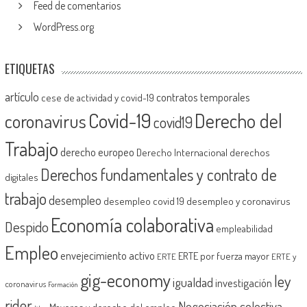
Feed de comentarios
WordPress.org
ETIQUETAS
artículo
contratos temporales
cese de actividad y covid-19
Covid-19
Derecho del
coronavirus
covid19
Trabajo
derecho europeo
Derecho Internacional
derechos
Derechos fundamentales y contrato de
digitales
trabajo
desempleo
desempleo covid 19
desempleo y coronavirus
Economía colaborativa
Despido
empleabilidad
Empleo
envejecimiento activo
ERTE por fuerza mayor
ERTE
ERTE y
gig-economy
ley
igualdad
investigación
coronavirus
Formación
rider
Negociación colectiva