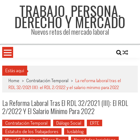
TRABAJO, PERSONA,
DERECHO Y MERCADO
Nuevos retos del mercado laboral
Estás aquí
Home
>
Contratación Temporal
>
La reforma laboral tras el
RDL 32/2021 (III): el RDL 2/2022 y el salario mínimo para 2022
La Reforma Laboral Tras El RDL 32/2021 (III): El RDL
2/2022 Y El Salario Mínimo Para 2022
Contratación Temporal
Diálogo Social
ERTE
Estatuto de los Trabajadores
Iuslablog
Miguel C. Rodríguez-Piñero Royo
Novedades legislativas