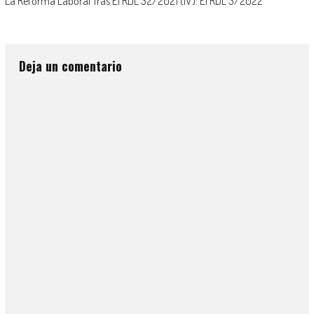
La Reforma Laboral Tras El RDL 32/2021 (IV): El RDL 3/2022
Deja un comentario