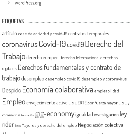
WordPress.org
ETIQUETAS
artículo
contratos temporales
cese de actividad y covid-19
Covid-19
Derecho del
coronavirus
covid19
Trabajo
derecho europeo
Derecho Internacional
derechos
Derechos fundamentales y contrato de
digitales
trabajo
desempleo
desempleo covid 19
desempleo y coronavirus
Economía colaborativa
Despido
empleabilidad
Empleo
envejecimiento activo
ERTE por fuerza mayor
ERTE
ERTE y
gig-economy
ley
igualdad
investigación
coronavirus
Formación
rider
Negociación colectiva
Mayores y derecho del empleo
libro