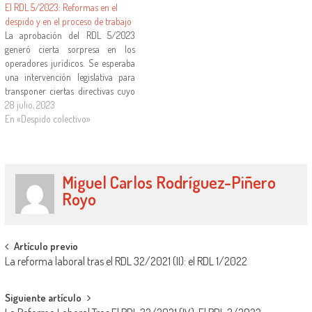
El RDL 5/2023: Reformas en el
figuras afectadas por el RDL
despido y en el proceso de trabajo
32/2021, en este caso en…
La aprobación del RDL 5/2023
generó cierta sorpresa en los
operadores jurídicos. Se esperaba
una intervención legislativa para
transponer ciertas directivas cuyo
plazo se nos había pasado. Pero lo
28 julio, 2023
que tuvimos fue mucho más, una
En «Despido colectivo»
norma de enorme extensión (225
páginas), organizada en de cinco
libros, 226 artículos, cinco
disposiciones…
Miguel Carlos Rodríguez-Piñero
Royo
Artículo previo
La reforma laboral tras el RDL 32/2021 (II): el RDL 1/2022
Siguiente artículo