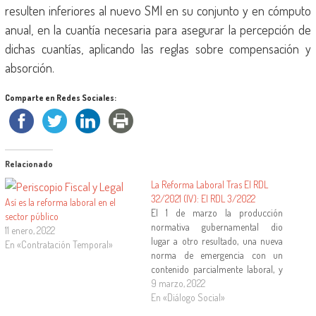
resulten inferiores al nuevo SMI en su conjunto y en cómputo
anual, en la cuantía necesaria para asegurar la percepción de
dichas cuantías, aplicando las reglas sobre compensación y
absorción.
Comparte en Redes Sociales:
Relacionado
La Reforma Laboral Tras El RDL
32/2021 (IV): El RDL 3/2022
Así es la reforma laboral en el
El 1 de marzo la producción
sector público
normativa gubernamental dio
11 enero, 2022
lugar a otro resultado, una nueva
En «Contratación Temporal»
norma de emergencia con un
contenido parcialmente laboral, y
con cuya aprobación se aprovechó
9 marzo, 2022
para continuar con la tarea de
En «Diálogo Social»
completar la ordenación de las