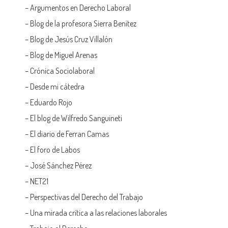
–
Argumentos en Derecho Laboral
–
Blog de la profesora Sierra Benítez
–
Blog de Jesús Cruz Villalón
–
Blog de Miguel Arenas
–
Crónica Sociolaboral
–
Desde mi cátedra
–
Eduardo Rojo
–
El blog de Wilfredo Sanguineti
–
El diario de Ferran Camas
–
El foro de Labos
–
José Sánchez Pérez
–
NET21
–
Perspectivas del Derecho del Trabajo
–
Una mirada crítica a las relaciones laborales