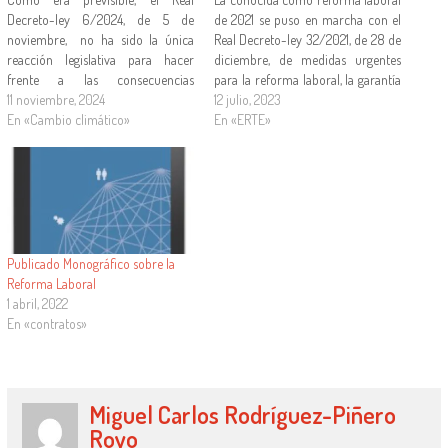
Decreto-ley 6/2024, de 5 de
de 2021 se puso en marcha con el
noviembre, no ha sido la única
Real Decreto-ley 32/2021, de 28 de
reacción legislativa para hacer
diciembre, de medidas urgentes
frente a las consecuencias
para la reforma laboral, la garantía
laborales de la terrible DANA de
11 noviembre, 2024
de la estabilidad en el empleo y la
12 julio, 2023
Valencia. En el BOE de ayer 12 de
En «Cambio climático»
transformación del mercado de
En «ERTE»
noviembre se ha publicado el Real
trabajo, que introdujo cambios
Decreto-ley 7/2024, de 11 de
radicales, tanto por el alcance…
noviembre,…
Publicado Monográfico sobre la
Reforma Laboral
1 abril, 2022
En «contratos»
Miguel Carlos Rodríguez-Piñero
Royo