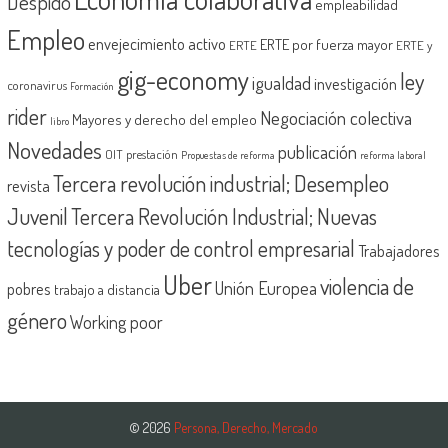
Despido
empleabilidad
Empleo
envejecimiento activo
ERTE por fuerza mayor
ERTE
ERTE y
gig-economy
ley
igualdad
investigación
coronavirus
Formación
rider
Negociación colectiva
Mayores y derecho del empleo
libro
Novedades
publicación
OIT
prestación
Propuestas de reforma
reforma laboral
Tercera revolución industrial; Desempleo
revista
Juvenil
Tercera Revolución Industrial; Nuevas
tecnologías y poder de control empresarial
Trabajadores
Uber
violencia de
Unión Europea
pobres
trabajo a distancia
género
Working poor
© 2026
Persona, Derecho, Mercado