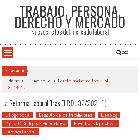
TRABAJO, PERSONA,
DERECHO Y MERCADO
Nuevos retos del mercado laboral
Estás aquí
Home
>
Diálogo Social
>
La reforma laboral tras el RDL
32/2021 (I)
La Reforma Laboral Tras El RDL 32/2021 (I)
Diálogo Social
Estatuto de los Trabajadores
Iuslablog
Miguel C. Rodríguez-Piñero Royo
Novedades legislativas
Reforma Laboral