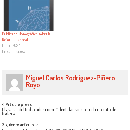
misma y catedrático de Derecho…
páginas), organizada en de cinco
libros, 226 artículos, cinco
disposiciones…
Publicado Monográfico sobre la
Reforma Laboral
1 abril, 2022
En «contratos»
Miguel Carlos Rodríguez-Piñero
Royo
Artículo previo
El avatar del trabajador como “identidad virtual” del contrato de
trabajo
Siguiente artículo