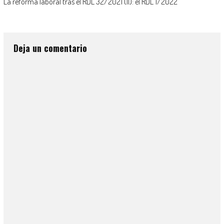
La reforma laboral tras el RDL 32/2021 (II): el RDL 1/2022
Deja un comentario