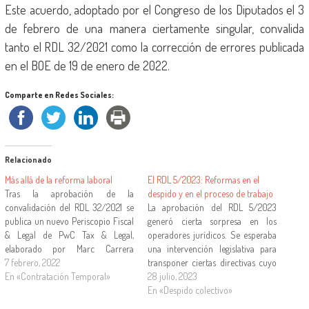
Este acuerdo, adoptado por el Congreso de los Diputados el 3
de febrero de una manera ciertamente singular, convalida
tanto el RDL 32/2021 como la corrección de errores publicada
en el BOE de 19 de enero de 2022.
Comparte en Redes Sociales:
Relacionado
Más allá de la reforma laboral
El RDL 5/2023: Reformas en el
Tras la aprobación de la
despido y en el proceso de trabajo
convalidación del RDL 32/2021 se
La aprobación del RDL 5/2023
publica un nuevo Periscopio Fiscal
generó cierta sorpresa en los
& Legal de PwC Tax & Legal,
operadores jurídicos. Se esperaba
elaborado por Marc Carrera
una intervención legislativa para
Domenech, socio responsable de
7 febrero, 2022
transponer ciertas directivas cuyo
laboral de esta firma de servicios
En «Contratación Temporal»
plazo se nos había pasado. Pero lo
28 julio, 2023
legales, y Miguel Rodríguez-Piñero
que tuvimos fue mucho más, una
En «Despido colectivo»
Royo, senior counsellor de la
norma de enorme extensión (225