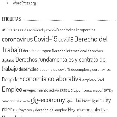
WordPress.org
ETIQUETAS
artículo
contratos temporales
cese de actividad y covid-19
Covid-19
Derecho del
coronavirus
covid19
Trabajo
derecho europeo
Derecho Internacional
derechos
Derechos fundamentales y contrato de
digitales
trabajo
desempleo
desempleo covid 19
desempleo y coronavirus
Economía colaborativa
Despido
empleabilidad
Empleo
envejecimiento activo
ERTE por fuerza mayor
ERTE
ERTE y
gig-economy
ley
igualdad
investigación
coronavirus
Formación
rider
Negociación colectiva
Mayores y derecho del empleo
libro