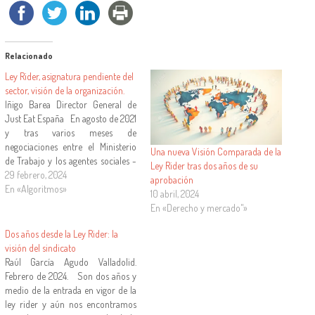
Relacionado
Ley Rider, asignatura pendiente del
sector, visión de la organización.
Iñigo Barea Director General de
Just Eat España En agosto de 2021
y tras varios meses de
negociaciones entre el Ministerio
Una nueva Visión Comparada de la
de Trabajo y los agentes sociales -
Ley Rider tras dos años de su
UGT y CCOO, por el lado de
29 febrero, 2024
aprobación
sindicatos y por parte de los
En «Algoritmos»
10 abril, 2024
empresarios: CEOE y CEPYME, se
En «Derecho y mercado"»
aprobó la Ley…
Dos años desde la Ley Rider: la
visión del sindicato
Raúl García Agudo Valladolid.
Febrero de 2024. Son dos años y
medio de la entrada en vigor de la
ley rider y aún nos encontramos