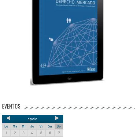
EVENTOS
agosto
Lu
Ma
Mi
Ju
Vi
Sá
Do
1
2
3
4
5
6
7