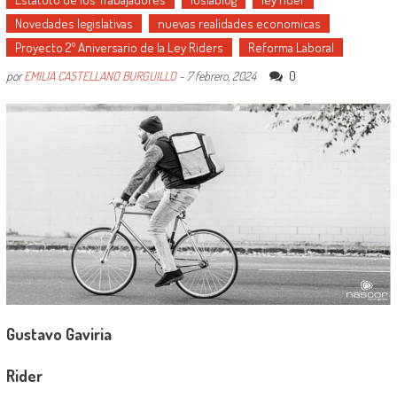
Novedades legislativas
nuevas realidades economicas
Proyecto 2º Aniversario de la Ley Riders
Reforma Laboral
0
por
EMILIA CASTELLANO BURGUILLO
-
7 febrero, 2024
Gustavo Gaviria
Rider