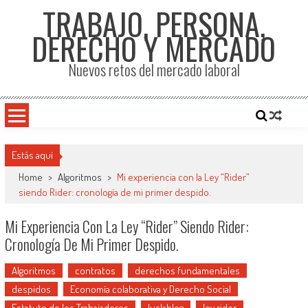
TRABAJO, PERSONA,
DERECHO Y MERCADO
Nuevos retos del mercado laboral
Estás aquí
Home
>
Algoritmos
>
Mi experiencia con la Ley “Rider”
siendo Rider: cronología de mi primer despido.
Mi Experiencia Con La Ley “Rider” Siendo Rider:
Cronología De Mi Primer Despido.
Algoritmos
contratos
derechos fundamentales
despidos
Economía colaborativa y Derecho Social
Estatuto de los Trabajadores
Iuslablog
ley rider