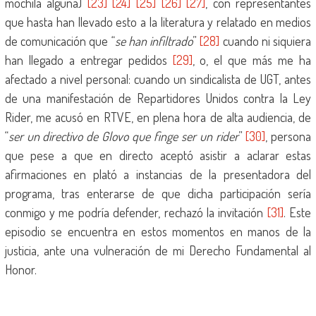
mochila alguna)
[23]
[24]
[25]
[26]
[27]
, con representantes
que hasta han llevado esto a la literatura y relatado en medios
de comunicación que “
se han infiltrado
”
[28]
cuando ni siquiera
han llegado a entregar pedidos
[29]
, o, el que más me ha
afectado a nivel personal: cuando un sindicalista de UGT, antes
de una manifestación de Repartidores Unidos contra la Ley
Rider, me acusó en RTVE, en plena hora de alta audiencia, de
“
ser un directivo de Glovo que finge ser un rider
”
[30]
, persona
que pese a que en directo aceptó asistir a aclarar estas
afirmaciones en plató a instancias de la presentadora del
programa, tras enterarse de que dicha participación sería
conmigo y me podría defender, rechazó la invitación
[31]
. Este
episodio se encuentra en estos momentos en manos de la
justicia, ante una vulneración de mi Derecho Fundamental al
Honor.