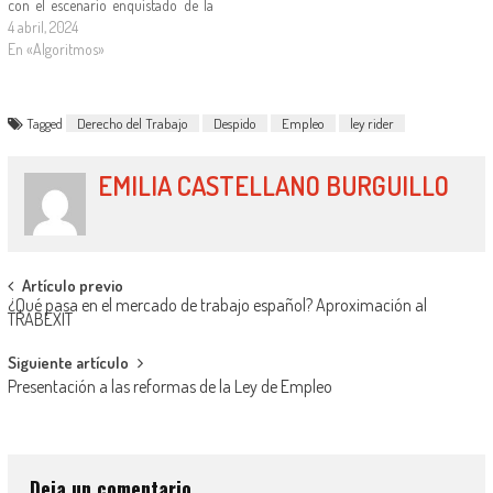
con el escenario enquistado de la
falta de aplicación de la, ya no tan
4 abril, 2024
nueva, normativa laboral por parte
En «Algoritmos»
de algunas de las grandes…
Tagged
Derecho del Trabajo
Despido
Empleo
ley rider
EMILIA CASTELLANO BURGUILLO
Artículo previo
¿Qué pasa en el mercado de trabajo español? Aproximación al
TRABEXIT
Siguiente artículo
Presentación a las reformas de la Ley de Empleo
Deja un comentario