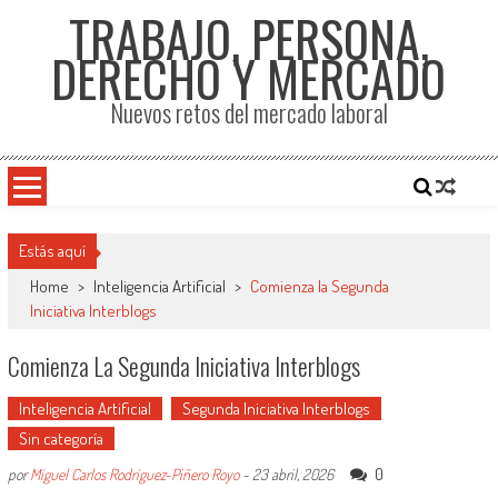
TRABAJO, PERSONA,
DERECHO Y MERCADO
Nuevos retos del mercado laboral
Estás aquí
Home
>
Inteligencia Artificial
>
Comienza la Segunda
Iniciativa Interblogs
Comienza La Segunda Iniciativa Interblogs
Inteligencia Artificial
Segunda Iniciativa Interblogs
Sin categoría
0
por
Miguel Carlos Rodríguez-Piñero Royo
-
23 abril, 2026