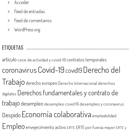
Acceder
Feed de entradas
Feed de comentarios
WordPress.org
ETIQUETAS
artículo
contratos temporales
cese de actividad y covid-19
Covid-19
Derecho del
coronavirus
covid19
Trabajo
derecho europeo
Derecho Internacional
derechos
Derechos fundamentales y contrato de
digitales
trabajo
desempleo
desempleo covid 19
desempleo y coronavirus
Economía colaborativa
Despido
empleabilidad
Empleo
envejecimiento activo
ERTE por fuerza mayor
ERTE
ERTE y