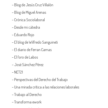
–
Blog de Jesús Cruz Villalón
–
Blog de Miguel Arenas
–
Crónica Sociolaboral
–
Desde mi cátedra
–
Eduardo Rojo
–
El blog de Wilfredo Sanguineti
–
El diario de Ferran Camas
–
El foro de Labos
–
José Sánchez Pérez
–
NET21
–
Perspectivas del Derecho del Trabajo
–
Una mirada crítica a las relaciones laborales
–
Trabajo al Derecho
–
Transforma ework