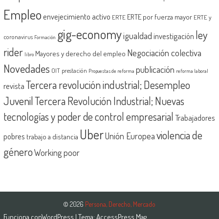
Empleo
envejecimiento activo
ERTE por fuerza mayor
ERTE
ERTE y
gig-economy
ley
igualdad
investigación
coronavirus
Formación
rider
Negociación colectiva
Mayores y derecho del empleo
libro
Novedades
publicación
OIT
prestación
Propuestas de reforma
reforma laboral
Tercera revolución industrial; Desempleo
revista
Juvenil
Tercera Revolución Industrial; Nuevas
tecnologías y poder de control empresarial
Trabajadores
Uber
violencia de
Unión Europea
pobres
trabajo a distancia
género
Working poor
© 2026
Persona, Derecho, Mercado
Funciona con
WordPress
| Tema:
AccessPress Mag