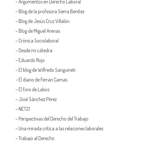
–
Argumentos en Derecho Laboral
–
Blog de la profesora Sierra Benítez
–
Blog de Jesús Cruz Villalón
–
Blog de Miguel Arenas
–
Crónica Sociolaboral
–
Desde mi cátedra
–
Eduardo Rojo
–
El blog de Wilfredo Sanguineti
–
El diario de Ferran Camas
–
El foro de Labos
–
José Sánchez Pérez
–
NET21
–
Perspectivas del Derecho del Trabajo
–
Una mirada crítica a las relaciones laborales
–
Trabajo al Derecho