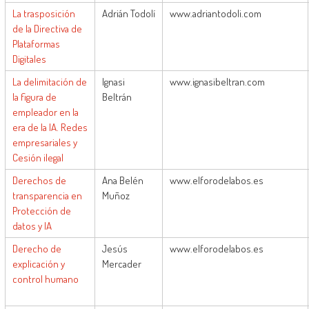
La trasposición
Adrián Todolí
www.adriantodoli.com
de la Directiva de
Plataformas
Digitales
La delimitación de
Ignasi
www.ignasibeltran.com
la figura de
Beltrán
empleador en la
era de la IA. Redes
empresariales y
Cesión ilegal
Derechos de
Ana Belén
www.elforodelabos.es
transparencia en
Muñoz
Protección de
datos y IA
Derecho de
Jesús
www.elforodelabos.es
explicación y
Mercader
control humano