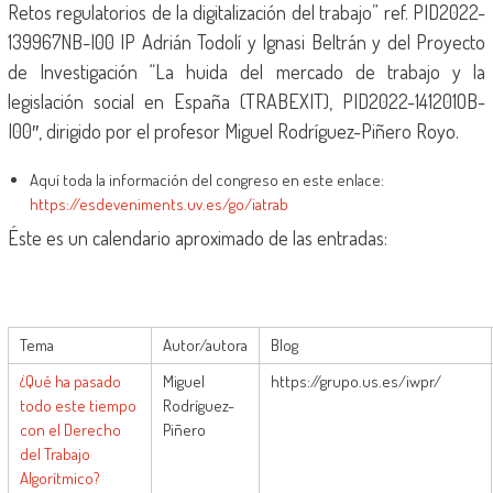
Retos regulatorios de la digitalización del trabajo” ref. PID2022-
139967NB-I00 IP Adrián Todolí y Ignasi Beltrán y del Proyecto
de Investigación “La huida del mercado de trabajo y la
legislación social en España (TRABEXIT), PID2022-141201OB-
I00″, dirigido por el profesor Miguel Rodríguez-Piñero Royo.
Aquí toda la información del congreso en este enlace:
https://esdeveniments.uv.es/go/iatrab
Éste es un calendario aproximado de las entradas:
Tema
Autor/autora
Blog
¿Qué ha pasado
Miguel
https://grupo.us.es/iwpr/
todo este tiempo
Rodríguez-
con el Derecho
Piñero
del Trabajo
Algorítmico?