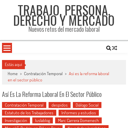
TRABAJO, PERSONA,
DERECHO Y MERCADO
Nuevos retos del mercado laboral
Estás aquí
Home
>
Contratación Temporal
>
Así es la reforma laboral
en el sector público
Así Es La Reforma Laboral En El Sector Público
Contratación Temporal
despidos
Diálogo Social
Estatuto de los Trabajadores
Informes y estudios
Investigación
Iuslablog
Marc Carrera Domenech