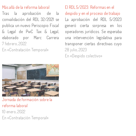
Más allá de la reforma laboral
El RDL 5/2023: Reformas en el
Tras la aprobación de la
despido y en el proceso de trabajo
convalidación del RDL 32/2021 se
La aprobación del RDL 5/2023
publica un nuevo Periscopio Fiscal
generó cierta sorpresa en los
& Legal de PwC Tax & Legal,
operadores jurídicos. Se esperaba
elaborado por Marc Carrera
una intervención legislativa para
Domenech, socio responsable de
7 febrero, 2022
transponer ciertas directivas cuyo
laboral de esta firma de servicios
En «Contratación Temporal»
plazo se nos había pasado. Pero lo
28 julio, 2023
legales, y Miguel Rodríguez-Piñero
que tuvimos fue mucho más, una
En «Despido colectivo»
Royo, senior counsellor de la
norma de enorme extensión (225
misma y catedrático de Derecho…
páginas), organizada en de cinco
libros, 226 artículos, cinco
disposiciones…
Jornada de formación sobre la
reforma laboral
10 enero, 2022
En «Contratación Temporal»