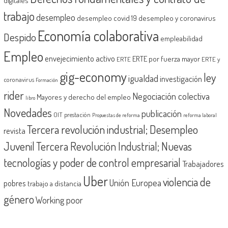
digitales
trabajo
desempleo
desempleo covid 19
desempleo y coronavirus
Economía colaborativa
Despido
empleabilidad
Empleo
envejecimiento activo
ERTE por fuerza mayor
ERTE
ERTE y
gig-economy
ley
igualdad
investigación
coronavirus
Formación
rider
Negociación colectiva
Mayores y derecho del empleo
libro
Novedades
publicación
OIT
prestación
Propuestas de reforma
reforma laboral
Tercera revolución industrial; Desempleo
revista
Juvenil
Tercera Revolución Industrial; Nuevas
tecnologías y poder de control empresarial
Trabajadores
Uber
violencia de
Unión Europea
pobres
trabajo a distancia
género
Working poor