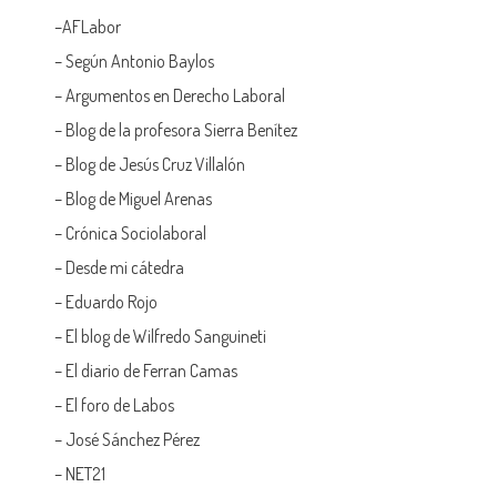
–
AFLabor
– Según Antonio Baylos
–
Argumentos en Derecho Laboral
–
Blog de la profesora Sierra Benítez
–
Blog de Jesús Cruz Villalón
–
Blog de Miguel Arenas
–
Crónica Sociolaboral
–
Desde mi cátedra
–
Eduardo Rojo
–
El blog de Wilfredo Sanguineti
–
El diario de Ferran Camas
–
El foro de Labos
–
José Sánchez Pérez
–
NET21