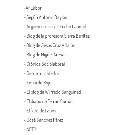
–
AFLabor
– Según Antonio Baylos
–
Argumentos en Derecho Laboral
–
Blog de la profesora Sierra Benítez
–
Blog de Jesús Cruz Villalón
–
Blog de Miguel Arenas
–
Crónica Sociolaboral
–
Desde mi cátedra
–
Eduardo Rojo
–
El blog de Wilfredo Sanguineti
–
El diario de Ferran Camas
–
El foro de Labos
–
José Sánchez Pérez
–
NET21