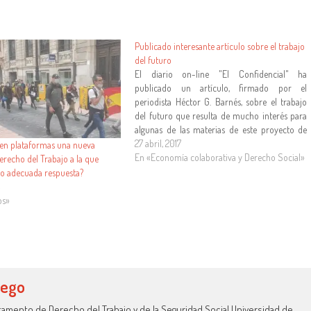
Publicado interesante artículo sobre el trabajo
del futuro
El diario on-line "El Confidencial" ha
publicado un artículo, firmado por el
periodista Héctor G. Barnés, sobre el trabajo
del futuro que resulta de mucho interés para
algunas de las materias de este proyecto de
investigación. El enlace aquí
27 abril, 2017
o en plataformas una nueva
En «Economía colaborativa y Derecho Social»
erecho del Trabajo a la que
o adecuada respuesta?
4
os»
lego
amento de Derecho del Trabajo y de la Seguridad Social Universidad de