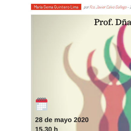
María Gema Quintero Lima
por
Fco. Javier Calvo Gallego
-