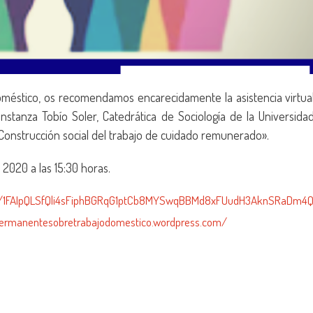
doméstico, os recomendamos encarecidamente la asistencia virtua
onstanza Tobío Soler, Catedrática de Sociología de la Universida
Construcción social del trabajo de cuidado remunerado».
 2020 a las 15:30 horas.
d/e/1FAIpQLSfQli4sFiphBGRqG1ptCb8MYSwqBBMd8xFUudH3AknSRaDm4
opermanentesobretrabajodomestico.wordpress.com/