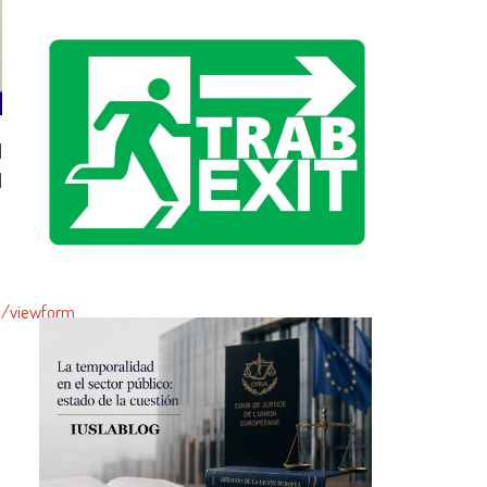
l
d
Q/viewform