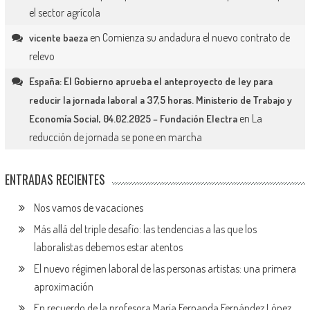
el sector agrícola
en
Comienza su andadura el nuevo contrato de
vicente baeza
relevo
España: El Gobierno aprueba el anteproyecto de ley para
reducir la jornada laboral a 37,5 horas. Ministerio de Trabajo y
en
La
Economía Social, 04.02.2025 – Fundación Electra
reducción de jornada se pone en marcha
ENTRADAS RECIENTES
Nos vamos de vacaciones
Más allá del triple desafío: las tendencias a las que los
laboralistas debemos estar atentos
El nuevo régimen laboral de las personas artistas: una primera
aproximación
En recuerdo de la profesora María Fernanda Fernández López