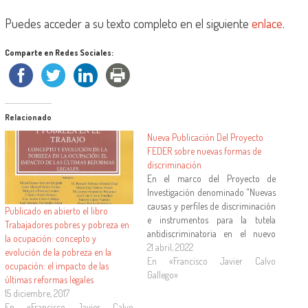
Puedes acceder a su texto completo en el siguiente
enlace
.
Comparte en Redes Sociales:
Relacionado
Nueva Publicación Del Proyecto
FEDER sobre nuevas formas de
discriminación
En el marco del Proyecto de
Investigación denominado "Nuevas
causas y perfiles de discriminación
Publicado en abierto el libro
e instrumentos para la tutela
Trabajadores pobres y pobreza en
antidiscriminatoria en el nuevo
la ocupación: concepto y
contexto tecnológico y social"
21 abril, 2022
evolución de la pobreza en la
(US-1264479), ha sido publicada la
En «Francisco Javier Calvo
ocupación: el impacto de las
monografía «Realidad Social y
Gallego»
últimas reformas legales
Discriminación. Estudios sobre
15 diciembre, 2017
diversidad e inclusión social», de la
En «Francisco Javier Calvo