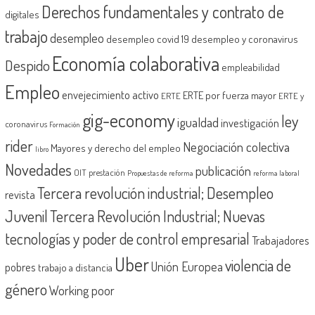
Derechos fundamentales y contrato de
digitales
trabajo
desempleo
desempleo covid 19
desempleo y coronavirus
Economía colaborativa
Despido
empleabilidad
Empleo
envejecimiento activo
ERTE por fuerza mayor
ERTE
ERTE y
gig-economy
ley
igualdad
investigación
coronavirus
Formación
rider
Negociación colectiva
Mayores y derecho del empleo
libro
Novedades
publicación
OIT
prestación
Propuestas de reforma
reforma laboral
Tercera revolución industrial; Desempleo
revista
Juvenil
Tercera Revolución Industrial; Nuevas
tecnologías y poder de control empresarial
Trabajadores
Uber
violencia de
Unión Europea
pobres
trabajo a distancia
género
Working poor