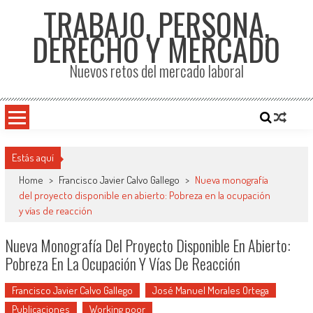
TRABAJO, PERSONA,
DERECHO Y MERCADO
Nuevos retos del mercado laboral
Estás aquí
Home
>
Francisco Javier Calvo Gallego
>
Nueva monografía
del proyecto disponible en abierto: Pobreza en la ocupación
y vías de reacción
Nueva Monografía Del Proyecto Disponible En Abierto:
Pobreza En La Ocupación Y Vías De Reacción
Francisco Javier Calvo Gallego
José Manuel Morales Ortega
Publicaciones
Working poor