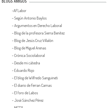
BLOGS AMIGOS
–
AFLabor
– Según Antonio Baylos
–
Argumentos en Derecho Laboral
–
Blog de la profesora Sierra Benítez
–
Blog de Jesús Cruz Villalón
–
Blog de Miguel Arenas
–
Crónica Sociolaboral
–
Desde mi cátedra
–
Eduardo Rojo
–
El blog de Wilfredo Sanguineti
–
El diario de Ferran Camas
–
El foro de Labos
–
José Sánchez Pérez
–
NET21