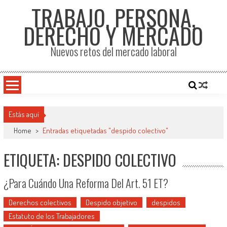
TRABAJO, PERSONA,
DERECHO Y MERCADO
Nuevos retos del mercado laboral
Estás aquí
Home
>
Entradas etiquetadas "despido colectivo"
ETIQUETA: DESPIDO COLECTIVO
¿Para Cuándo Una Reforma Del Art. 51 ET?
Derechos colectivos
Despido objetivo
despidos
Estatuto de los Trabajadores