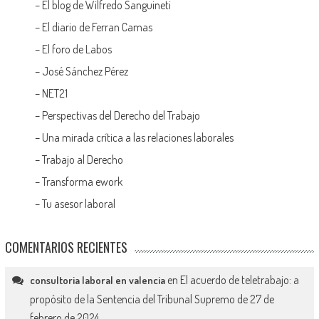
–
El blog de Wilfredo Sanguineti
–
El diario de Ferran Camas
–
El foro de Labos
–
José Sánchez Pérez
–
NET21
–
Perspectivas del Derecho del Trabajo
–
Una mirada crítica a las relaciones laborales
–
Trabajo al Derecho
–
Transforma ework
–
Tu asesor laboral
COMENTARIOS RECIENTES
en
El acuerdo de teletrabajo: a
consultoria laboral en valencia
propósito de la Sentencia del Tribunal Supremo de 27 de
febrero de 2024