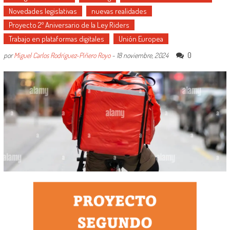
Novedades legislativas
nuevas realidades
Proyecto 2º Aniversario de la Ley Riders
Trabajo en plataformas digitales
Unión Europea
0
por
Miguel Carlos Rodríguez-Piñero Royo
-
18 noviembre, 2024