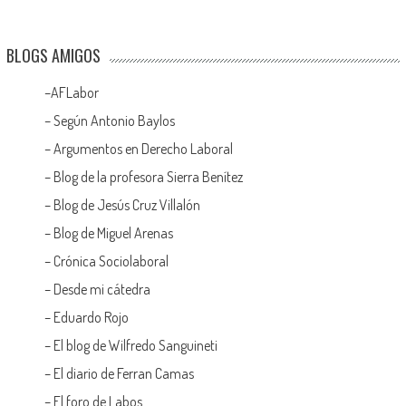
BLOGS AMIGOS
–
AFLabor
– Según Antonio Baylos
–
Argumentos en Derecho Laboral
–
Blog de la profesora Sierra Benítez
–
Blog de Jesús Cruz Villalón
–
Blog de Miguel Arenas
–
Crónica Sociolaboral
–
Desde mi cátedra
–
Eduardo Rojo
–
El blog de Wilfredo Sanguineti
–
El diario de Ferran Camas
–
El foro de Labos