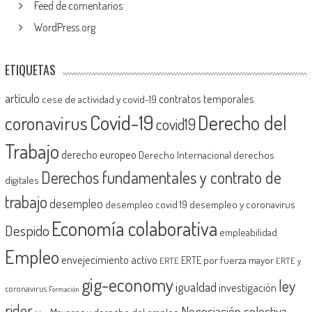
Feed de comentarios
WordPress.org
ETIQUETAS
artículo
contratos temporales
cese de actividad y covid-19
Covid-19
Derecho del
coronavirus
covid19
Trabajo
derecho europeo
Derecho Internacional
derechos
Derechos fundamentales y contrato de
digitales
trabajo
desempleo
desempleo covid 19
desempleo y coronavirus
Economía colaborativa
Despido
empleabilidad
Empleo
envejecimiento activo
ERTE por fuerza mayor
ERTE
ERTE y
gig-economy
ley
igualdad
investigación
coronavirus
Formación
rider
Negociación colectiva