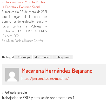
Protección Social Y Lucha Contra
en https://editorialbomarzo.es/
La Pobreza Y Exclusión Social
El martes día 26 de enero de 2021
tendrá lugar el II ciclo de
Seminarios de Protección Social y
lucha contra la Pobreza y
Exclusión "LAS PRESTACIONES
NO CONTRIBUTIVAS DE LA
19 enero, 2021
SEGURIDAD SOCIAL" El programa
En «Juan Carlos Álvarez Cortés»
es el siguiente: LAS PENSIONES NO
CONTRIBUTIVAS DE LA
SEGURIDAD SOCIAL: Hora: 17:00
Tagged
31 de mayo
dia mundial
tabaquismo
D. Miguel…
Macarena Hernández Bejarano
https://personal.us.es/macaher/
Artículo previo
Trabajador en ERTE y prestación por desempleo[1]