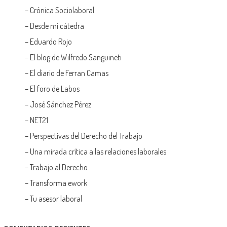
–
Crónica Sociolaboral
–
Desde mi cátedra
–
Eduardo Rojo
–
El blog de Wilfredo Sanguineti
–
El diario de Ferran Camas
–
El foro de Labos
–
José Sánchez Pérez
–
NET21
–
Perspectivas del Derecho del Trabajo
–
Una mirada crítica a las relaciones laborales
–
Trabajo al Derecho
–
Transforma ework
–
Tu asesor laboral