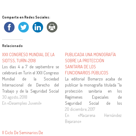
Comparte en Redes Sociales:
Relacionado
XXII CONGRESO MUNDIAL DE LA
PUBLICADA UNA MONOGRAFÍA
SIDTSS, TURÍN-2018
SOBRE LA PROTECCIÓN
Los días 4 a 7 de septiembre se
SANITARIA DE LOS
celebrará en Turín el XXII Congreso
FUNCIONARIOS PÚBLICOS
Mundial de la Sociedad
La editorial Bomarzo acaba de
Internacional de Derecho del
publicar la monografía titulada "la
Trabajo y de la Seguridad Social
protección sanitaria en los
(SIDTSS) sobre las
30 agosto, 2018
Regímenes Especiales de
“Transformaciones del trabajo:
En «Desempleo Juvenil»
Seguridad Social de los
retos para los sistemas nacionales
funcionarios públicos" cuya autora
20 diciembre, 2017
de derecho del trabajo y de la
es la profesora Macarena
En «Macarena Hernández
seguridad social”. Un enlace a la…
Hernández Bejarano, miembro de
Bejarano»
nuestro proyecto de investigación.
II Ciclo De Seminarios De
Enlace a la editorial