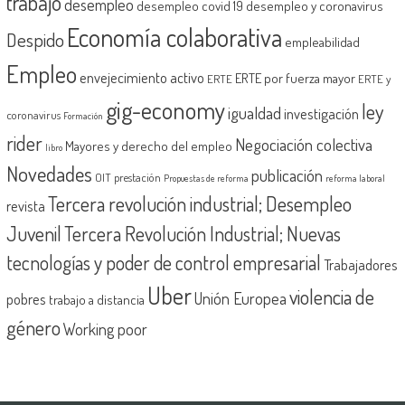
trabajo
desempleo
desempleo covid 19
desempleo y coronavirus
Economía colaborativa
Despido
empleabilidad
Empleo
envejecimiento activo
ERTE por fuerza mayor
ERTE
ERTE y
gig-economy
ley
igualdad
investigación
coronavirus
Formación
rider
Negociación colectiva
Mayores y derecho del empleo
libro
Novedades
publicación
OIT
prestación
Propuestas de reforma
reforma laboral
Tercera revolución industrial; Desempleo
revista
Juvenil
Tercera Revolución Industrial; Nuevas
tecnologías y poder de control empresarial
Trabajadores
Uber
violencia de
Unión Europea
pobres
trabajo a distancia
género
Working poor