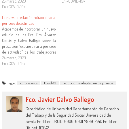
25 marzo, 2020
En «COVID-19»
En «COVID-19»
La nueva prestación extraordinaria
por cese de actividad
Acabamos de incorporar un nuevo
estudio de los Prs. Drs. Álvarez
Cortés y Calvo Gallego sobre la
prestación “extraordinaria por cese
de actividad” de los trabajadores
autónomo durante el Estado de
24 marzo, 2020
alarma". Puedes acceder al mismo
En «COVID-19»
a través de este enlace:
https://bit.ly/3dpEdwG Os
rogamos que disculpéis las
Tagged
coronavirus
Covid-19
reducción y adaptación de jornada
inevitables erratas y…
Fco. Javier Calvo Gallego
Catedrático de Universidad Departamento de Derecho
del Trabajo y de la Seguridad Social Universidad de
Sevilla Perfil en ORCID: 0000-0001-7999-2740 Perfil en
Dialnet: 101042