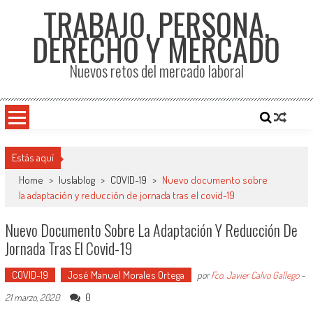
TRABAJO, PERSONA,
DERECHO Y MERCADO
Nuevos retos del mercado laboral
Estás aquí
Home
>
Iuslablog
>
COVID-19
>
Nuevo documento sobre
la adaptación y reducción de jornada tras el covid-19
Nuevo Documento Sobre La Adaptación Y Reducción De
Jornada Tras El Covid-19
COVID-19
José Manuel Morales Ortega
por
Fco. Javier Calvo Gallego
-
0
21 marzo, 2020