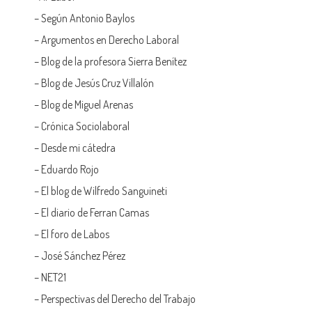
– Según Antonio Baylos
–
Argumentos en Derecho Laboral
–
Blog de la profesora Sierra Benítez
–
Blog de Jesús Cruz Villalón
–
Blog de Miguel Arenas
–
Crónica Sociolaboral
–
Desde mi cátedra
–
Eduardo Rojo
–
El blog de Wilfredo Sanguineti
–
El diario de Ferran Camas
–
El foro de Labos
–
José Sánchez Pérez
–
NET21
–
Perspectivas del Derecho del Trabajo