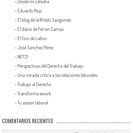
–
Desde mi cátedra
–
Eduardo Rojo
–
El blog de Wilfredo Sanguineti
–
El diario de Ferran Camas
–
El foro de Labos
–
José Sánchez Pérez
–
NET21
–
Perspectivas del Derecho del Trabajo
–
Una mirada crítica a las relaciones laborales
–
Trabajo al Derecho
–
Transforma ework
–
Tu asesor laboral
COMENTARIOS RECIENTES