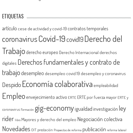
ETIQUETAS
artículo
contratos temporales
cese de actividad y covid-19
Covid-19
Derecho del
coronavirus
covid19
Trabajo
derecho europeo
Derecho Internacional
derechos
Derechos fundamentales y contrato de
digitales
trabajo
desempleo
desempleo covid 19
desempleo y coronavirus
Economía colaborativa
Despido
empleabilidad
Empleo
envejecimiento activo
ERTE por fuerza mayor
ERTE
ERTE y
gig-economy
ley
igualdad
investigación
coronavirus
Formación
rider
Negociación colectiva
Mayores y derecho del empleo
libro
Novedades
publicación
OIT
prestación
Propuestas de reforma
reforma laboral