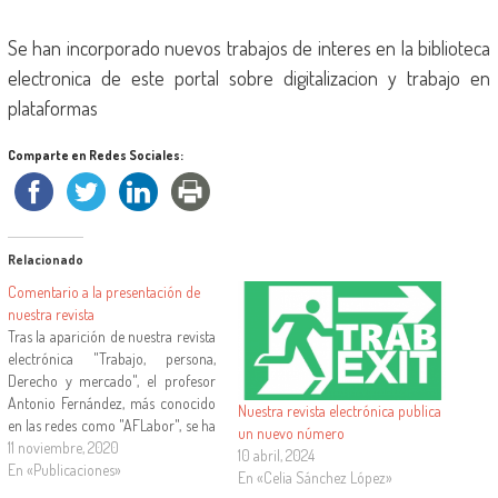
Se han incorporado nuevos trabajos de interes en la biblioteca
electronica de este portal sobre digitalizacion y trabajo en
plataformas
Comparte en Redes Sociales:
Relacionado
Comentario a la presentación de
nuestra revista
Tras la aparición de nuestra revista
electrónica "Trabajo, persona,
Derecho y mercado", el profesor
Antonio Fernández, más conocido
Nuestra revista electrónica publica
en las redes como "AFLabor", se ha
un nuevo número
hecho eco de esta novedad en una
11 noviembre, 2020
10 abril, 2024
entrada en su blog "AFLabor"
En «Publicaciones»
En «Celia Sánchez López»
titulada "2020: el auge de las