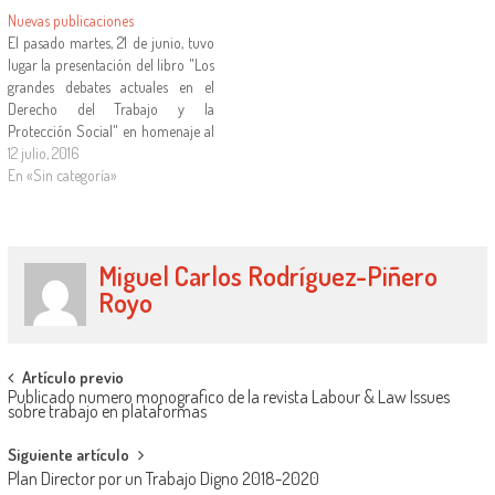
revistas iuslaboralistas en acceso
Nuevas publicaciones
abierto". En éste…
El pasado martes, 21 de junio, tuvo
lugar la presentación del libro "Los
grandes debates actuales en el
Derecho del Trabajo y la
Protección Social" en homenaje al
Profesor Dr. Manuel Ramón
12 julio, 2016
Alarcón Caracuel
En «Sin categoría»
Miguel Carlos Rodríguez-Piñero
Royo
Artículo previo
Publicado numero monografico de la revista Labour & Law Issues
sobre trabajo en plataformas
Siguiente artículo
Plan Director por un Trabajo Digno 2018-2020