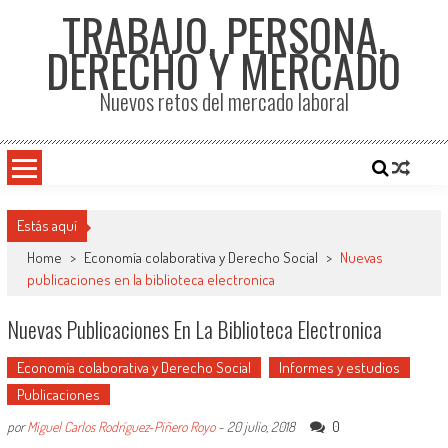
TRABAJO, PERSONA,
DERECHO Y MERCADO
Nuevos retos del mercado laboral
Estás aquí
Home
>
Economía colaborativa y Derecho Social
>
Nuevas
publicaciones en la biblioteca electronica
Nuevas Publicaciones En La Biblioteca Electronica
Economía colaborativa y Derecho Social
Informes y estudios
Publicaciones
0
por
Miguel Carlos Rodríguez-Piñero Royo
-
20 julio, 2018