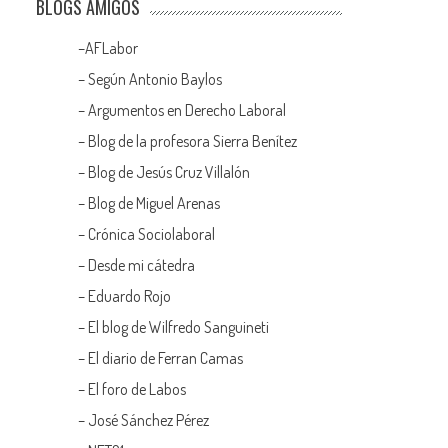
BLOGS AMIGOS
–
AFLabor
– Según Antonio Baylos
–
Argumentos en Derecho Laboral
–
Blog de la profesora Sierra Benítez
–
Blog de Jesús Cruz Villalón
–
Blog de Miguel Arenas
–
Crónica Sociolaboral
–
Desde mi cátedra
–
Eduardo Rojo
–
El blog de Wilfredo Sanguineti
–
El diario de Ferran Camas
–
El foro de Labos
–
José Sánchez Pérez