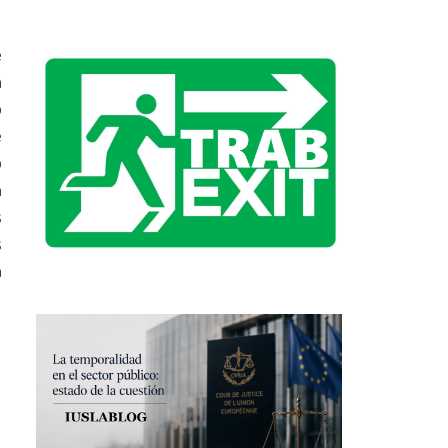
e
a
o
e
o
n
s
s
n