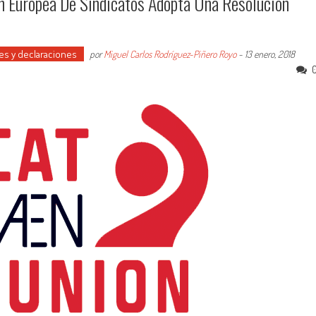
ón Europea De Sindicatos Adopta Una Resolución
es y declaraciones
por
Miguel Carlos Rodríguez-Piñero Royo
-
13 enero, 2018