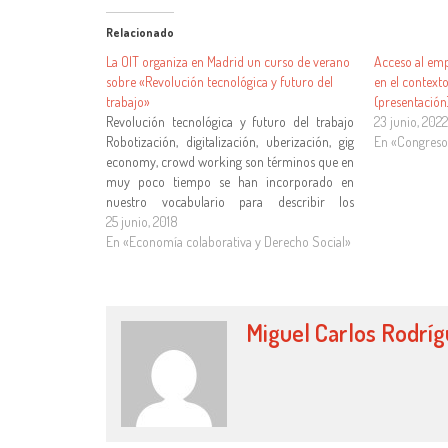
Relacionado
La OIT organiza en Madrid un curso de verano
Acceso al emp
sobre «Revolución tecnológica y futuro del
en el contexto
trabajo»
(presentación
Revolución tecnológica y futuro del trabajo
23 junio, 202
Robotización, digitalización, uberización, gig
En «Congreso 
economy, crowd working son términos que en
muy poco tiempo se han incorporado en
nuestro vocabulario para describir los
cambios vertiginosos que se están
25 junio, 2018
produciendo en el mundo del trabajo y en
En «Economía colaborativa y Derecho Social»
todas las economías, desde las más
industrializadas a…
Miguel Carlos Rodrí