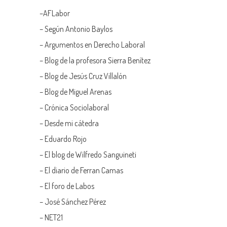
–
AFLabor
– Según Antonio Baylos
–
Argumentos en Derecho Laboral
–
Blog de la profesora Sierra Benítez
–
Blog de Jesús Cruz Villalón
–
Blog de Miguel Arenas
–
Crónica Sociolaboral
–
Desde mi cátedra
–
Eduardo Rojo
–
El blog de Wilfredo Sanguineti
–
El diario de Ferran Camas
–
El foro de Labos
–
José Sánchez Pérez
–
NET21