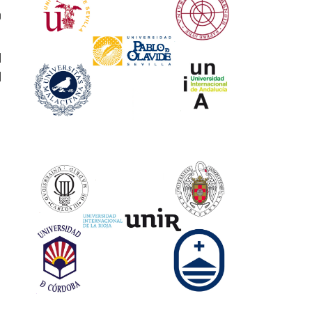
0
l
l