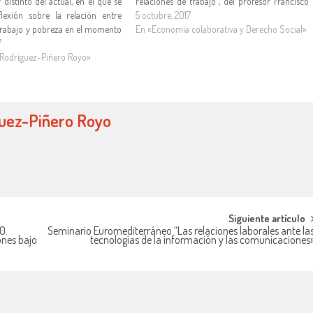
distinto del actual, en el que se
relaciones de trabajo", del profesor Francisco
lexión sobre la relación entre
Trillo Párraga de la Universidad de Castilla-La
5 octubre, 2017
Trabajo y pobreza en el momento
Mancha. Es un artículo publicado
En «Economía colaborativa y Derecho Social»
to de la disciplina. Tiene su
7
originalmente en la…
intervención de su autor…
 Rodríguez-Piñero Royo»
guez-Piñero Royo
Siguiente artículo
0.
Seminario Euromediterráneo “Las relaciones laborales ante la
ones bajo
tecnologías de la información y las comunicaciones