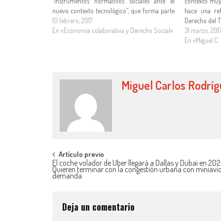
“Instrumentos normativos sociales ante el
contexto muy 
nuevo contexto tecnológico”, que forma parte
hace una ref
de este proyecto coordinado, acaba de
10 febrero, 2017
Derecho del 
publicar un artículo con resultados científicos
En «Economía colaborativa y Derecho Social»
de nacimien
31 marzo, 201
del mismo. Se trata del articulo "El apoyo
origen en la 
En «Miguel C.
europeo al modelo de economía colaborativa:
…
Miguel Carlos Rodrí
Artículo previo
El coche volador de Uber llegará a Dallas y Dubai en 202
Quieren terminar con la congestión urbana con miniavi
demanda
Deja un comentario