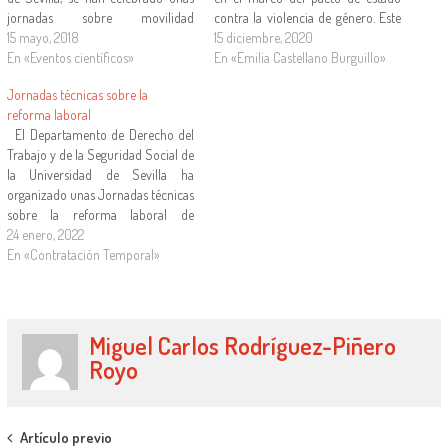
jornadas sobre movilidad
contra la violencia de género. Este
internacional de trabajadores con
15 mayo, 2018
Pacto incluía una convocatoria de
15 diciembre, 2020
participación de un investigador de
En «Eventos científicos»
proyectos de investigación, uno de
En «Emilia Castellano Burguillo»
nuestro proyecto PROGRAMA
los cuales fue concedido a la
Jornadas técnicas sobre la
DE LA JORNADA EMPRESARIAL
Universidad Internacional de
reforma laboral
EXTERNALIZACIÓN Y
Andalucía (UNIA). Se…
El Departamento de Derecho del
DESPLAZAMIENTO DE…
Trabajo y de la Seguridad Social de
la Universidad de Sevilla ha
organizado unas Jornadas técnicas
sobre la reforma laboral de
diciembre de 2021, dirigidas a
24 enero, 2022
profesionales de todo tipo
En «Contratación Temporal»
especialistas en la materia y a
alumnos de posgrado. Las
Jornadas tendrán lugar en…
Miguel Carlos Rodríguez-Piñero
Royo
Artículo previo