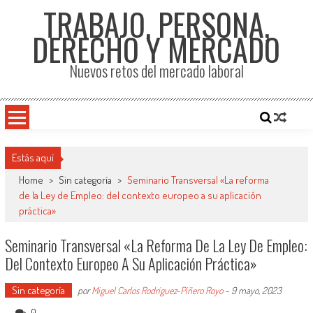
TRABAJO, PERSONA,
DERECHO Y MERCADO
Nuevos retos del mercado laboral
Estás aquí
Home
>
Sin categoría
>
Seminario Transversal «La reforma
de la Ley de Empleo: del contexto europeo a su aplicación
práctica»
Seminario Transversal «La Reforma De La Ley De Empleo:
Del Contexto Europeo A Su Aplicación Práctica»
Sin categoría
por
Miguel Carlos Rodríguez-Piñero Royo
-
9 mayo, 2023
0