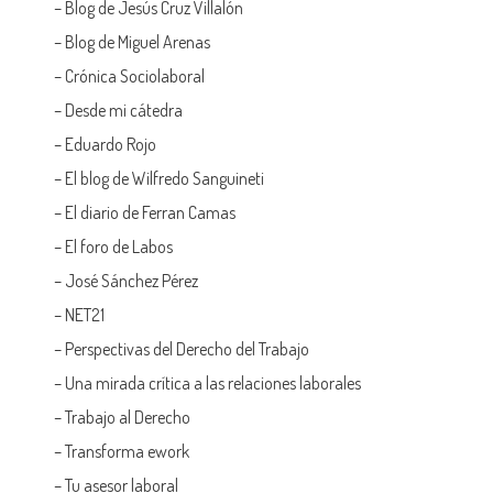
–
Blog de Jesús Cruz Villalón
–
Blog de Miguel Arenas
–
Crónica Sociolaboral
–
Desde mi cátedra
–
Eduardo Rojo
–
El blog de Wilfredo Sanguineti
–
El diario de Ferran Camas
–
El foro de Labos
–
José Sánchez Pérez
–
NET21
–
Perspectivas del Derecho del Trabajo
–
Una mirada crítica a las relaciones laborales
–
Trabajo al Derecho
–
Transforma ework
–
Tu asesor laboral