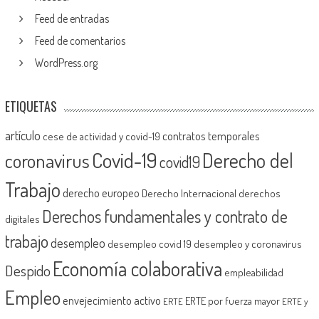
Feed de entradas
Feed de comentarios
WordPress.org
ETIQUETAS
artículo
contratos temporales
cese de actividad y covid-19
Covid-19
Derecho del
coronavirus
covid19
Trabajo
derecho europeo
Derecho Internacional
derechos
Derechos fundamentales y contrato de
digitales
trabajo
desempleo
desempleo covid 19
desempleo y coronavirus
Economía colaborativa
Despido
empleabilidad
Empleo
envejecimiento activo
ERTE por fuerza mayor
ERTE
ERTE y