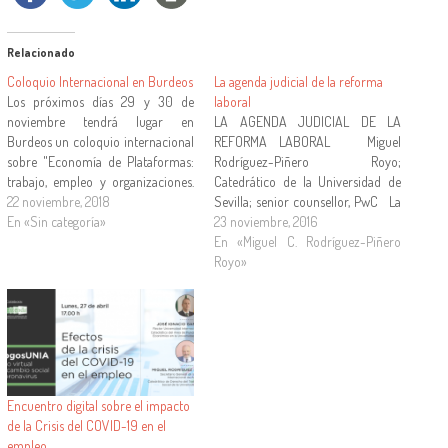
Relacionado
Coloquio Internacional en Burdeos
La agenda judicial de la reforma
Los próximos días 29 y 30 de
laboral
noviembre tendrá lugar en
LA AGENDA JUDICIAL DE LA
Burdeos un coloquio internacional
REFORMA LABORAL Miguel
sobre "Economía de Plataformas:
Rodríguez-Piñero Royo;
trabajo, empleo y organizaciones.
Catedrático de la Universidad de
Perspectivas jurídicas y
22 noviembre, 2018
Sevilla; senior counsellor, PwC La
aproximación comparada",
En «Sin categoría»
reciente sentencia del Tribunal
23 noviembre, 2016
organizado por la Universidad de
Supremo sobre la ultraactividad
En «Miguel C. Rodríguez-Piñero
Burdeos y el Polo Jurídico y
de los convenios ha tenido como
Royo»
Judicial de esta ciudad. En él
efecto llamar la atención no sólo
participarán expertos de distintos
sobre este aspecto del Derecho del
países,…
Trabajo post-reforma,…
Encuentro digital sobre el impacto
de la Crisis del COVID-19 en el
empleo