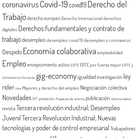
Covid-19
Derecho del
coronavirus
covid19
Trabajo
derecho europeo
Derecho Internacional
derechos
Derechos fundamentales y contrato de
digitales
trabajo
desempleo
desempleo covid 19
desempleo y coronavirus
Economía colaborativa
Despido
empleabilidad
Empleo
envejecimiento activo
ERTE por fuerza mayor
ERTE
ERTE y
gig-economy
ley
igualdad
investigación
coronavirus
Formación
rider
Negociación colectiva
Mayores y derecho del empleo
libro
Novedades
publicación
OIT
prestación
Propuestas de reforma
reforma laboral
Tercera revolución industrial; Desempleo
revista
Juvenil
Tercera Revolución Industrial; Nuevas
tecnologías y poder de control empresarial
Trabajadores