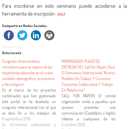
Para inscribirse en este seminario puede accederse a la
herramienta de inscripción
aquí
Comparte en Redes Sociales:
Relacionado
Congreso «Instrumentos
PRORROGADO PLAZO DE
normativos para la mejora de las
ENTREGA DEL Call For Papers Para
trayectorias laborales en el nuevo
El Seminario Internacional ‘Nuevos
contexto demográfico, económico
Modelos De Trabajo Y Consumo:
y tecnológico»
Economía Colaborativa Y Trabajo
En el marco de los proyectos
En Plataforma”
combinados que han gestionado
CALL FOR PAPERS El comité
este portal se ha diseñado un
organizador invita a aquellos que
congreso internacional con el que
quieran presentar una
se dará fin a los trabajos de
comunicación (Castellano o Inglés)
investigación y se presentarán sus
11 septiembre, 2018
relativa a cualquiera de las
resultados. Bajo el título de
En «Economía colaborativa y
materias relacionadas con el
2 octubre, 2018