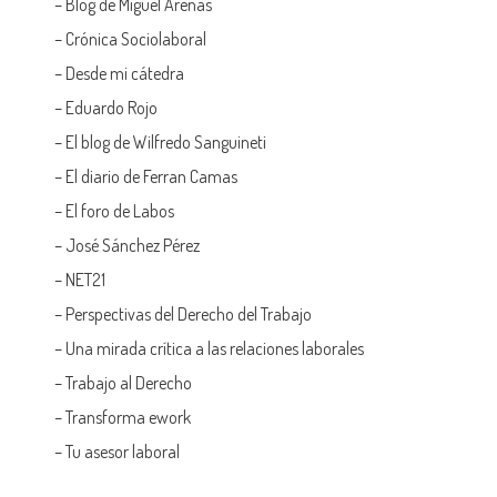
–
Blog de Miguel Arenas
–
Crónica Sociolaboral
–
Desde mi cátedra
–
Eduardo Rojo
–
El blog de Wilfredo Sanguineti
–
El diario de Ferran Camas
–
El foro de Labos
–
José Sánchez Pérez
–
NET21
–
Perspectivas del Derecho del Trabajo
–
Una mirada crítica a las relaciones laborales
–
Trabajo al Derecho
–
Transforma ework
–
Tu asesor laboral