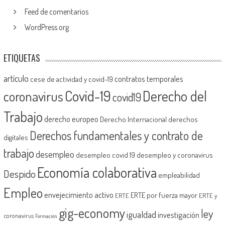
Feed de comentarios
WordPress.org
ETIQUETAS
artículo
contratos temporales
cese de actividad y covid-19
Covid-19
Derecho del
coronavirus
covid19
Trabajo
derecho europeo
Derecho Internacional
derechos
Derechos fundamentales y contrato de
digitales
trabajo
desempleo
desempleo covid 19
desempleo y coronavirus
Economía colaborativa
Despido
empleabilidad
Empleo
envejecimiento activo
ERTE por fuerza mayor
ERTE
ERTE y
gig-economy
ley
igualdad
investigación
coronavirus
Formación