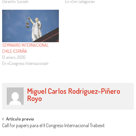
"Instrumentos normativos para la
Derecho Social»
Congreso a enviar, antes del 18 de
En «Sin categoría»
mejora de las trayectorias
octubre, un abstract (200 palabras
laborales en el nuevo…
aproximadamente) junto con el
trabajo definitivo, o en su defecto,
con un…
SEMINARIO INTERNACIONAL
CHILE-ESPAÑA
13 enero, 2026
En «Congreso Internacional»
Miguel Carlos Rodríguez-Piñero
Royo
Artículo previo
Call for papers para el II Congreso Internacional Trabexit