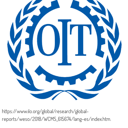
https://www.ilo.org/global/research/global-
reports/weso/2018/WCMS_615674/lang–es/index.htm.