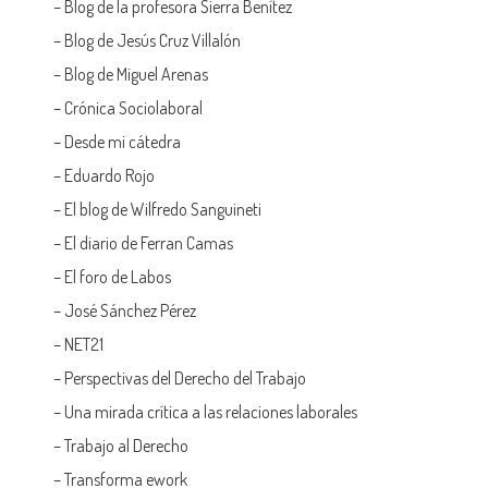
–
Blog de la profesora Sierra Benítez
–
Blog de Jesús Cruz Villalón
–
Blog de Miguel Arenas
–
Crónica Sociolaboral
–
Desde mi cátedra
–
Eduardo Rojo
–
El blog de Wilfredo Sanguineti
–
El diario de Ferran Camas
–
El foro de Labos
–
José Sánchez Pérez
–
NET21
–
Perspectivas del Derecho del Trabajo
–
Una mirada crítica a las relaciones laborales
–
Trabajo al Derecho
–
Transforma ework