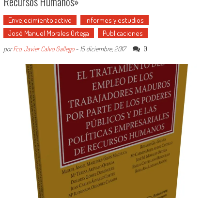
Recursos Humanos»
Envejecimiento activo
Informes y estudios
José Manuel Morales Ortega
Publicaciones
0
por
Fco. Javier Calvo Gallego
-
15 diciembre, 2017