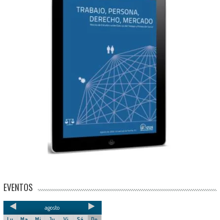
EVENTOS
agosto
Lu
Ma
Mi
Ju
Vi
Sá
Do