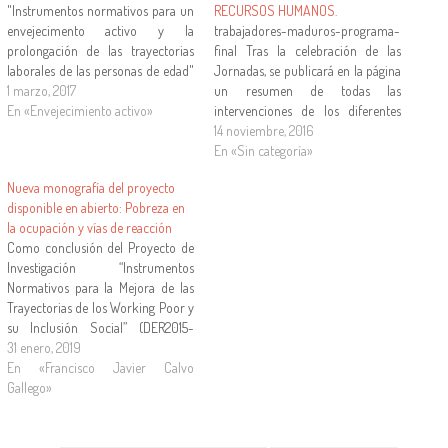
"Instrumentos normativos para un
RECURSOS HUMANOS.
envejecimento activo y la
trabajadores-maduros-programa-
prolongación de las trayectorias
final Tras la celebración de las
laborales de las personas de edad"
Jornadas, se publicará en la página
(DER 2015-6370-C3-2-R) han
1 marzo, 2017
un resumen de todas las
publicado una monografía que
En «Envejecimiento activo»
intervenciones de los diferentes
recoge los resultados científicos de
ponentes.
14 noviembre, 2016
su actividad. Se trata del volumen
En «Sin categoría»
coordinado por el Dr. José Manuel
Nueva monografía del proyecto
Morales Ortega con el…
disponible en abierto: Pobreza en
la ocupación y vías de reacción
Como conclusión del Proyecto de
Investigación “Instrumentos
Normativos para la Mejora de las
Trayectorias de los Working Poor y
su Inclusión Social” (DER2015-
63701-C3-1-R) financiado por el
31 enero, 2019
Ministerio de Economía y
En «Francisco Javier Calvo
Competitividad y el Fondo Europeo
Gallego»
de Desarrollo Regional, acaba de
ser publicado por la editorial
Laborum la monografía "Pobreza