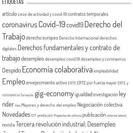
ETIQUETAS
artículo
contratos temporales
cese de actividad y covid-19
Covid-19
Derecho del
coronavirus
covid19
Trabajo
derecho europeo
Derecho Internacional
derechos
Derechos fundamentales y contrato de
digitales
trabajo
desempleo
desempleo covid 19
desempleo y coronavirus
Economía colaborativa
Despido
empleabilidad
Empleo
envejecimiento activo
ERTE por fuerza mayor
ERTE
ERTE y
gig-economy
ley
igualdad
investigación
coronavirus
Formación
rider
Negociación colectiva
Mayores y derecho del empleo
libro
Novedades
publicación
OIT
prestación
Propuestas de reforma
reforma laboral
Tercera revolución industrial; Desempleo
revista