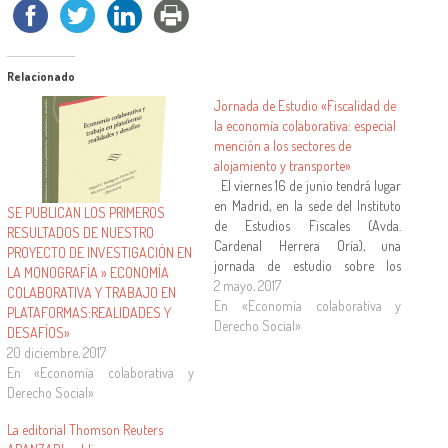
Relacionado
Jornada de Estudio «Fiscalidad de
la economía colaborativa: especial
mención a los sectores de
alojamiento y transporte»
El viernes 16 de junio tendrá lugar
en Madrid, en la sede del Instituto
SE PUBLICAN LOS PRIMEROS
de Estudios Fiscales (Avda.
RESULTADOS DE NUESTRO
Cardenal Herrera Oría), una
PROYECTO DE INVESTIGACIÓN EN
jornada de estudio sobre los
LA MONOGRAFÍA » ECONOMÍA
aspectos fiscales de la economía
2 mayo, 2017
COLABORATIVA Y TRABAJO EN
colaborativa titulada "Fiscalidad de
En «Economía colaborativa y
PLATAFORMAS:REALIDADES Y
la economía colaborativa: especial
Derecho Social»
DESAFÍOS»
mención a los sectores de
20 diciembre, 2017
alojamiento y transporte". Esta…
En «Economía colaborativa y
Derecho Social»
La editorial Thomson Reuters