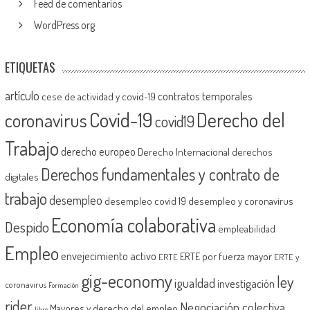
Feed de comentarios
WordPress.org
ETIQUETAS
artículo
contratos temporales
cese de actividad y covid-19
Covid-19
Derecho del
coronavirus
covid19
Trabajo
derecho europeo
Derecho Internacional
derechos
Derechos fundamentales y contrato de
digitales
trabajo
desempleo
desempleo covid 19
desempleo y coronavirus
Economía colaborativa
Despido
empleabilidad
Empleo
envejecimiento activo
ERTE por fuerza mayor
ERTE
ERTE y
gig-economy
ley
igualdad
investigación
coronavirus
Formación
rider
Negociación colectiva
Mayores y derecho del empleo
libro