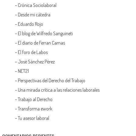
–
Crónica Sociolaboral
–
Desde mi cátedra
–
Eduardo Rojo
–
El blog de Wilfredo Sanguineti
–
El diario de Ferran Camas
–
El foro de Labos
–
José Sánchez Pérez
–
NET21
–
Perspectivas del Derecho del Trabajo
–
Una mirada crítica a las relaciones laborales
–
Trabajo al Derecho
–
Transforma ework
–
Tu asesor laboral