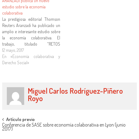
ARANZADI publica un nuevo
estudio sobre la economía
colaborativa
La prestigiosa editorial Thomson
Reuters Aranzadi ha publicado un
amplio e interesante estudio sobre
la economía colaborativa. El
trabajo, titulado "RETOS
JURÍDICOS DE LA ECONOMÍA
12 mayo, 2017
COLABORATIVA EN EL CONTEXTO
En «Economía colaborativa y
DIGITAL", ha sido dirigido por
Derecho Social»
Rosalía Alfonso Sánchez y Julián
Valero Torrijos y en él participan
profesores de distintas disciplinas
que…
Miguel Carlos Rodríguez-Piñero
Royo
Artículo previo
Conferencia de SASE sobre economía colaborativa en Lyon (junio
2017)