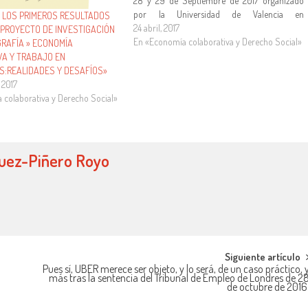
28 y 29 de Septiembre de 2017 organizado
por la Universidad de Valencia en
 LOS PRIMEROS RESULTADOS
colaboración con el Gobierno de España
24 abril, 2017
PROYECTO DE INVESTIGACIÓN
(Ministerio de Economía y Competitividad) y
En «Economía colaborativa y Derecho Social»
RAFÍA » ECONOMÍA
la…
VA Y TRABAJO EN
S:REALIDADES Y DESAFÍOS»
 2017
 colaborativa y Derecho Social»
guez-Piñero Royo
Siguiente artículo
Pues sí, UBER merece ser objeto, y lo será, de un caso práctico, 
más tras la sentencia del Tribunal de Empleo de Londres de 2
de octubre de 2016