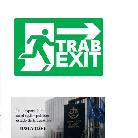
y
8
.