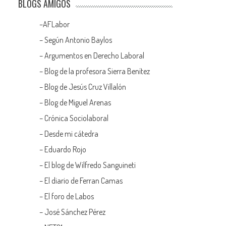
BLOGS AMIGOS
–
AFLabor
– Según Antonio Baylos
–
Argumentos en Derecho Laboral
–
Blog de la profesora Sierra Benítez
–
Blog de Jesús Cruz Villalón
–
Blog de Miguel Arenas
–
Crónica Sociolaboral
–
Desde mi cátedra
–
Eduardo Rojo
–
El blog de Wilfredo Sanguineti
–
El diario de Ferran Camas
–
El foro de Labos
–
José Sánchez Pérez