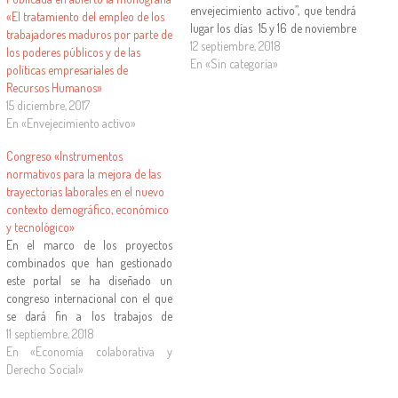
envejecimiento activo”, que tendrá
«El tratamiento del empleo de los
lugar los días 15 y 16 de noviembre
trabajadores maduros por parte de
de 2018 en el Salón de grados
12 septiembre, 2018
los poderes públicos y de las
Facultad de Derecho de la
En «Sin categoría»
políticas empresariales de
Universidad de Sevilla. Este
Recursos Humanos»
seminario es la primera parte del …
15 diciembre, 2017
En «Envejecimiento activo»
Congreso «Instrumentos
normativos para la mejora de las
trayectorias laborales en el nuevo
contexto demográfico, económico
y tecnológico»
En el marco de los proyectos
combinados que han gestionado
este portal se ha diseñado un
congreso internacional con el que
se dará fin a los trabajos de
investigación y se presentarán sus
11 septiembre, 2018
resultados. Bajo el título de
En «Economía colaborativa y
"Instrumentos normativos para la
Derecho Social»
mejora de las trayectorias