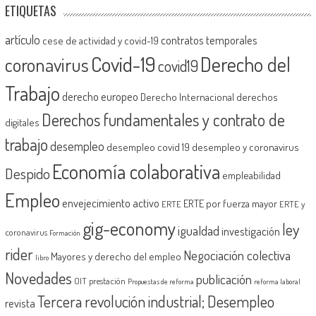
ETIQUETAS
artículo
contratos temporales
cese de actividad y covid-19
Covid-19
Derecho del
coronavirus
covid19
Trabajo
derecho europeo
Derecho Internacional
derechos
Derechos fundamentales y contrato de
digitales
trabajo
desempleo
desempleo covid 19
desempleo y coronavirus
Economía colaborativa
Despido
empleabilidad
Empleo
envejecimiento activo
ERTE por fuerza mayor
ERTE
ERTE y
gig-economy
ley
igualdad
investigación
coronavirus
Formación
rider
Negociación colectiva
Mayores y derecho del empleo
libro
Novedades
publicación
OIT
prestación
Propuestas de reforma
reforma laboral
Tercera revolución industrial; Desempleo
revista