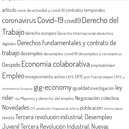
artículo
contratos temporales
cese de actividad y covid-19
Covid-19
Derecho del
coronavirus
covid19
Trabajo
derecho europeo
Derecho Internacional
derechos
Derechos fundamentales y contrato de
digitales
trabajo
desempleo
desempleo covid 19
desempleo y coronavirus
Economía colaborativa
Despido
empleabilidad
Empleo
envejecimiento activo
ERTE por fuerza mayor
ERTE
ERTE y
gig-economy
ley
igualdad
investigación
coronavirus
Formación
rider
Negociación colectiva
Mayores y derecho del empleo
libro
Novedades
publicación
OIT
prestación
Propuestas de reforma
reforma laboral
Tercera revolución industrial; Desempleo
revista
Juvenil
Tercera Revolución Industrial; Nuevas