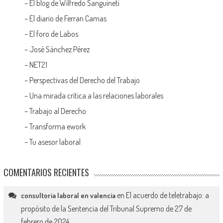
–
El blog de Wilfredo Sanguineti
–
El diario de Ferran Camas
–
El foro de Labos
–
José Sánchez Pérez
–
NET21
–
Perspectivas del Derecho del Trabajo
–
Una mirada crítica a las relaciones laborales
–
Trabajo al Derecho
–
Transforma ework
–
Tu asesor laboral
COMENTARIOS RECIENTES
en
El acuerdo de teletrabajo: a
consultoria laboral en valencia
propósito de la Sentencia del Tribunal Supremo de 27 de
febrero de 2024