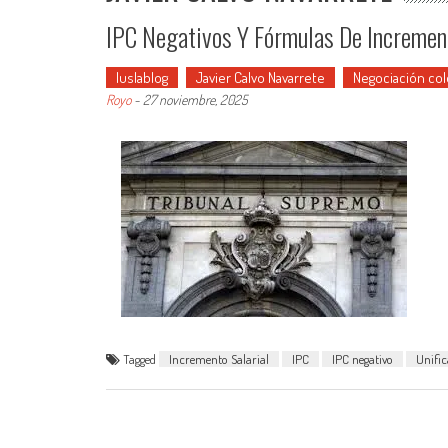
IPC Negativos Y Fórmulas De Incremento
Iuslablog
Javier Calvo Navarrete
Negociación col
Royo
-
27 noviembre, 2025
Tagged
Incremento Salarial
IPC
IPC negativo
Unific