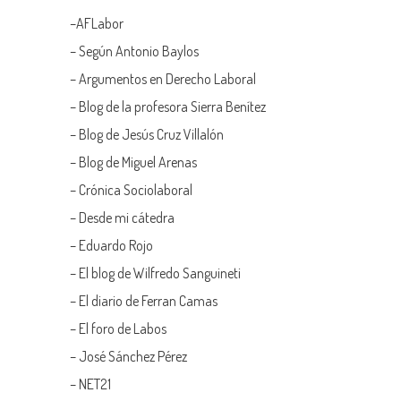
–
AFLabor
– Según Antonio Baylos
–
Argumentos en Derecho Laboral
–
Blog de la profesora Sierra Benítez
–
Blog de Jesús Cruz Villalón
–
Blog de Miguel Arenas
–
Crónica Sociolaboral
–
Desde mi cátedra
–
Eduardo Rojo
–
El blog de Wilfredo Sanguineti
–
El diario de Ferran Camas
–
El foro de Labos
–
José Sánchez Pérez
–
NET21