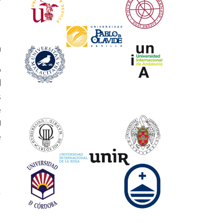
0
o
d
s
e
)
e