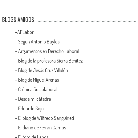
BLOGS AMIGOS
–
AFLabor
– Según Antonio Baylos
–
Argumentos en Derecho Laboral
–
Blog de la profesora Sierra Benítez
–
Blog de Jesús Cruz Villalón
–
Blog de Miguel Arenas
–
Crónica Sociolaboral
–
Desde mi cátedra
–
Eduardo Rojo
–
El blog de Wilfredo Sanguineti
–
El diario de Ferran Camas
–
El foro de Labos