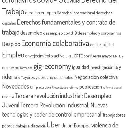
covid19
Trabajo
derecho europeo
Derecho Internacional
derechos
Derechos fundamentales y contrato de
digitales
trabajo
desempleo
desempleo covid 19
desempleo y coronavirus
Economía colaborativa
Despido
empleabilidad
Empleo
envejecimiento activo
ERTE por fuerza mayor
ERTE
ERTE y
gig-economy
ley
igualdad
investigación
coronavirus
Formación
rider
Negociación colectiva
Mayores y derecho del empleo
libro
Novedades
publicación
OIT
prestación
Propuestas de reforma
reforma laboral
Tercera revolución industrial; Desempleo
revista
Juvenil
Tercera Revolución Industrial; Nuevas
tecnologías y poder de control empresarial
Trabajadores
Uber
violencia de
Unión Europea
pobres
trabajo a distancia