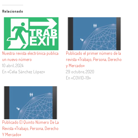
Relacionado
Nuestra revista electrónica publica
Publicado el primer número de la
un nuevo número
revista «Trabajo, Persona, Derecho
10 abril, 2024
y Mercado»
En «Celia Sánchez López»
29 octubre, 2020
En «COVID-19»
Publicado El Quinto Número De La
Revista «Trabajo, Persona, Derecho
Y Mercado»