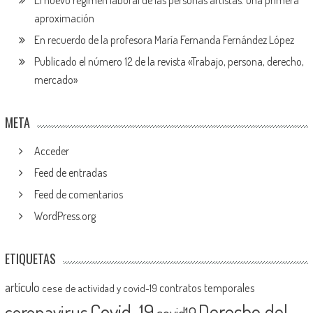
El nuevo régimen laboral de las personas artistas: una primera
aproximación
En recuerdo de la profesora María Fernanda Fernández López
Publicado el número 12 de la revista «Trabajo, persona, derecho,
mercado»
META
Acceder
Feed de entradas
Feed de comentarios
WordPress.org
ETIQUETAS
artículo
contratos temporales
cese de actividad y covid-19
Covid-19
Derecho del
coronavirus