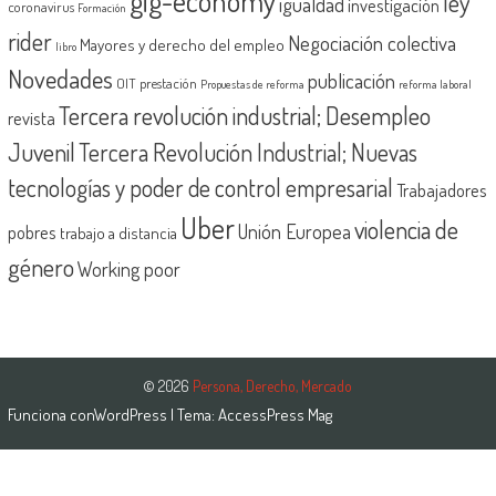
gig-economy
ley
igualdad
investigación
coronavirus
Formación
rider
Negociación colectiva
Mayores y derecho del empleo
libro
Novedades
publicación
OIT
prestación
Propuestas de reforma
reforma laboral
Tercera revolución industrial; Desempleo
revista
Juvenil
Tercera Revolución Industrial; Nuevas
tecnologías y poder de control empresarial
Trabajadores
Uber
violencia de
Unión Europea
pobres
trabajo a distancia
género
Working poor
© 2026
Persona, Derecho, Mercado
Funciona con
WordPress
| Tema:
AccessPress Mag