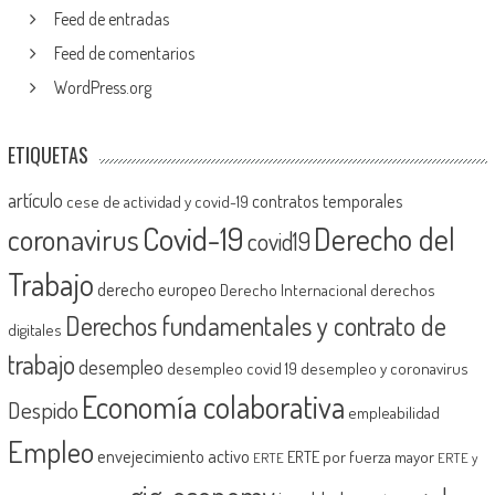
Feed de entradas
Feed de comentarios
WordPress.org
ETIQUETAS
artículo
contratos temporales
cese de actividad y covid-19
Covid-19
Derecho del
coronavirus
covid19
Trabajo
derecho europeo
Derecho Internacional
derechos
Derechos fundamentales y contrato de
digitales
trabajo
desempleo
desempleo covid 19
desempleo y coronavirus
Economía colaborativa
Despido
empleabilidad
Empleo
envejecimiento activo
ERTE por fuerza mayor
ERTE
ERTE y