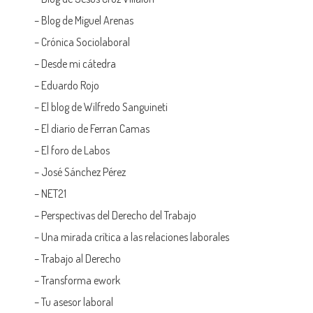
–
Blog de Miguel Arenas
–
Crónica Sociolaboral
–
Desde mi cátedra
–
Eduardo Rojo
–
El blog de Wilfredo Sanguineti
–
El diario de Ferran Camas
–
El foro de Labos
–
José Sánchez Pérez
–
NET21
–
Perspectivas del Derecho del Trabajo
–
Una mirada crítica a las relaciones laborales
–
Trabajo al Derecho
–
Transforma ework
–
Tu asesor laboral