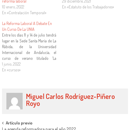
reforma laboral
29 diciembre, 2021
10 enero, 2022
En «Estatuto de los Trabajadores»
En «Contratación Temporal»
La Reforma Laboral A Debate En
Un Curso De La UNIA
Entre los días 11 y 14 de julio tendrá
lugar en la Sede Santa María de La
Rábida, de la Universidad
Internacional de Andalucía, el
curso de verano titulado ‘La
reforma laboral a debate: la
1 junio, 2022
transformación del Derecho del
En «cursos»
Trabajo del Siglo XXI’, dirigido por
los profesores de la Universidad…
Miguel Carlos Rodríguez-Piñero
Royo
Artículo previo
La agenda reformadora para el año 2022