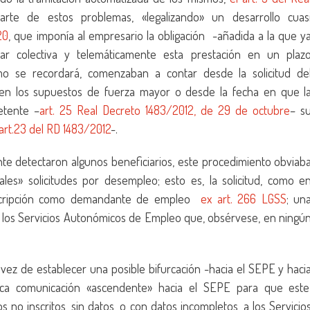
arte de estos problemas, «legalizando» un desarrollo cuas
20
, que imponía al empresario la obligación -añadida a la que y
itar colectiva y telemáticamente esta prestación en un plaz
o se recordará, comenzaban a contar desde la solicitud de
en los supuestos de fuerza mayor o desde la fecha en que l
etente –
art. 25 Real Decreto 1483/2012, de 29 de octubre
– s
art.23 del RD 1483/2012
-.
te detectaron algunos beneficiarios, este procedimiento obviab
ales» solicitudes por desempleo; esto es, la solicitud, como e
inscripción como demandante de empleo
ex art. 266 LGSS
; un
 los Servicios Autonómicos de Empleo que, obsérvese, en ningú
vez de establecer una posible bifurcación -hacia el SEPE y haci
ca comunicación «ascendente» hacia el SEPE para que este
 no inscritos, sin datos, o con datos incompletos, a los Servicio