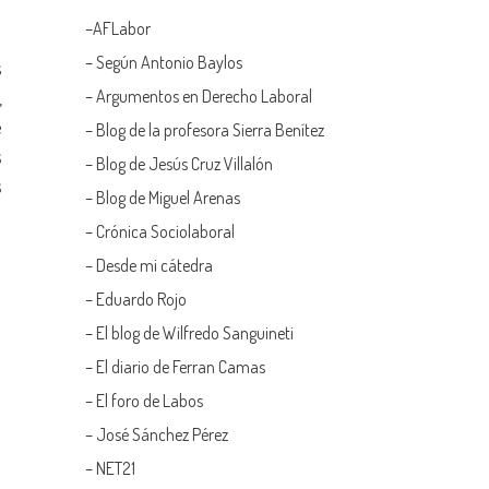
–
AFLabor
– Según Antonio Baylos
s
–
Argumentos en Derecho Laboral
,
e
–
Blog de la profesora Sierra Benítez
s
–
Blog de Jesús Cruz Villalón
s
–
Blog de Miguel Arenas
–
Crónica Sociolaboral
–
Desde mi cátedra
–
Eduardo Rojo
–
El blog de Wilfredo Sanguineti
–
El diario de Ferran Camas
–
El foro de Labos
–
José Sánchez Pérez
–
NET21