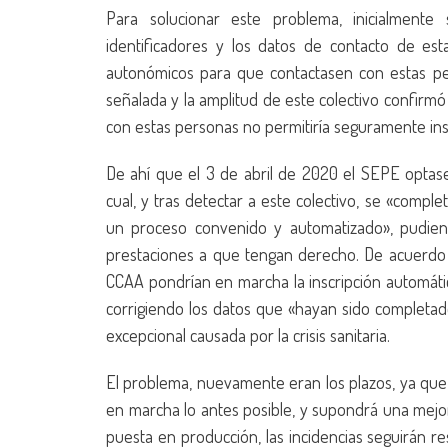
Para solucionar este problema, inicialment
identificadores y los datos de contacto de est
autonómicos para que contactasen con estas pers
señalada y la amplitud de este colectivo confirm
con estas personas no permitiría seguramente insc
De ahí que el 3 de abril de 2020 el SEPE optas
cual, y tras detectar a este colectivo, se «comp
un proceso convenido y automatizado», pudiendo 
prestaciones a que tengan derecho. De acuerdo c
CCAA pondrían en marcha la inscripción automá
corrigiendo los datos que «hayan sido completados
excepcional causada por la crisis sanitaria.
El problema, nuevamente eran los plazos, ya que
en marcha lo antes posible, y supondrá una mejora
puesta en producción, las incidencias seguirán r