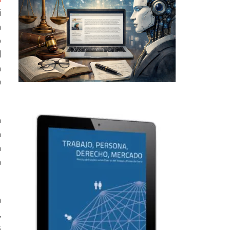
i
a
o
l
a
u
a
n
a
n
a
,
s