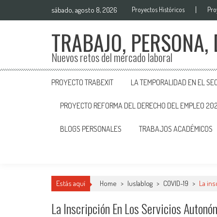
sábado, agosto 8, 2026
Proyectos Históricos
Pro
TRABAJO, PERSONA,
Nuevos retos del mercado laboral
PROYECTO TRABEXIT
LA TEMPORALIDAD EN EL SE
PROYECTO REFORMA DEL DERECHO DEL EMPLEO 20
BLOGS PERSONALES
TRABAJOS ACADÉMICOS
Estás aquí
Home
>
Iuslablog
>
COVID-19
>
La ins
La Inscripción En Los Servicios Autonó