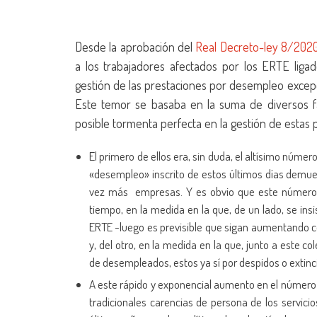
Desde la aprobación del
Real Decreto-ley 8/2020
a los trabajadores afectados por los ERTE ligad
gestión de las prestaciones por desempleo exce
Este temor se basaba en la suma de diversos 
posible tormenta perfecta en la gestión de estas 
El primero de ellos era, sin duda, el altísimo núm
«desempleo» inscrito de estos últimos días demues
vez más empresas. Y es obvio que este número d
tiempo, en la medida en la que, de un lado, se ins
ERTE -luego es previsible que sigan aumentando c
y, del otro, en la medida en la que, junto a este 
de desempleados, estos ya sí por despidos o exti
A este rápido y exponencial aumento en el número de
tradicionales carencias de persona de los servici