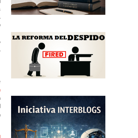
l
s
,
a
o
,
e
a
a
l
n
l