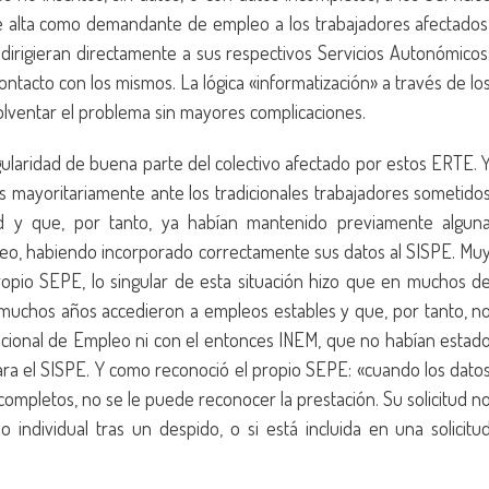
e alta como demandante de empleo a los trabajadores afectados
 dirigieran directamente a sus respectivos Servicios Autonómicos
ontacto con los mismos. La lógica «informatización» a través de lo
olventar el problema sin mayores complicaciones.
gularidad de buena parte del colectivo afectado por estos ERTE. 
 mayoritariamente ante los tradicionales trabajadores sometido
 y que, por tanto, ya habían mantenido previamente algun
leo, habiendo incorporado correctamente sus datos al SISPE. Mu
ropio SEPE, lo singular de esta situación hizo que en muchos d
muchos años accedieron a empleos estables y que, por tanto, n
Nacional de Empleo ni con el entonces INEM, que no habían estad
 para el SISPE. Y como reconoció el propio SEPE: «cuando los dato
ompletos, no se le puede reconocer la prestación. Su solicitud n
lo individual tras un despido, o si está incluida en una solicitu