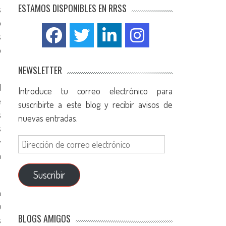
ESTAMOS DISPONIBLES EN RRSS
s
o
s
o
NEWSLETTER
l
Introduce tu correo electrónico para
e
suscribirte a este blog y recibir avisos de
s
nuevas entradas.
s
y
n
Suscribir
á
u
BLOGS AMIGOS
s