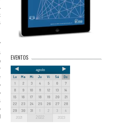
,
;
s
Y
s
EVENTOS
a
y
agosto
e
Lu
Ma
Mi
Ju
Vi
Sá
Do
1
2
3
4
5
6
7
o
8
9
10
11
12
13
14
o
15
16
17
18
19
20
21
s
22
23
24
25
26
27
28
o
29
30
31
1
2
3
4
d
2022
2021
2023