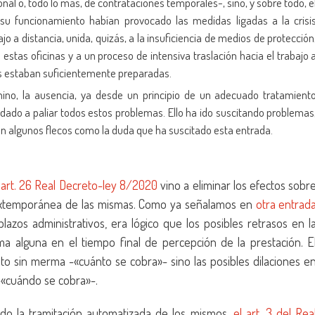
onal o, todo lo más, de contrataciones temporales-, sino, y sobre todo, e
u funcionamiento habían provocado las medidas ligadas a la crisi
ajo a distancia, unida, quizás, a la insuficiencia de medios de protección
de estas oficinas y a un proceso de intensiva traslación hacia el trabajo 
des estaban suficientemente preparadas.
mino, la ausencia, ya desde un principio de un adecuado tratamient
ado a paliar todos estos problemas. Ello ha ido suscitando problemas
en algunos flecos como la duda que ha suscitado esta entrada.
l
art. 26 Real Decreto-ley 8/2020
vino a eliminar los efectos sobr
n extemporánea de las mismas. Como ya señalamos en
otra entrad
lazos administrativos, era lógico que los posibles retrasos en l
a alguna en el tiempo final de percepción de la prestación. E
to sin merma -«cuánto se cobra»- sino las posibles dilaciones e
-«cuándo se cobra»-.
tando la tramitación automatizada de los mismos,
el art. 3 del Rea