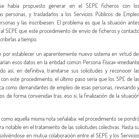
e se había propuesto generar en el SEPE ficheros con lo
as personas, y trasladarlos a los Servicios Públicos de Emple
onas y las inscribiesen. El problema es que la situación ante
ó al SEPE que este procedimiento de envío de ficheros y contact
ribirlas a tiempo.
e por establecer un aparentemente nuevo sistema en virtud de
letarían esos datos en la entidad común Persona Física» «mediant
así, en definitiva, tramitarse sus solicitudes y reconocer la
on este procedimiento, el último paso sería que los SPE de la
tica como demandantes de empleo de esas personas, revisando 
 de forma convenida» tras, eso sí, la finalización de la situació
 como aquella misma nota señalaba: «el procedimiento se pondr
 notable en el tratamiento de las solicitudes colectivas. Hasta s
esolviéndose en mutua colaboración entre el SEPE y los Servicio