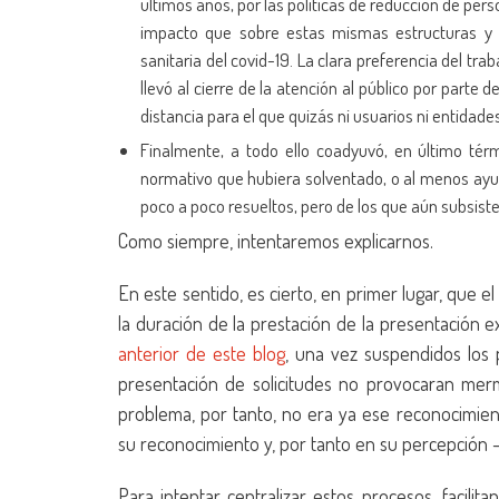
últimos años, por las políticas de reducción de pers
impacto que sobre estas mismas estructuras y s
sanitaria del covid-19. La clara preferencia del trab
llevó al cierre de la atención al público por parte 
distancia para el que quizás ni usuarios ni entida
Finalmente, a todo ello coadyuvó, en último tér
normativo que hubiera solventado, o al menos ayud
poco a poco resueltos, pero de los que aún subsist
Como siempre, intentaremos explicarnos.
En este sentido, es cierto, en primer lugar, que e
la duración de la prestación de la presentació
anterior de este blog
, una vez suspendidos los p
presentación de solicitudes no provocaran merm
problema, por tanto, no era ya ese reconocimien
su reconocimiento y, por tanto en su percepción 
Para intentar centralizar estos procesos, facili