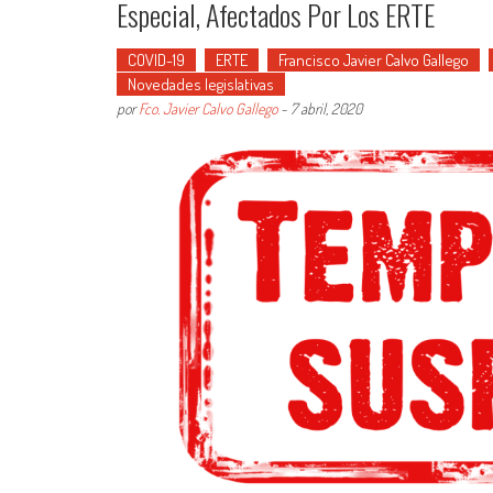
Especial, Afectados Por Los ERTE
COVID-19
ERTE
Francisco Javier Calvo Gallego
Novedades legislativas
por
Fco. Javier Calvo Gallego
-
7 abril, 2020