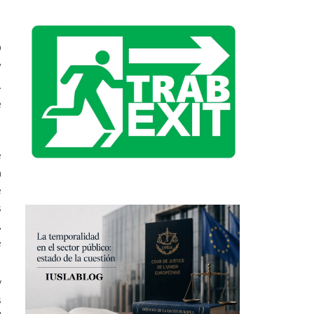
o
y
.
e
e
a
e
s
,
e
y
s