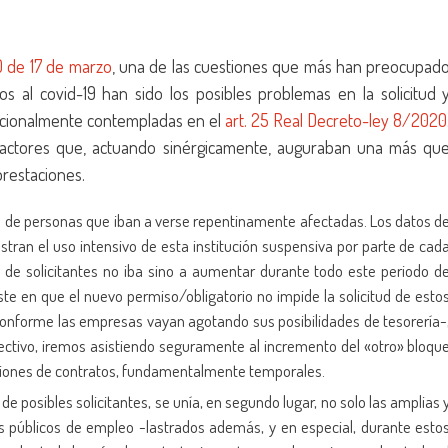
 de 17 de marzo
, una de las cuestiones que más han preocupad
os al covid-19 han sido los posibles problemas en la solicitud 
pcionalmente contempladas en el
art. 25 Real Decreto-ley 8/2020
factores que, actuando sinérgicamente, auguraban una más qu
prestaciones.
ero de personas que iban a verse repentinamente afectadas. Los datos d
tran el uso intensivo de esta institución suspensiva por parte de cad
e solicitantes no iba sino a aumentar durante todo este periodo d
iste en que el nuevo permiso/obligatorio no impide la solicitud de esto
onforme las empresas vayan agotando sus posibilidades de tesorería-
colectivo, iremos asistiendo seguramente al incremento del «otro» bloqu
nciones de contratos, fundamentalmente temporales.
 posibles solicitantes, se unía, en segundo lugar, no solo las amplias 
os públicos de empleo -lastrados además, y en especial, durante esto