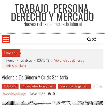
TRABAJO, PERSONA,
DERECHO Y MERCADO
Nuevos retos del mercado laboral
Estás aquí
Home
>
Iuslablog
>
COVID-19
>
Violencia de género y
crisis sanitaria
Violencia De Género Y Crisis Sanitaria
COVID-19
Novedades legislativas
Violencia de género
por
Fco.
0
Javier Calvo Gallego
-
3 abril, 2020