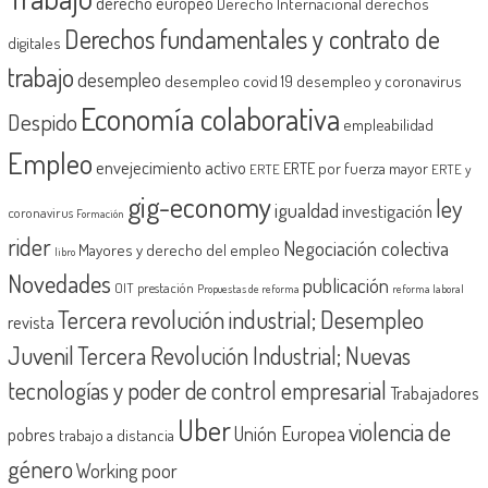
derecho europeo
Derecho Internacional
derechos
Derechos fundamentales y contrato de
digitales
trabajo
desempleo
desempleo covid 19
desempleo y coronavirus
Economía colaborativa
Despido
empleabilidad
Empleo
envejecimiento activo
ERTE por fuerza mayor
ERTE
ERTE y
gig-economy
ley
igualdad
investigación
coronavirus
Formación
rider
Negociación colectiva
Mayores y derecho del empleo
libro
Novedades
publicación
OIT
prestación
Propuestas de reforma
reforma laboral
Tercera revolución industrial; Desempleo
revista
Juvenil
Tercera Revolución Industrial; Nuevas
tecnologías y poder de control empresarial
Trabajadores
Uber
violencia de
Unión Europea
pobres
trabajo a distancia
género
Working poor