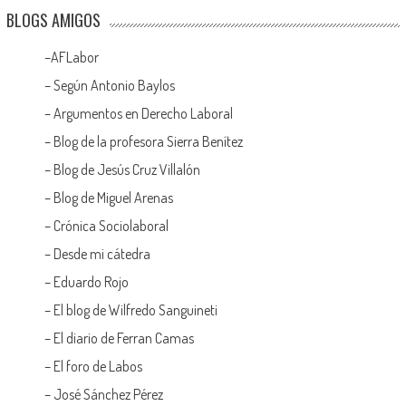
BLOGS AMIGOS
–
AFLabor
– Según Antonio Baylos
–
Argumentos en Derecho Laboral
–
Blog de la profesora Sierra Benítez
–
Blog de Jesús Cruz Villalón
–
Blog de Miguel Arenas
–
Crónica Sociolaboral
–
Desde mi cátedra
–
Eduardo Rojo
–
El blog de Wilfredo Sanguineti
–
El diario de Ferran Camas
–
El foro de Labos
–
José Sánchez Pérez