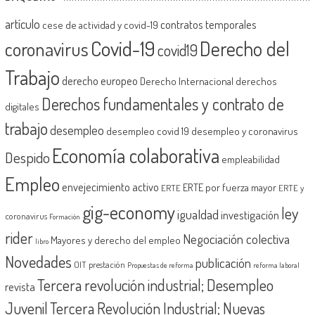
artículo
contratos temporales
cese de actividad y covid-19
Covid-19
Derecho del
coronavirus
covid19
Trabajo
derecho europeo
Derecho Internacional
derechos
Derechos fundamentales y contrato de
digitales
trabajo
desempleo
desempleo covid 19
desempleo y coronavirus
Economía colaborativa
Despido
empleabilidad
Empleo
envejecimiento activo
ERTE por fuerza mayor
ERTE
ERTE y
gig-economy
ley
igualdad
investigación
coronavirus
Formación
rider
Negociación colectiva
Mayores y derecho del empleo
libro
Novedades
publicación
OIT
prestación
Propuestas de reforma
reforma laboral
Tercera revolución industrial; Desempleo
revista
Juvenil
Tercera Revolución Industrial; Nuevas