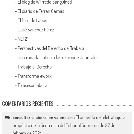
–
El blog de Wilfredo Sanguineti
–
El diario de Ferran Camas
–
El foro de Labos
–
José Sánchez Pérez
–
NET21
–
Perspectivas del Derecho del Trabajo
–
Una mirada crítica a las relaciones laborales
–
Trabajo al Derecho
–
Transforma ework
–
Tu asesor laboral
COMENTARIOS RECIENTES
en
El acuerdo de teletrabajo: a
consultoria laboral en valencia
propósito de la Sentencia del Tribunal Supremo de 27 de
febrero de 2024