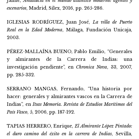
Jaime,
Andalucía en el mundo atlántico moderno: agentes y
escenarios
, Madrid, Sílex, 2016, pp. 265-286.
IGLESIAS RODRÍGUEZ, Juan José,
La villa de Puerto
Real en la Edad Moderna
, Málaga, Fundación Unicaja,
2003.
PÉREZ-MALLAÍNA BUENO, Pablo Emilio, “Generales
y almirantes de la Carrera de Indias: una
investigación pendiente”, en
Chronica Nova
, 33, 2007,
pp. 285-332.
SERRANO MANGAS, Fernando, “Una historia por
hacer: generales y almirantes vascos en la Carrera de
Indias”, en
Itsas Memoria. Revista de Estudios Marítimos del
País Vasco
, 5, 2006, pp. 187-192.
TAPIAS HERRERO, Enrique,
El Almirante López Pintado:
el duro camino del éxito en la carrera de Indias
, Sevilla,