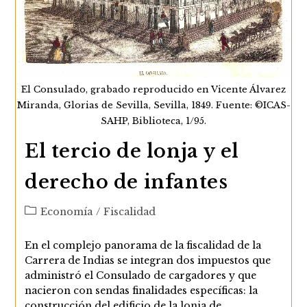
El Consulado, grabado reproducido en Vicente Álvarez
Miranda, Glorias de Sevilla, Sevilla, 1849. Fuente: ©ICAS-
SAHP, Biblioteca, 1/95.
El tercio de lonja y el
derecho de infantes
Categoría
Economía
/
Fiscalidad
de
la
En el complejo panorama de la fiscalidad de la
entrada:
Carrera de Indias se integran dos impuestos que
administró el Consulado de cargadores y que
nacieron con sendas finalidades específicas: la
construcción del edificio de la lonja de