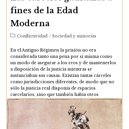
fines de la Edad
Moderna
Categoría
Conflictividad
/
Sociedad y minorías
de
la
En el Antiguo Régimen la prisión no era
entrada:
considerada tanto una pena por sí misma como
un modo de asegurar a los reos y de mantenerlos
a disposición de la justicia mientras se
sustanciaban sus causas. Existían tantas cárceles
como jurisdicciones diferentes, de modo que no
sólo la justicia real disponía de espacios
carcelarios, sino que también había otros
dependientes de la justicia eclesiástica, la
Inquisición o la Santa Hermandad. Cárceles reales
las había en cada…
Las
Continuar Leyendo