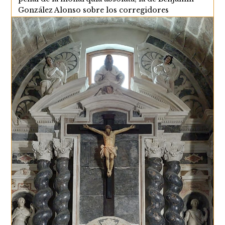
González Alonso sobre los corregidores
castellanos, o la de José de las Heras…
La
Continuar Leyendo
Figura
Del
Juez
Local