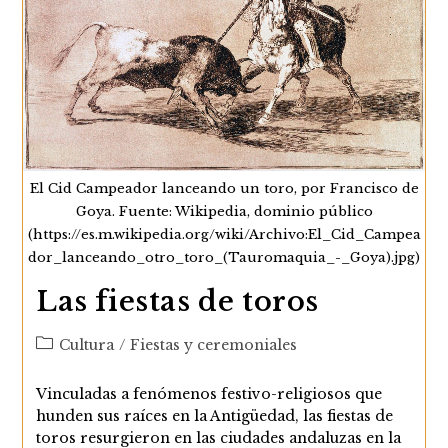
Cárceles
Gaditanas
A
Fines
De
La
Edad
Moderna
El Cid Campeador lanceando un toro, por Francisco de
Goya. Fuente: Wikipedia, dominio público
(https://es.m.wikipedia.org/wiki/Archivo:El_Cid_Campea
dor_lanceando_otro_toro_(Tauromaquia_-_Goya).jpg)
Las fiestas de toros
Categoría
Cultura
/
Fiestas y ceremoniales
de
la
Vinculadas a fenómenos festivo-religiosos que
entrada:
hunden sus raíces en la Antigüedad, las fiestas de
toros resurgieron en las ciudades andaluzas en la