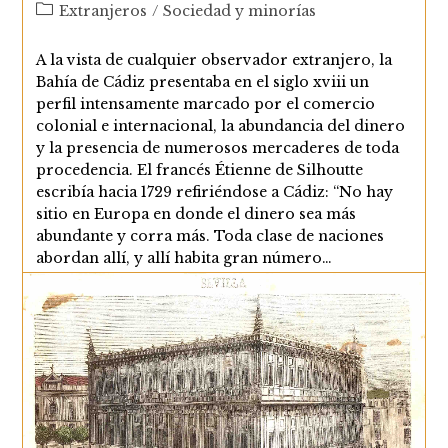
Categoría
Extranjeros
/
Sociedad y minorías
de
la
A la vista de cualquier observador extranjero, la
entrada:
Bahía de Cádiz presentaba en el siglo xviii un
perfil intensamente marcado por el comercio
colonial e internacional, la abundancia del dinero
y la presencia de numerosos mercaderes de toda
procedencia. El francés Étienne de Silhoutte
escribía hacia 1729 refiriéndose a Cádiz: “No hay
sitio en Europa en donde el dinero sea más
abundante y corra más. Toda clase de naciones
abordan allí, y allí habita gran número…
Extranjeros
Continuar Leyendo
En
La
Bahía
De
Cádiz