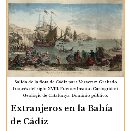
Horizontes
Continuar Leyendo
Y
Factores
De
Integración
Social
De
Los
Extranjeros
Salida de la flota de Cádiz para Veracruz. Grabado
francés del siglo XVIII. Fuente: Institut Cartogràfic i
Geològic de Catalunya. Dominio público.
Extranjeros en la Bahía
de Cádiz