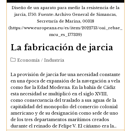
Diseño de un aparato para medir la resistencia de la
jarcia, 1750. Fuente: Archivo General de Simancas,
Secretaría de Marina, 00318
(https://www.europeana.eu/es/item/2022713/oai_rebae_
mcu_es_177339)
La fabricación de jarcia
Categoría
Economía
/
Industria
de
la
La provisión de jarcia fue una necesidad constante
entrada:
en una época de expansión de la navegación a vela
como fue la Edad Moderna. En la bahía de Cádiz
esta necesidad se multiplicó en el siglo XVIII,
como consecuencia del traslado a sus aguas de la
capitalidad del monopolio del comercio colonial
americano y de su designación como sede de uno
de los tres departamentos marítimos creados
durante el reinado de Felipe V. El cáñamo era la…