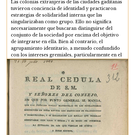
Las colonias extranjeras de las ciudades gaditanas
entrada:
tuvieron conciencia de identidad y practicaron
estrategias de solidaridad interna que las
singularizaban como grupo. Ello no significa
necesariamente que buscaran distinguirse del
conjunto de la sociedad por encima del objetivo
de integrarse en ella. Bien al contrario, el
agrupamiento identitario, a menudo confundido
con los intereses gremiales, particularmente en el
caso de los comerciantes, les facilitó la integración
en una sociedad tan corporativa como era la del
Antiguo…
Los
Continuar Leyendo
Mecanismos
De
Cohesión
Interna
De
Las
Colonias
Extranjeras
En