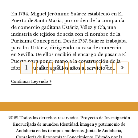
de
la
En 1764, Miguel Jerónimo Suárez estableció en El
entrada:
Puerto de Santa María, por orden de la compañía
de comercio gaditana Ustáriz, Vélez y Cía, una
industria de tejidos de seda con el nombre de la
Purísima Concepción. Desde 1757, Suárez trabajaba
para los Ustáriz, dirigiendo su casa de comercio
en Sevilla. De ellos recibió el encargo de pasar a El
Puerto para poner mano a la construcción de la
1
2
3
4
…
7
Ir a la
fábrica. Durante aquellos años al servicio de…
Miguel
Continuar Leyendo
Jerónimo
Suárez
Y
La
Fabricación
De
Tejidos
2022 Todos los derechos reservados. Proyecto de Investigación
De
Encrucijada de mundos: Identidad, imagen y patrimonio de
Seda
En
Andalucía en los tiempos modernos. Junta de Andalucía,
Andalucía
Consejería de Economía y Conocimiento. Editado por la