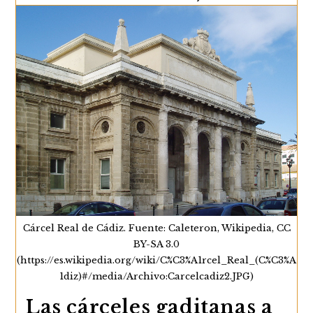
una larga experiencia y conocimiento…
El
Continuar Leyendo
Paseo
Estadístico
Por
Las
Costas
De
Andalucía
De
José
González
Montoya
(1820)
Cárcel Real de Cádiz. Fuente: Caleteron, Wikipedia, CC
BY-SA 3.0
(https://es.wikipedia.org/wiki/C%C3%A1rcel_Real_(C%C3%A
1diz)#/media/Archivo:Carcelcadiz2.JPG)
Las cárceles gaditanas a