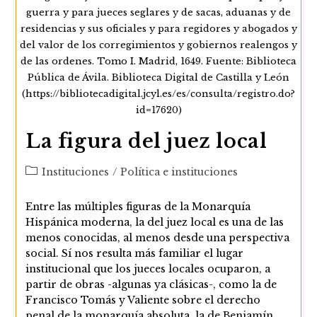
guerra y para jueces seglares y de sacas, aduanas y de
residencias y sus oficiales y para regidores y abogados y
del valor de los corregimientos y gobiernos realengos y
de las ordenes. Tomo I. Madrid, 1649. Fuente: Biblioteca
Pública de Ávila. Biblioteca Digital de Castilla y León
(https://bibliotecadigital.jcyl.es/es/consulta/registro.do?
id=17620)
La figura del juez local
Categoría
Instituciones
/
Política e instituciones
de
la
Entre las múltiples figuras de la Monarquía
entrada:
Hispánica moderna, la del juez local es una de las
menos conocidas, al menos desde una perspectiva
social. Sí nos resulta más familiar el lugar
institucional que los jueces locales ocuparon, a
partir de obras -algunas ya clásicas-, como la de
Francisco Tomás y Valiente sobre el derecho
penal de la monarquía absoluta, la de Benjamín