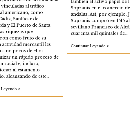
también el activo papel de 
a vinculadas al tráfico
Sopranis en el comercio del
al americano, como
andaluz. Así, por ejemplo, 
 Cádiz, Sanlúcar de
Sopranis compró en 1515 al
da y El Puerto de Santa
sevillano Francisco de Alcá
as riquezas que
cuarenta mil quintales de…
ron como fruto de su
a actividad mercantil les
Los
Continuar Leyendo
Sopranis
 a no pocos de ellos
nizar un rápido proceso de
n social e, incluso,
onar al estamento
io, alcanzando de este…
La
r Leyendo
Vida
Material
De
Los
Grandes
Comerciantes
Y
Cargadores