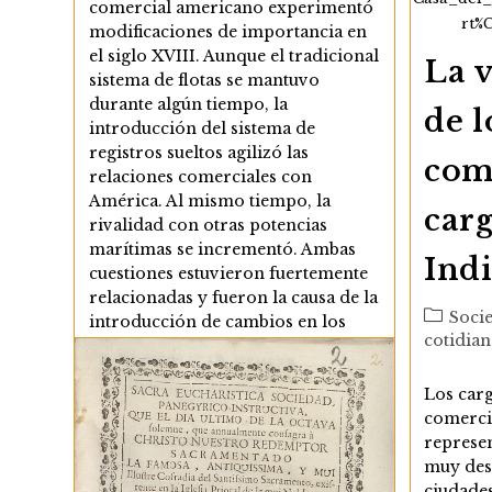
comercial americano experimentó
rt%
modificaciones de importancia en
el siglo XVIII. Aunque el tradicional
La v
sistema de flotas se mantuvo
durante algún tiempo, la
de l
introducción del sistema de
registros sueltos agilizó las
com
relaciones comerciales con
América. Al mismo tiempo, la
car
rivalidad con otras potencias
marítimas se incrementó. Ambas
Indi
cuestiones estuvieron fuertemente
relacionadas y fueron la causa de la
Categor
Soci
introducción de cambios en los
de
cotidian
tipos de embarcaciones utilizadas
la
en la Carrera de Indias. Los
entrada:
pesados…
Los carg
comerci
Los
represe
Continuar Leyendo
Barcos
muy dest
Mercantes
ciudades