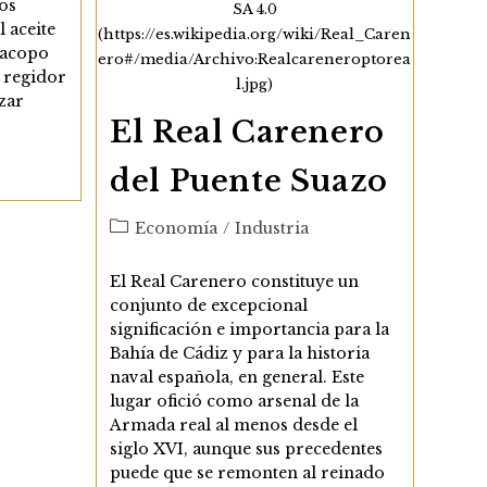
los
SA 4.0
 aceite
(https://es.wikipedia.org/wiki/Real_Caren
Jacopo
ero#/media/Archivo:Realcareneroptorea
 regidor
l.jpg)
zar
El Real Carenero
del Puente Suazo
Categoría
Economía
/
Industria
de
la
El Real Carenero constituye un
entrada:
conjunto de excepcional
significación e importancia para la
Bahía de Cádiz y para la historia
naval española, en general. Este
lugar ofició como arsenal de la
Armada real al menos desde el
siglo XVI, aunque sus precedentes
puede que se remonten al reinado