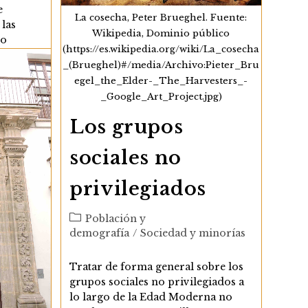
e
La cosecha, Peter Brueghel. Fuente:
 las
Wikipedia, Dominio público
so
(https://es.wikipedia.org/wiki/La_cosecha
r la
_(Brueghel)#/media/Archivo:Pieter_Bru
edia y
egel_the_Elder-_The_Harvesters_-
_Google_Art_Project.jpg)
e
Los grupos
des
aban
sociales no
privilegiados
n
Categoría
Población y
de
demografía
/
Sociedad y minorías
la
entrada:
Tratar de forma general sobre los
grupos sociales no privilegiados a
s
lo largo de la Edad Moderna no