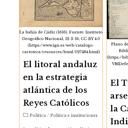
La bahía de Cádiz (1616). Fuente: Instituto
Geográfico Nacional, 12-2-16, CC-BY 4.0
Plano de
(https://www.ign.es/web/catalogo-
Bibl
cartoteca/resources/html/027484.html)
(https://b
El litoral andaluz
VMDefen
en la estrategia
El 
atlántica de los
arse
Reyes Católicos
la C
Categoría
Política
/
Política e instituciones
Indi
de
la