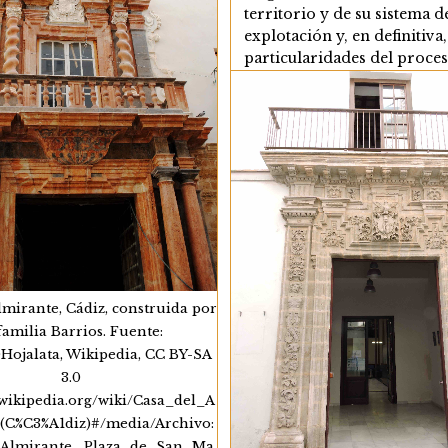
Arsenal
territorio y de su sistema d
Naval
explotación y, en definitiva,
De
La
particularidades del proce
Carrera
histórico protagonizado po
De
región a fines de la Edad M
Indias
comienzos de la Moderna
determinaron un modelo d
poblamiento concentrado,
articulado a través de gran
ciudades y villas que oper
como…
La
Continuar Leyendo
Articulació
lmirante, Cádiz, construida por
Del
Hinterland
familia Barrios. Fuente:
Agrario:
ojalata, Wikipedia, CC BY-SA
La
Red
3.0
De
s.wikipedia.org/wiki/Casa_del_A
Capitales
Comarcale
(C%C3%A1diz)#/media/Archivo:
De
_Almirante,_Plaza_de_San_Ma