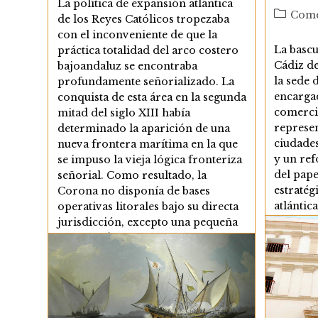
La política de expansión atlántica
entrada:
Categor
Come
de los Reyes Católicos tropezaba
de
con el inconveniente de que la
la
La bascu
práctica totalidad del arco costero
entrada:
Cádiz de
bajoandaluz se encontraba
la sede 
profundamente señorializado. La
encargad
conquista de esta área en la segunda
comerci
mitad del siglo XIII había
represen
determinado la aparición de una
ciudades
nueva frontera marítima en la que
y un re
se impuso la vieja lógica fronteriza
del pape
señorial. Como resultado, la
estratég
Corona no disponía de bases
atlántic
operativas litorales bajo su directa
Hispánic
jurisdicción, excepto una pequeña
Bahía d
porción de…
eficazmen
Sanlúca
El
Continuar Leyendo
Litoral
Andaluz
Continua
En
La