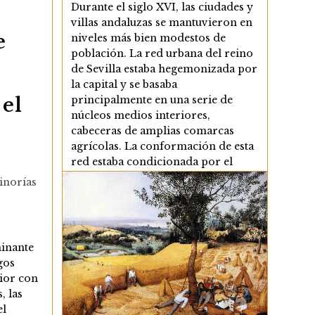
entrada:
Durante el siglo XVI, las ciudades y
villas andaluzas se mantuvieron en
e
niveles más bien modestos de
población. La red urbana del reino
de Sevilla estaba hegemonizada por
la capital y se basaba
principalmente en una serie de
 el
núcleos medios interiores,
cabeceras de amplias comarcas
agrícolas. La conformación de esta
red estaba condicionada por el
pasado romano y musulmán, pero
inorías
también por el proceso de
repoblación cristiana emprendido
en el siglo XIII y por la evolución…
minante
La
Continuar Leyendo
gos
Red
Urbana
rior con
En
, las
Andalucía
el
Occidental