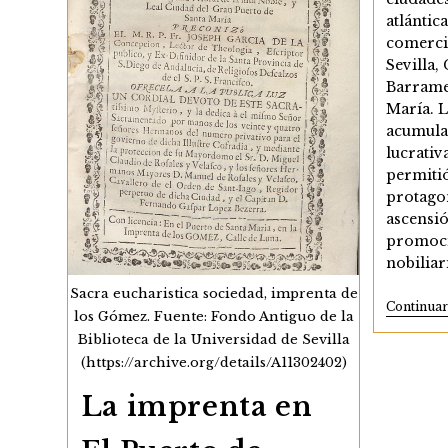
De
La
atlántic
Carrera
comerci
De
Sevilla,
Indias
En
Barrame
El
María. L
Siglo
XVIII
acumula
lucrativ
permitió
protago
ascensió
promoci
nobiliar
Sacra eucharistica sociedad, imprenta de
Continua
los Gómez. Fuente: Fondo Antiguo de la
Biblioteca de la Universidad de Sevilla
(https://archive.org/details/A11302402)
La imprenta en