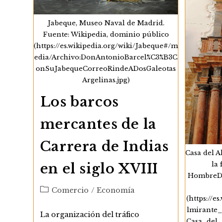
Estrategia
Atlántica
De
Jabeque, Museo Naval de Madrid.
Los
Fuente: Wikipedia, dominio público
Reyes
Católicos
(https://es.wikipedia.org/wiki/Jabeque#/m
edia/Archivo:DonAntonioBarcel%C3%B3C
onSuJabequeCorreoRindeADosGaleotas
Argelinas.jpg)
Los barcos
mercantes de la
Carrera de Indias
Casa del A
la 
en el siglo XVIII
HombreDH
Categoría
Comercio
/
Economía
(https://e
de
la
lmirante_
La organización del tráfico
entrada:
Casa_del