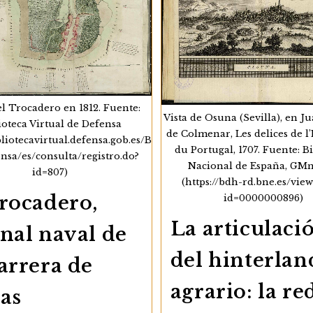
l Trocadero en 1812. Fuente:
Vista de Osuna (Sevilla), en J
ioteca Virtual de Defensa
de Colmenar, Les delices de l
ibliotecavirtual.defensa.gob.es/B
du Portugal, 1707. Fuente: B
sa/es/consulta/registro.do?
Nacional de España, GM
id=807)
(https://bdh-rd.bne.es/vie
Trocadero,
id=0000000896)
La articulaci
nal naval de
del hinterlan
arrera de
agrario: la re
as