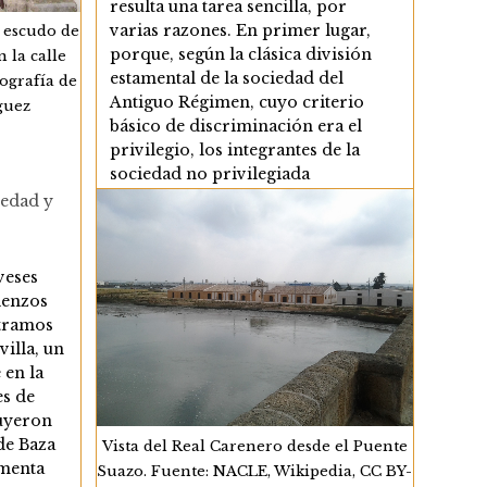
resulta una tarea sencilla, por
varias razones. En primer lugar,
l escudo de
porque, según la clásica división
 la calle
estamental de la sociedad del
ografía de
Antiguo Régimen, cuyo criterio
guez
básico de discriminación era el
privilegio, los integrantes de la
sociedad no privilegiada
constituían una mayoría aplastante
iedad y
de la población, en torno al 90% o
más. Como consecuencia de los
procesos de diversificación
veses
introducidos…
ienzos
tramos
Los
Continuar Leyendo
illa, un
Grupos
 en la
Sociales
No
es de
Privilegiados
buyeron
de Baza
Vista del Real Carenero desde el Puente
umenta
Suazo. Fuente: NACLE, Wikipedia, CC BY-