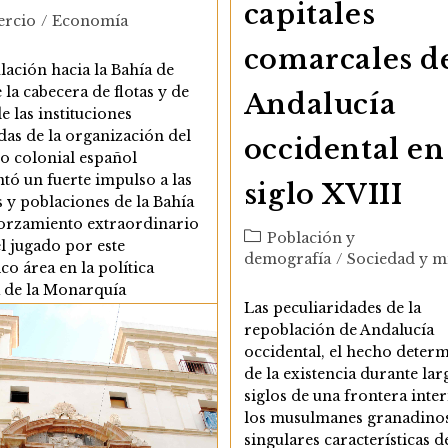
capitales
ía
rcio
/
Economía
comarcales d
lación hacia la Bahía de
 la cabecera de flotas y de
Andalucía
de las instituciones
as de la organización del
occidental en
o colonial español
tó un fuerte impulso a las
siglo XVIII
 y poblaciones de la Bahía
forzamiento extraordinario
Categoría
Población y
l jugado por este
de
demografía
/
Sociedad y m
ico área en la política
la
a de la Monarquía
entrada:
Las peculiaridades de la
a. Ya desde el siglo XVI, la
repoblación de Andalucía
e Cádiz había completado
occidental, el hecho deter
te el eje fluvial Sevilla-
de la existencia durante lar
r de Barrameda…
siglos de una frontera inte
los musulmanes granadinos
El
r Leyendo
Trocadero,
singulares características d