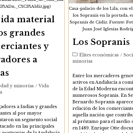
Andalucía
Occidental
C3%ADn,_C%C3%A1diz.jpg)
Casa-palacio de los Lila, con e
En
los Sopranis en la portada, en
El
ida material
Siglo
Sopranis de Cádiz. Fuente: Fot
XVIII
Juan José Iglesias Rodrí
os grandes
Los Sopranis
erciantes y
Categoría
Élites económicas
/
Soc
gadores a
de
minorías
la
as
entrada:
Entre los mercaderes geno
activos en Andalucía a com
ía
edad y minorías
/
Vida
de la Edad Moderna encon
a
numerosos Sopranis. En Sev
Bernardo Sopranis aparece
adores a Indias y grandes
relación de los comerciant
antes al por mayor
aquella nación que contri
ntaron un segmento social
al préstamo para el asedio 
acado en las principales
en 1489. Enrique Otte doc
 portuarias de la Andalucía