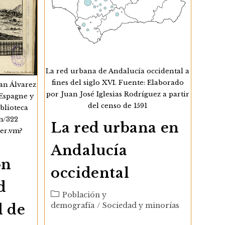
La red urbana de Andalucía occidental a
fines del siglo XVI. Fuente: Elaborado
uan Álvarez
por Juan José Iglesias Rodríguez a partir
’Espagne y
del censo de 1591
iblioteca
m/322
La red urbana en
wer.vm?
Andalucía
ón
occidental
d
Categoría
Población y
de
demografía
/
Sociedad y minorías
d de
la