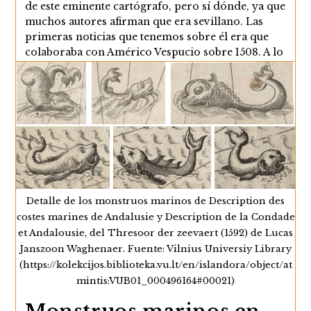
de este eminente cartógrafo, pero sí dónde, ya que
muchos autores afirman que era sevillano. Las
primeras noticias que tenemos sobre él era que
colaboraba con Américo Vespucio sobre 1508. A lo
largo de los años estuvo cooperando con la Casa
de Contratación de Sevilla, hasta que…
Nuño
Continuar Leyendo
García
De
Toreno.
El
Planisferio
Salviati
(1525)
Detalle de los monstruos marinos de Description des
costes marines de Andalusie y Description de la Condade
et Andalousie, del Thresoor der zeevaert (1592) de Lucas
Janszoon Waghenaer. Fuente: Vilnius Universiy Library
(https://kolekcijos.biblioteka.vu.lt/en/islandora/object/at
mintis:VUB01_000496164#00021)