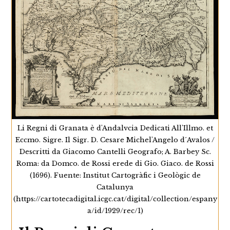
Royaume
Continuar Leyendo
D’Andalousie
Et
De
Grenade
(1706)
De
Daniel
De
La
Feuille
Li Regni di Granata è d'Andalvcia Dedicati All'Illmo. et
Eccmo. Sigre. Il Sigr. D. Cesare Michel'Angelo d´Avalos /
Descritti da Giacomo Cantelli Geografo; A. Barbey Sc.
Roma: da Domco. de Rossi erede di Gio. Giaco. de Rossi
(1696). Fuente: Institut Cartogràfic i Geològic de
Catalunya
(https://cartotecadigital.icgc.cat/digital/collection/espany
a/id/1929/rec/1)