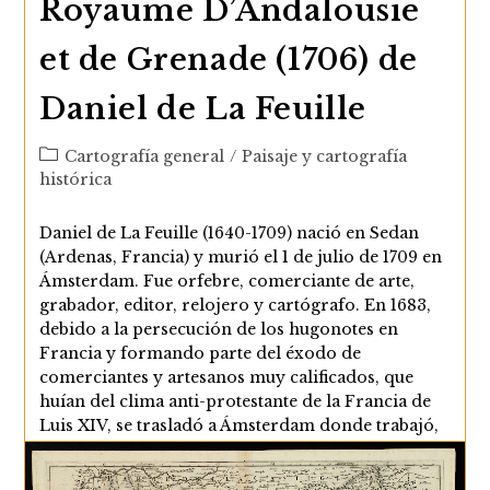
Royaume D’Andalousie
et de Grenade (1706) de
Daniel de La Feuille
Categoría
Cartografía general
/
Paisaje y cartografía
de
histórica
la
entrada:
Daniel de La Feuille (1640-1709) nació en Sedan
(Ardenas, Francia) y murió el 1 de julio de 1709 en
Ámsterdam. Fue orfebre, comerciante de arte,
grabador, editor, relojero y cartógrafo. En 1683,
debido a la persecución de los hugonotes en
Francia y formando parte del éxodo de
comerciantes y artesanos muy calificados, que
huían del clima anti-protestante de la Francia de
Luis XIV, se trasladó a Ámsterdam donde trabajó,
entre otras ocupaciones, como cartógrafo. De
todas…