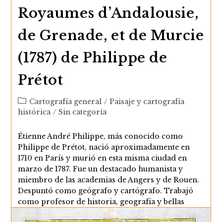
Royaumes d’Andalousie,
de Grenade, et de Murcie
(1787) de Philippe de
Prétot
Categoría
Cartografía general
/
Paisaje y cartografía
de
histórica
/
Sin categoría
la
entrada:
Étienne André Philippe, más conocido como
Philippe de Prétot, nació aproximadamente en
1710 en París y murió en esta misma ciudad en
marzo de 1787. Fue un destacado humanista y
miembro de las academias de Angers y de Rouen.
Despuntó como geógrafo y cartógrafo. Trabajó
como profesor de historia, geografía y bellas
artes, y también como censor real hasta el final de