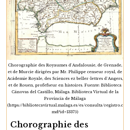
Il
Continuar Leyendo
Regni
Di
Granata
E
D’Andalucia
(1696)
De
Giacomo
Cantelli
Chorographie des Royaumes d`Andalousie, de Grenade,
et de Murcie dirigées par Mr. Philippe censeur royal, de
Acádemie Royale, des Sciences ez beller-lettres d`Angers,
et de Rouen, profefseur en histoires. Fuente: Biblioteca
Cánovas del Castillo, Málaga. Biblioteca Virtual de la
Provincia de Málaga
(https://bibliotecavirtual.malaga.es/es/consulta/registro.c
md?id=13375)
Chorographie des