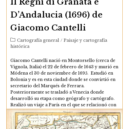
Il Regni di Granata e
D’Andalucia (1696) de
Giacomo Cantelli
Categoría
Cartografía general
/
Paisaje y cartografía
de
histórica
la
entrada:
Giacomo Cantelli nació en Montorsello (cerca de
Vignola, Italia) el 22 de febrero de 1643 y murió en
Módena el 30 de noviembre de 1695. Estudió en
Bolonia y es en esta ciudad donde se convirtió en
secretario del Marqués de Ferrara.
Posteriormente se trasladó a Venecia donde
desarrolló su etapa como geógrafo y cartógrafo.
Realizó un viaje a París en el que se relacionó con
los mejores cartógrafos franceses como Nicolas
Sanson (1600-1667) o Michel…