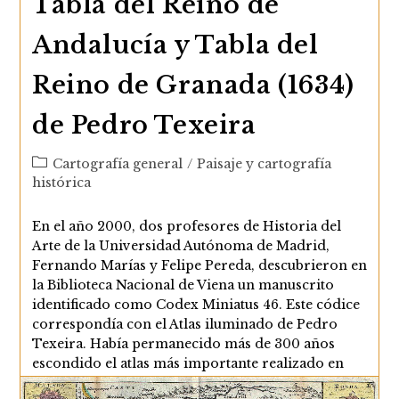
Tabla del Reino de
Andalucía y Tabla del
Reino de Granada (1634)
de Pedro Texeira
Categoría
Cartografía general
/
Paisaje y cartografía
de
histórica
la
entrada:
En el año 2000, dos profesores de Historia del
Arte de la Universidad Autónoma de Madrid,
Fernando Marías y Felipe Pereda, descubrieron en
la Biblioteca Nacional de Viena un manuscrito
identificado como Codex Miniatus 46. Este códice
correspondía con el Atlas iluminado de Pedro
Texeira. Había permanecido más de 300 años
escondido el atlas más importante realizado en
España en el siglo XVII. El cartógrafo, marino,