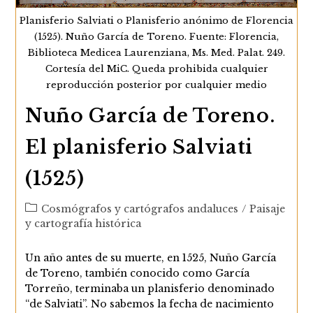
Cristóbal
De
Planisferio Salviati o Planisferio anónimo de Florencia
Rojas
(1525). Nuño García de Toreno. Fuente: Florencia,
Biblioteca Medicea Laurenziana, Ms. Med. Palat. 249.
Cortesía del MiC. Queda prohibida cualquier
reproducción posterior por cualquier medio
Nuño García de Toreno.
El planisferio Salviati
(1525)
Categoría
Cosmógrafos y cartógrafos andaluces
/
Paisaje
de
y cartografía histórica
la
entrada:
Un año antes de su muerte, en 1525, Nuño García
de Toreno, también conocido como García
Torreño, terminaba un planisferio denominado
“de Salviati”. No sabemos la fecha de nacimiento