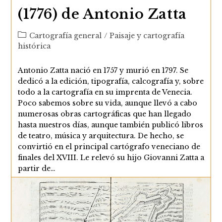
(1776) de Antonio Zatta
Categoría
Cartografía general
/
Paisaje y cartografía
de
histórica
la
entrada:
Antonio Zatta nació en 1757 y murió en 1797. Se
dedicó a la edición, tipografía, calcografía y, sobre
todo a la cartografía en su imprenta de Venecia.
Poco sabemos sobre su vida, aunque llevó a cabo
numerosas obras cartográficas que han llegado
hasta nuestros días, aunque también publicó libros
de teatro, música y arquitectura. De hecho, se
convirtió en el principal cartógrafo veneciano de
finales del XVIII. Le relevó su hijo Giovanni Zatta a
partir de…
Andalusia
Continuar Leyendo
E
Granada:
Di