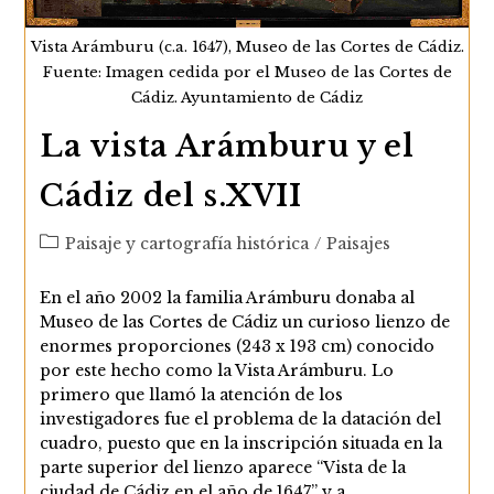
Vista Arámburu (c.a. 1647), Museo de las Cortes de Cádiz.
Fuente: Imagen cedida por el Museo de las Cortes de
Cádiz. Ayuntamiento de Cádiz
La vista Arámburu y el
Cádiz del s.XVII
Categoría
Paisaje y cartografía histórica
/
Paisajes
de
la
En el año 2002 la familia Arámburu donaba al
entrada:
Museo de las Cortes de Cádiz un curioso lienzo de
enormes proporciones (243 x 193 cm) conocido
por este hecho como la Vista Arámburu. Lo
primero que llamó la atención de los
investigadores fue el problema de la datación del
cuadro, puesto que en la inscripción situada en la
parte superior del lienzo aparece “Vista de la
ciudad de Cádiz en el año de 1647” y a…