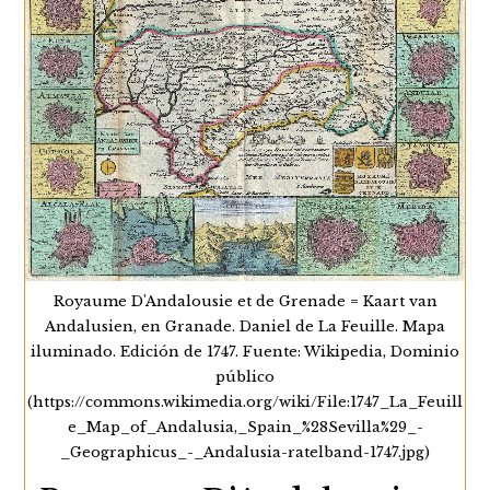
ingeniero militar y cosmógrafo Pedro Texeira
Albernas, nació en Lisboa…
Tabla
Continuar Leyendo
Del
Reino
De
Andalucía
Y
Tabla
Del
Reino
De
Granada
(1634)
De
Royaume D'Andalousie et de Grenade = Kaart van
Pedro
Texeira
Andalusien, en Granade. Daniel de La Feuille. Mapa
iluminado. Edición de 1747. Fuente: Wikipedia, Dominio
público
(https://commons.wikimedia.org/wiki/File:1747_La_Feuill
e_Map_of_Andalusia,_Spain_%28Sevilla%29_-
_Geographicus_-_Andalusia-ratelband-1747.jpg)