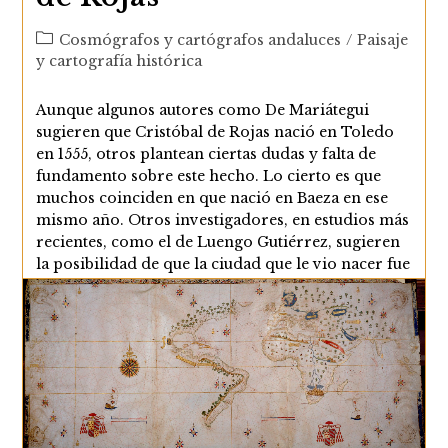
Categoría
Cosmógrafos y cartógrafos andaluces
/
Paisaje
de
y cartografía histórica
la
entrada:
Aunque algunos autores como De Mariátegui
sugieren que Cristóbal de Rojas nació en Toledo
en 1555, otros plantean ciertas dudas y falta de
fundamento sobre este hecho. Lo cierto es que
muchos coinciden en que nació en Baeza en ese
mismo año. Otros investigadores, en estudios más
recientes, como el de Luengo Gutiérrez, sugieren
la posibilidad de que la ciudad que le vio nacer fue
Cañete de las Torres (Córdoba) y probablemente
tres años antes. En…
Planos
Continuar Leyendo
Y
Plantas
Del
Ingeniero
Real