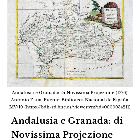
sus días. Entre sus obras más importantes destacan
"Cosmographie universelle, physique et
astronomique" y…
Chorographie
Continuar Leyendo
Des
Royaumes
D’Andalousie,
De
Grenade,
Et
De
Murcie
(1787)
De
Philippe
De
Andalusia e Granada: Di Novissima Projezione (1776).
Prétot
Antonio Zatta. Fuente: Biblioteca Nacional de España,
MV/10 (https://bdh-rd.bne.es/viewer.vm?id=0000034211)
Andalusia e Granada: di
Novissima Projezione