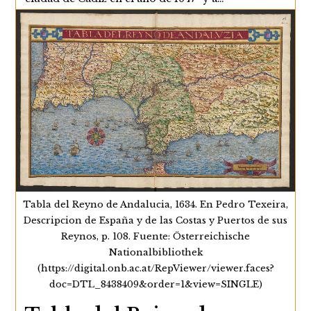
La
Continuar Leyendo
Vista
Arámburu
Y
El
Cádiz
Del
S.XVII
Tabla del Reyno de Andalucia, 1634. En Pedro Texeira,
Descripcion de España y de las Costas y Puertos de sus
Reynos, p. 108. Fuente: Österreichische
Nationalbibliothek
(https://digital.onb.ac.at/RepViewer/viewer.faces?
doc=DTL_8438409&order=1&view=SINGLE)