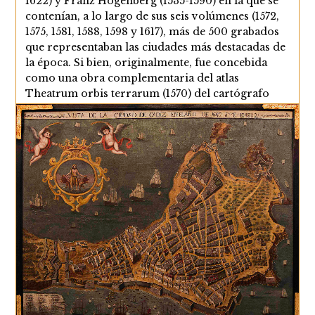
1622) y Franz Hogenberg (1535-1590) en la que se
contenían, a lo largo de sus seis volúmenes (1572,
1575, 1581, 1588, 1598 y 1617), más de 500 grabados
que representaban las ciudades más destacadas de
la época. Si bien, originalmente, fue concebida
como una obra complementaria del atlas
Theatrum orbis terrarum (1570) del cartógrafo
Abraham Ortelius, la riqueza de las imágenes
recopiladas…
Las
Continuar Leyendo
Tres
Vistas
De
Cádiz
En
El
Civitates
Orbis
Terrarum