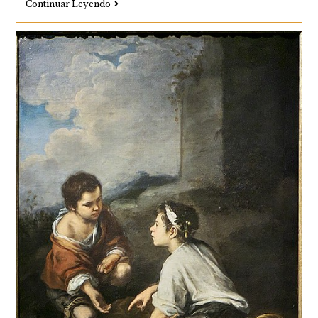
Expósitos,
Continuar Leyendo
Niños
Abandonados
En
Andalucía