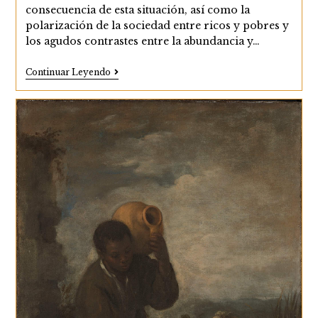
consecuencia de esta situación, así como la
polarización de la sociedad entre ricos y pobres y
los agudos contrastes entre la abundancia y…
Hampa
Continuar Leyendo
Y
Sociedad:
El
Mito
De
La
Garduña
De
Sevilla